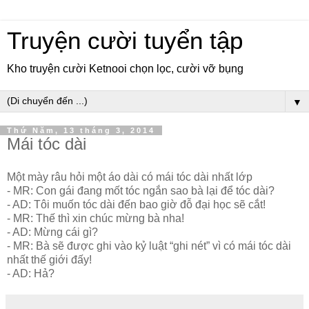
Truyện cười tuyển tập
Kho truyện cười Ketnooi chọn lọc, cười vỡ bụng
▼
Thứ Năm, 13 tháng 3, 2014
Mái tóc dài
Một mày râu hỏi một áo dài có mái tóc dài nhất lớp
- MR: Con gái đang mốt tóc ngắn sao bà lại để tóc dài?
- AD: Tôi muốn tóc dài đến bao giờ đỗ đại học sẽ cắt!
- MR: Thế thì xin chúc mừng bà nha!
- AD: Mừng cái gì?
- MR: Bà sẽ được ghi vào kỷ luật “ghi nét” vì có mái tóc dài
nhất thế giới đấy!
- AD: Hả?