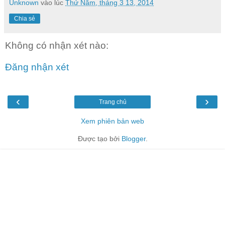
Unknown
vào lúc
Thứ Năm, tháng 3 13, 2014
Chia sẻ
Không có nhận xét nào:
Đăng nhận xét
‹
›
Trang chủ
Xem phiên bản web
Được tạo bởi
Blogger
.