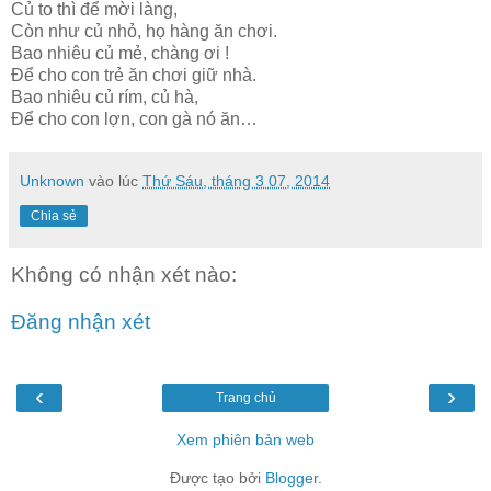
Củ to thì để mời làng,
Còn như củ nhỏ, họ hàng ăn chơi.
Bao nhiêu củ mẻ, chàng ơi !
Để cho con trẻ ăn chơi giữ nhà.
Bao nhiêu củ rím, củ hà,
Để cho con lợn, con gà nó ăn…
Unknown
vào lúc
Thứ Sáu, tháng 3 07, 2014
Chia sẻ
Không có nhận xét nào:
Đăng nhận xét
‹
›
Trang chủ
Xem phiên bản web
Được tạo bởi
Blogger
.