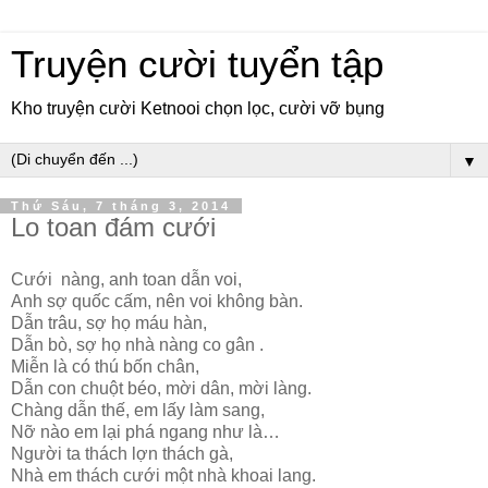
Truyện cười tuyển tập
Kho truyện cười Ketnooi chọn lọc, cười vỡ bụng
▼
Thứ Sáu, 7 tháng 3, 2014
Lo toan đám cưới
Cưới nàng, anh toan dẫn voi,
Anh sợ quốc cấm, nên voi không bàn.
Dẫn trâu, sợ họ máu hàn,
Dẫn bò, sợ họ nhà nàng co gân .
Miễn là có thú bốn chân,
Dẫn con chuột béo, mời dân, mời làng.
Chàng dẫn thế, em lấy làm sang,
Nỡ nào em lại phá ngang như là…
Người ta thách lợn thách gà,
Nhà em thách cưới một nhà khoai lang.