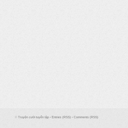
©
Truyện cười tuyển tập
•
Entries (RSS)
•
Comments (RSS)