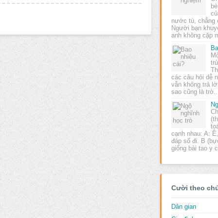
bè
củ
nước tù, chẳng c
Người bạn khuyê
anh không cặp 
Ba
Mộ
tr
Th
các câu hỏi dễ n
vẫn không trả lờ
sao cũng là trò
Ng
Ch
(t
to
cạnh nhau: A: Ê,
đáp số đi. B (bự
giống bài tao y
Cười theo ch
Dân gian