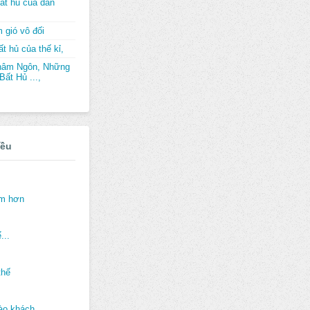
ất hủ của dân
 gió vô đối
t hủ của thế kỉ,
hâm Ngôn, Những
ất Hủ ...,
iều
ảm hơn
...
thế
ào khách