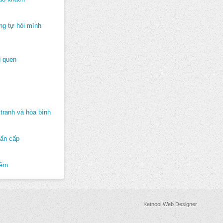
ng tự hỏi mình
 quen
tranh và hòa bình
hẩn cấp
hêm
Ketnooi Web Designer