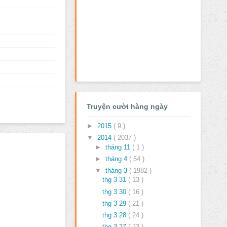
Truyện cười hàng ngày
►
2015
( 9 )
▼
2014
( 2037 )
►
tháng 11
( 1 )
►
tháng 4
( 54 )
▼
tháng 3
( 1982 )
thg 3 31
( 13 )
thg 3 30
( 16 )
thg 3 29
( 21 )
thg 3 28
( 24 )
thg 3 27
( 23 )