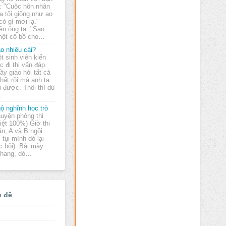
: "Cuộc hôn nhân
a tôi giống như ao
ó gì mới lạ."
n ông ta: "Sao
một cô bồ cho…
o nhiêu cái?
t sinh viên kiến
úc đi thi vấn đáp.
ầy giáo hỏi tất cả
hất rồi mà anh ta
i được. Thôi thì dù
…
ộ nghĩnh học trò
uyện phòng thi
hiệt 100%) Giờ thi
án, A và B ngồi
 tụi mình dò lại
c bội): Bài mày
 chang, dò…
ủ đề