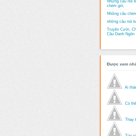
Những câu nói b
chém gió,
Những câu chém
những câu nói bấ
Truyện Cười, C
Câu Danh Ngôn B
Được xem nh
Ai th
Có thể
Thay 
Tùy v