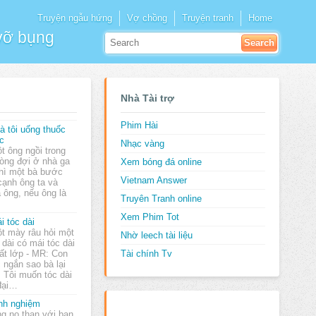
Truyện ngẫu hứng
Vợ chồng
Truyện tranh
Home
 vỡ bụng
Nhà Tài trợ
Phim Hài
à tôi uống thuốc
c
Nhạc vàng
t ông ngồi trong
òng đợi ở nhà ga
Xem bóng đá online
thì một bà bước
Vietnam Answer
cạnh ông ta và
 ông, nếu ông là
Truyên Tranh online
Xem Phim Tot
i tóc dài
t mày râu hỏi một
Nhờ leech tài liệu
 dài có mái tóc dài
ất lớp - MR: Con
Tài chính Tv
 ngắn sao bà lại
: Tôi muốn tóc dài
đại…
nh nghiệm
g nọ than với bạn