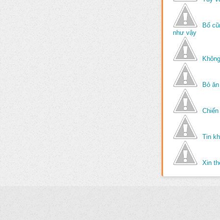
Bố cũ
như vậy
Không
Bỏ ăn
Chiến 
Tin k
Xin t