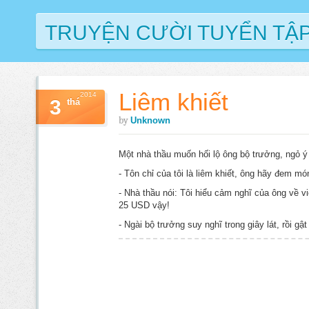
TRUYỆN CƯỜI TUYỂN TẬ
Liêm khiết
2014
3
thá
by
Unknown
Một nhà thầu muốn hối lộ ông bộ trưởng, ngỏ ý 
- Tôn chỉ của tôi là liêm khiết, ông hãy đem mó
- Nhà thầu nói: Tôi hiểu cảm nghĩ của ông về vi
25 USD vậy!
- Ngài bộ trưởng suy nghĩ trong giây lát, rồi gậ