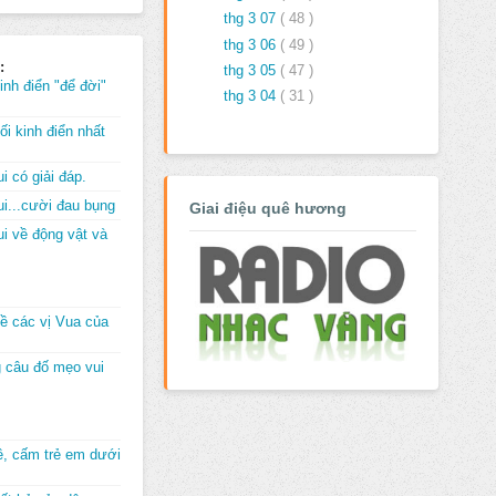
thg 3 07
( 48 )
thg 3 06
( 49 )
:
thg 3 05
( 47 )
inh điển "để đời"
thg 3 04
( 31 )
i kinh điển nhất
i có giải đáp.
i...cười đau bụng
Giai điệu quê hương
i về động vật và
về các vị Vua của
 câu đố mẹo vui
đê, cấm trẻ em dưới