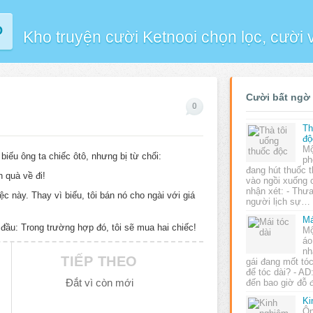
P
Kho truyện cười Ketnooi chọn lọc, cười
Cười bất ngờ
0
Th
độ
Mộ
biếu ông ta chiếc ôtô, nhưng bị từ chối:
ph
đang hút thuốc 
n quà về đi!
vào ngồi xuống 
nhận xét: - Thưa
ệc này. Thay vì biếu, tôi bán nó cho ngài với giá
người lịch sự…
Má
t đầu: Trong trường hợp đó, tôi sẽ mua hai chiếc!
Mộ
áo
nh
TIẾP THEO
gái đang mốt tóc
để tóc dài? - AD
Đắt vì còn mới
đến bao giờ đỗ 
Ki
Ôn