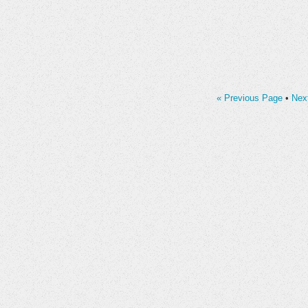
« Previous Page
•
Nex