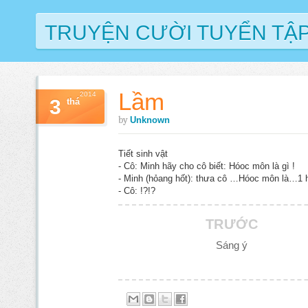
TRUYỆN CƯỜI TUYỂN TẬ
Lầm
2014
3
thá
by
Unknown
Tiết sinh vật
- Cô: Minh hãy cho cô biết: Hóoc môn là gì !
- Minh (hỏang hốt): thưa cô …Hóoc môn là…1 h
- Cô: !?!?
TRƯỚC
Sáng ý