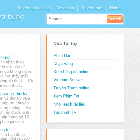
Truyện ngẫu hứng
Vợ chồng
Truyện tranh
Home
 vỡ bụng
Nhà Tài trợ
Phim Hài
m nốt
nh nhân than
Nhạc vàng
iền với bác sĩ: -
i ngủ không ngon
Xem bóng đá online
 cứ mơ thấy một
Vietnam Answer
óng đá ầm ĩ. - Tối
ai viên thuốc…
Truyên Tranh online
p và nữ thư ký
Xem Phim Tot
t nữ thư ký vừa
y sếp trò chuyện
Nhờ leech tài liệu
i mẹ chồng: - Mẹ
con lấy được anh
Tài chính Tv
hẳn trong số 15
ng bao giờ anh…
ng trí
i cô bạn đồng
hiệp ngồi tán dóc: