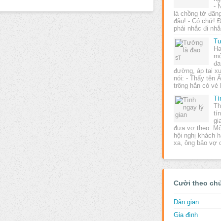
- 
là chồng tớ đãng
đâu! - Có chứ! 
phải nhắc đi nhắ
Tư
Ha
mộ
đa
đường, áp tai x
nói: - Thấy tên 
trông hắn có vẻ
Tì
Th
tí
gi
đưa vợ theo. Một
hội nghị khách h
xa, ông bảo vợ
Cười theo ch
Dân gian
Gia đình