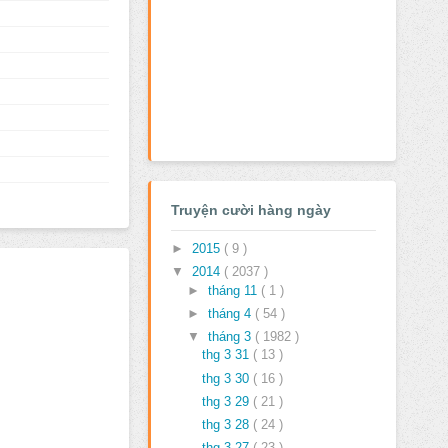
Truyện cười hàng ngày
►
2015
( 9 )
▼
2014
( 2037 )
►
tháng 11
( 1 )
►
tháng 4
( 54 )
▼
tháng 3
( 1982 )
thg 3 31
( 13 )
thg 3 30
( 16 )
thg 3 29
( 21 )
thg 3 28
( 24 )
thg 3 27
( 23 )