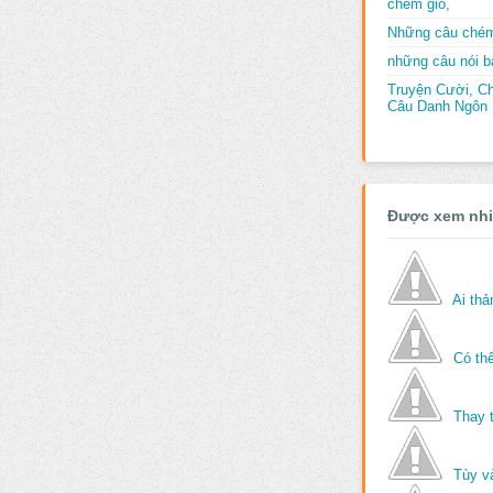
chém gió,
Những câu chém
những câu nói bấ
Truyện Cười, C
Câu Danh Ngôn B
Được xem nh
Ai th
Có thể
Thay 
Tùy v