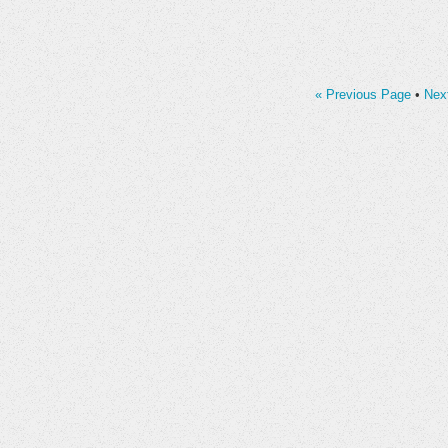
« Previous Page
•
Nex