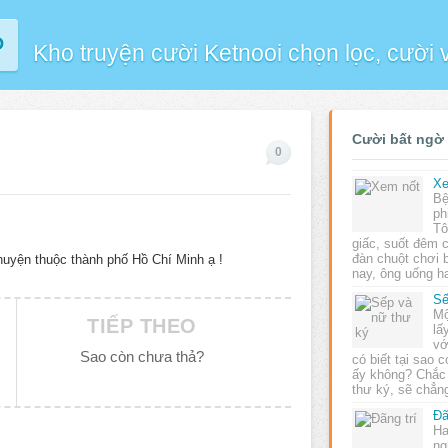
P
Kho truyện cười Ketnooi chọn lọc, cười
Cười bất ngờ
0
Xe
Bệ
ph
Tô
giấc, suốt đêm
đàn chuột chơi b
uyện thuộc thành phố Hồ Chí Minh ạ !
nay, ông uống h
Sế
Mộ
TIẾP THEO
lấ
vớ
Sao còn chưa thả?
có biết tại sao 
ấy không? Chắc 
thư ký, sẽ chẳ
Đã
Ha
ng