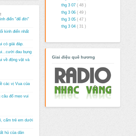
thg 3 07
( 48 )
thg 3 06
( 49 )
:
inh điển "để đời"
thg 3 05
( 47 )
thg 3 04
( 31 )
i kinh điển nhất
i có giải đáp.
i...cười đau bụng
Giai điệu quê hương
i về động vật và
về các vị Vua của
 câu đố mẹo vui
đê, cấm trẻ em dưới
ất hủ của dân