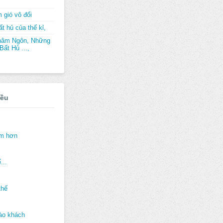
 gió vô đối
t hủ của thế kỉ,
hâm Ngôn, Những
ất Hủ ...,
iều
ảm hơn
...
thế
ào khách