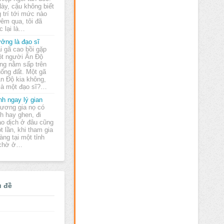
Này, cậu không biết
 trí tới mức nào
Đêm qua, tôi đã
c lại là…
ởng là đạo sĩ
i gã cao bồi gặp
t người Ấn Độ
ng nằm sấp trên
uống đất. Một gã
Ấn Độ kia không,
 là một đạo sĩ?…
nh ngay lý gian
ương gia nọ có
nh hay ghen, đi
ao dịch ở đâu cũng
 lần, khi tham gia
àng tại một tỉnh
 chờ ở…
ủ đề