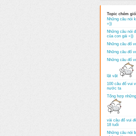
Topic chém gió
Những câu nói k
=))
Những câu nói dố
của con gái =))
Những câu đố vu
Những câu đố vu
Những câu đố vu
lặt vặt
100 câu đố vui 
nước ta
Tổng hợp những
vài câu đố vui 
18 tuổi
Những câu nói b