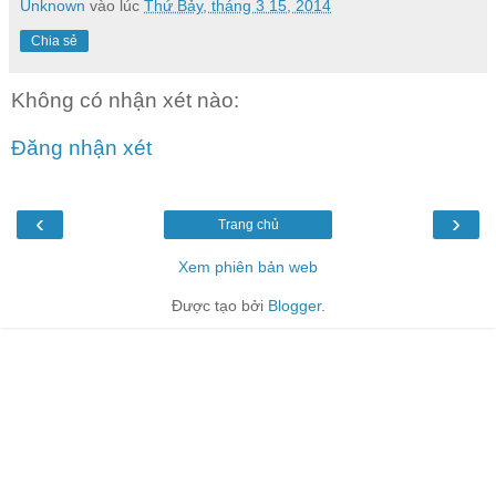
Unknown
vào lúc
Thứ Bảy, tháng 3 15, 2014
Chia sẻ
Không có nhận xét nào:
Đăng nhận xét
‹
›
Trang chủ
Xem phiên bản web
Được tạo bởi
Blogger
.