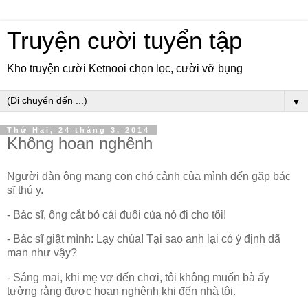
Truyện cười tuyển tập
Kho truyện cười Ketnooi chọn lọc, cười vỡ bụng
▼
Thứ Hai, 24 tháng 3, 2014
Không hoan nghênh
Người đàn ông mang con chó cảnh của mình đến gặp bác
sĩ thú y.
- Bác sĩ, ông cắt bỏ cái đuôi của nó đi cho tôi!
- Bác sĩ giật mình: Lạy chúa! Tại sao anh lại có ý định dã
man như vậy?
- Sáng mai, khi mẹ vợ đến chơi, tôi không muốn bà ấy
tưởng rằng được hoan nghênh khi đến nhà tôi.