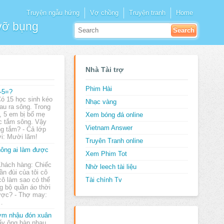
Truyện ngẫu hứng
Vợ chồng
Truyện tranh
Home
 vỡ bụng
Nhà Tài trợ
Phim Hài
-5=?
Có 15 học sinh kéo
Nhạc vàng
au ra sông. Trong
, 5 em bị bố mẹ
Xem bóng đá online
 tắm sông. Vậy
Vietnam Answer
g tắm? - Cả lớp
ời: Mười lăm!
Truyên Tranh online
ông ai làm được
Xem Phim Tot
Khách hàng: Chiếc
Nhờ leech tài liệu
ần đùi của tôi cô
ô làm sao có thể
Tài chính Tv
 bộ quần áo thời
được? - Thợ may:
…
m nhậu đón xuân
y ông bàn nhau