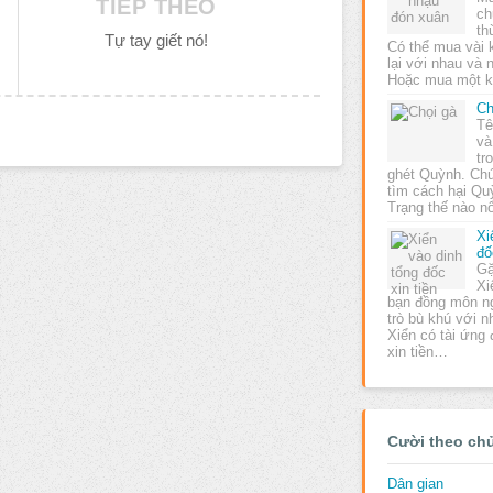
TIẾP THEO
ch
th
Tự tay giết nó!
Có thể mua vài k
lại với nhau và
Hoặc mua một k
Ch
Tê
và
tr
ghét Quỳnh. Ch
tìm cách hại Qu
Trạng thế nào n
Xi
đố
Gặ
Xi
bạn đồng môn n
trò bù khú với n
Xiển có tài ứng 
xin tiền…
Cười theo ch
Dân gian