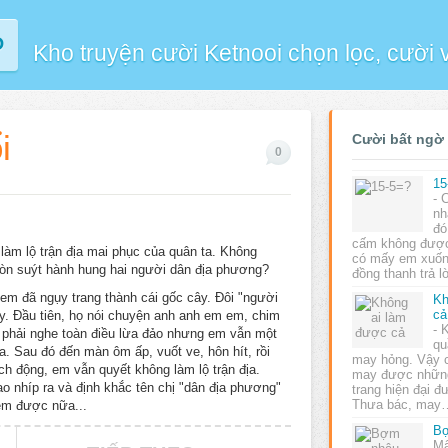
P
Kho truyện cười Ketnooi chọn lọc, cười
i
Cười bất ngờ
0
15
- 
nh
đó
cấm không được
i làm lộ trận địa mai phục của quân ta. Không
có mấy em xuốn
còn suýt hành hung hai người dân địa phương?
đồng thanh trả l
 em đã ngụy trang thành cái gốc cây. Đôi "người
Kh
cả
y. Đầu tiên, họ nói chuyện anh anh em em, chim
- 
dù phải nghe toàn điều lừa đảo nhưng em vẫn một
qu
a. Sau đó đến màn ôm ấp, vuốt ve, hôn hít, rồi
may hỏng. Vậy c
ích động, em vẫn quyết không làm lộ trận địa.
may được những
 nhíp ra và định khắc tên chị "dân địa phương"
trang hiện đại 
Thưa bác, may
êm được nữa...
Bợ
Mấ