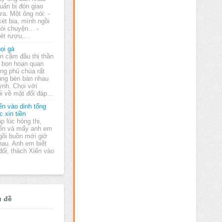
uẩn bị đón giao
ừa. Một ông nói: -
ét bia, mình ngồi
 nói chuyện… -
ét rượu,…
ọi gà
n cầm đầu thị thần
 bọn hoạn quan
ong phủ chúa rất
úng bèn bàn nhau
ỳnh. Chọi với
ổi về mặt đối đáp…
ển vào dinh tổng
c xin tiền
p lúc hỏng thi,
ển và mấy anh em
gồi buồn mới giở
hau. Anh em biết
đối, thách Xiển vào
ủ đề