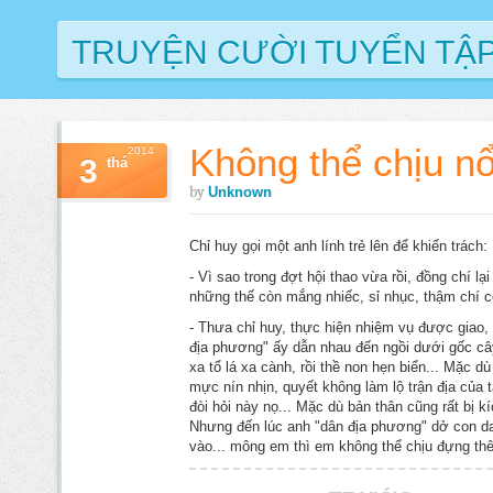
TRUYỆN CƯỜI TUYỂN TẬ
Không thể chịu nổ
2014
3
thá
by
Unknown
Chỉ huy gọi một anh lính trẻ lên để khiển trách:
- Vì sao trong đợt hội thao vừa rồi, đồng chí lạ
những thế còn mắng nhiếc, sỉ nhục, thậm chí 
- Thưa chỉ huy, thực hiện nhiệm vụ được giao,
địa phương" ấy dẫn nhau đến ngồi dưới gốc câ
xa tổ lá xa cành, rồi thề non hẹn biển... Mặc 
mực nín nhịn, quyết không làm lộ trận địa của t
đòi hỏi này nọ... Mặc dù bản thân cũng rất bị k
Nhưng đến lúc anh "dân địa phương" dở con dao
vào... mông em thì em không thể chịu đựng th