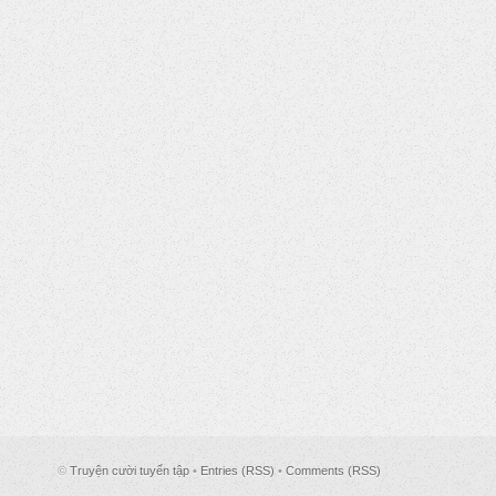
©
Truyện cười tuyển tập
•
Entries (RSS)
•
Comments (RSS)