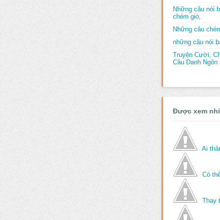
Những câu nói b
chém gió,
Những câu chém
những câu nói bấ
Truyện Cười, C
Câu Danh Ngôn B
Được xem nh
Ai th
Có thể
Thay 