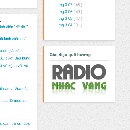
thg 3 07
( 48 )
thg 3 06
( 49 )
thg 3 05
( 47 )
:
thg 3 04
( 31 )
inh điển "để đời"
i kinh điển nhất
i có giải đáp.
Giai điệu quê hương
i...cười đau bụng
i về động vật và
về các vị Vua của
 câu đố mẹo vui
đê, cấm trẻ em dưới