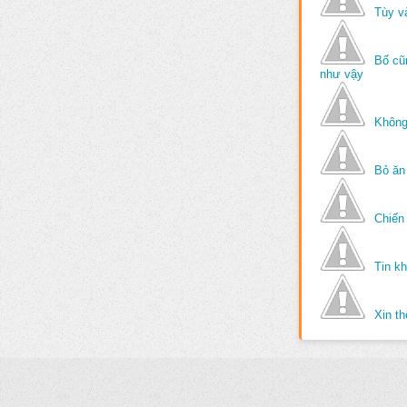
Tùy v
Bố cũ
như vậy
Không
Bỏ ăn
Chiến 
Tin k
Xin t