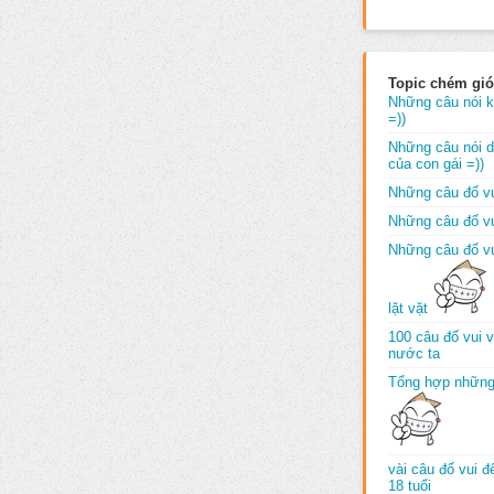
Topic chém gió
Những câu nói k
=))
Những câu nói dố
của con gái =))
Những câu đố vu
Những câu đố vu
Những câu đố vu
lặt vặt
100 câu đố vui 
nước ta
Tổng hợp những
vài câu đố vui 
18 tuổi