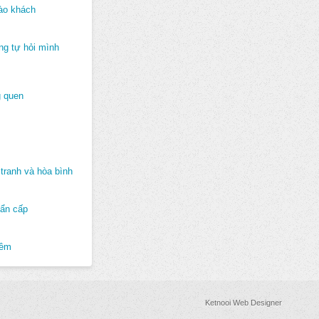
ào khách
ng tự hỏi mình
 quen
tranh và hòa bình
hẩn cấp
hêm
Ketnooi Web Designer