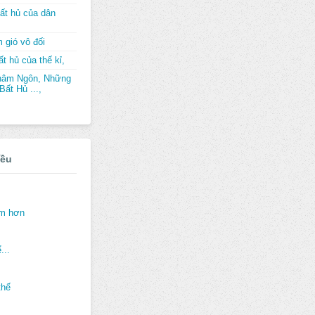
ất hủ của dân
 gió vô đối
t hủ của thế kỉ,
hâm Ngôn, Những
ất Hủ ...,
iều
ảm hơn
...
thế