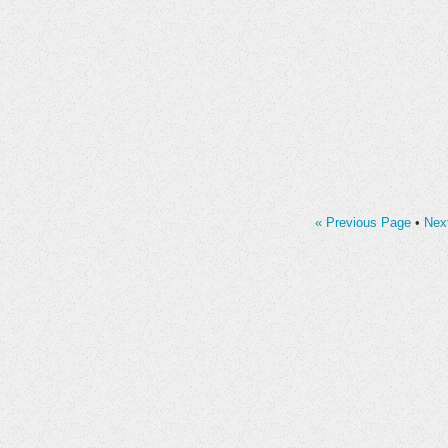
« Previous Page
•
Nex