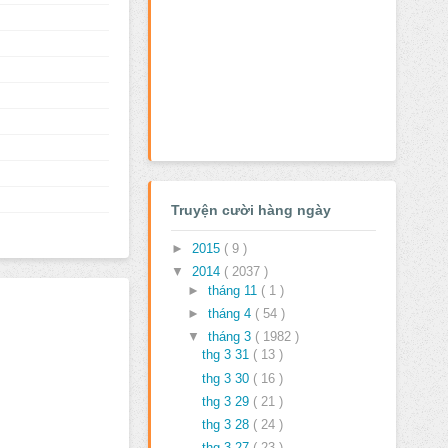
Truyện cười hàng ngày
►
2015
( 9 )
▼
2014
( 2037 )
►
tháng 11
( 1 )
►
tháng 4
( 54 )
▼
tháng 3
( 1982 )
thg 3 31
( 13 )
thg 3 30
( 16 )
thg 3 29
( 21 )
thg 3 28
( 24 )
thg 3 27
( 23 )