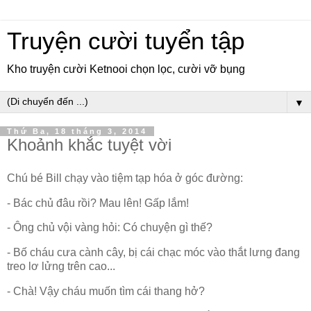
Truyện cười tuyển tập
Kho truyện cười Ketnooi chọn lọc, cười vỡ bụng
▼
Thứ Ba, 18 tháng 3, 2014
Khoảnh khắc tuyệt vời
Chú bé Bill chạy vào tiệm tạp hóa ở góc đường:
- Bác chủ đâu rồi? Mau lên! Gấp lắm!
- Ông chủ vội vàng hỏi: Có chuyện gì thế?
- Bố cháu cưa cành cây, bị cái chạc móc vào thắt lưng đang
treo lơ lửng trên cao...
- Chà! Vậy cháu muốn tìm cái thang hở?