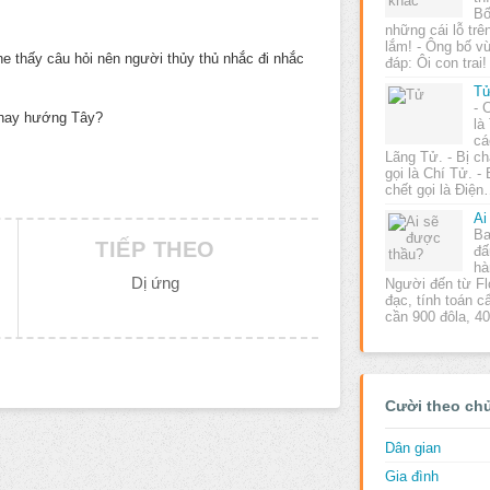
Bố
những cái lỗ tr
lắm! - Ông bố v
e thấy câu hỏi nên người thủy thủ nhắc đi nhắc
đáp: Ôi con tra
T
- 
hay hướng Tây?
là
cá
Lãng Tử. - Bị ch
gọi là Chí Tử. - 
chết gọi là Ðiệ
Ai
Ba
TIẾP THEO
đấ
hà
Dị ứng
Người đến từ Fl
đạc, tính toán cẩ
cần 900 đôla, 
Cười theo ch
Dân gian
Gia đình