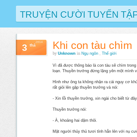
TRUYỆN CƯỜI TUYỂN TẬ
Khi con tàu chìm
2014
3
thá
by
in
Unknown
Ngụ ngôn
,
Thế giới
Vì đã được thông báo là con tàu sẽ chìm trong
loạn. Thuyền trưởng đứng lặng yên một mình và
Hình như ông ta không nhận ra cái nguy cơ khủ
rất giỏi lên gặp thuyền trưởng và nói:
- Xin lỗi thuyền trưởng, xin ngài cho biết từ đâ
Thuyền trưởng nói:
- À, khoảng hai dặm thôi.
Mặt người thủy thủ tươi tỉnh hẳn lên với nụ cườ