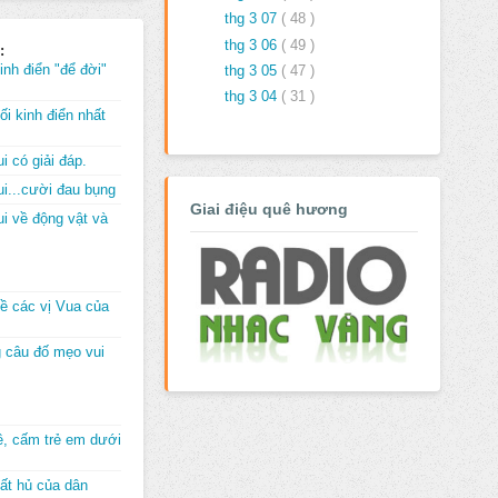
thg 3 07
( 48 )
thg 3 06
( 49 )
:
inh điển "để đời"
thg 3 05
( 47 )
thg 3 04
( 31 )
i kinh điển nhất
i có giải đáp.
i...cười đau bụng
Giai điệu quê hương
i về động vật và
về các vị Vua của
 câu đố mẹo vui
đê, cấm trẻ em dưới
ất hủ của dân