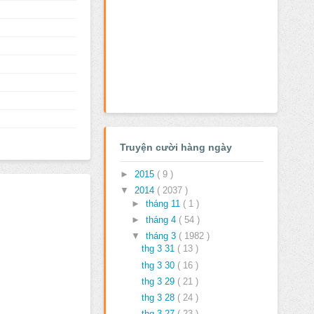
Truyện cười hàng ngày
►
2015
( 9 )
▼
2014
( 2037 )
►
tháng 11
( 1 )
►
tháng 4
( 54 )
▼
tháng 3
( 1982 )
thg 3 31
( 13 )
thg 3 30
( 16 )
thg 3 29
( 21 )
thg 3 28
( 24 )
thg 3 27
( 23 )