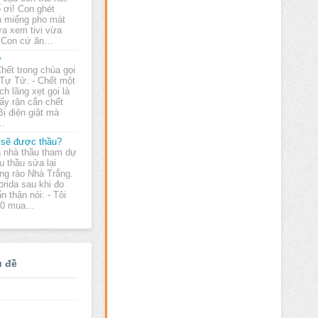
 ơi! Con ghét
ên miếng pho mát
ừa xem tivi vừa
i! Con cứ ăn…
ử
Chết trong chùa gọi
 Tự Tử. - Chết một
ch lãng xẹt gọi là
ấy rận cắn chết
Bị điện giật mà
n…
 sẽ được thầu?
 nhà thầu tham dự
u thầu sửa lại
ng rào Nhà Trắng.
orida sau khi đo
n thận nói: - Tôi
400 mua…
ủ đề