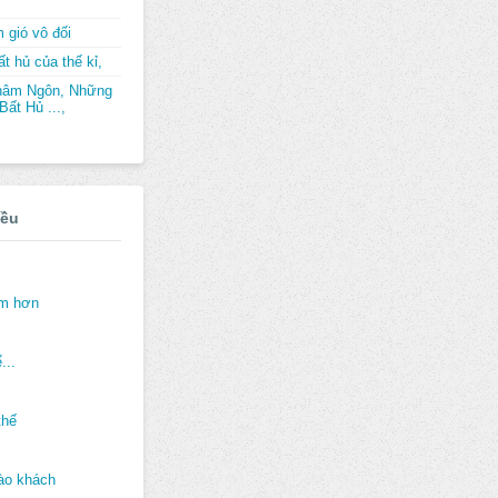
 gió vô đối
t hủ của thế kỉ,
hâm Ngôn, Những
ất Hủ ...,
iều
ảm hơn
...
thế
ào khách