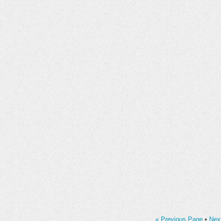
« Previous Page
•
Nex