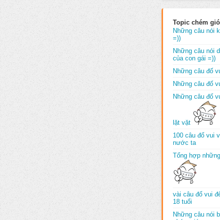
Topic chém gió
Những câu nói k
=))
Những câu nói dố
của con gái =))
Những câu đố vu
Những câu đố vu
Những câu đố vu
lặt vặt
100 câu đố vui 
nước ta
Tổng hợp những
vài câu đố vui 
18 tuổi
Những câu nói b