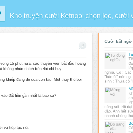
P
Kho truyện cười Ketnooi chọn lọc, cười
Cười bất ngờ
0
Từ
Ti
 vòng 15 phút nữa, các thuyền viên bắt đầu hoảng
đa
lớ
 không nhúc nhích trên đài chỉ huy.
nghĩa. Cô : Các
"bàn ủi" còn gọi
ng khiếp đang đe dọa con tàu. Một thủy thủ bơi
sinh : Thưa cô "
Mừ
Kh
y vào đất liền gần nhất là bao xa?
cơ
Ph
sống sót trôi dạ
đảo. Anh hết s
nhanh chóng th
Bỏ
i và tiếp tục nói:
Cả
th