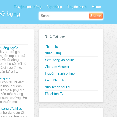
Truyện ngẫu hứng
Vợ chồng
Truyện tranh
Home
 vỡ bụng
Nhà Tài trợ
Phim Hài
 đồng nghĩa
ết văn, cô giáo
Nhạc vàng
ng ôn tập cho cả
p về từ đồng
Xem bóng đá online
 em cho cô biết từ
Vietnam Answer
 là gì nào ? Học
bàn là" ạ ! …
Truyên Tranh online
ng vội
Xem Phim Tot
i con tầu bị đắm vì
n bão, chỉ còn
Nhờ leech tài liệu
ilip và 6 phụ nữ
t đến một hoang
Tài chính Tv
ức sung sướng. Họ
ỏa thuận mỗi…
 sang đĩa khác
 nhà đang ăn tối
ì cậu con trai nói: -