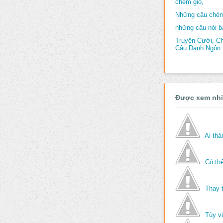
chém gió,
Những câu chém
những câu nói bấ
Truyện Cười, C
Câu Danh Ngôn B
Được xem nh
Ai th
Có thể
Thay 
Tùy v