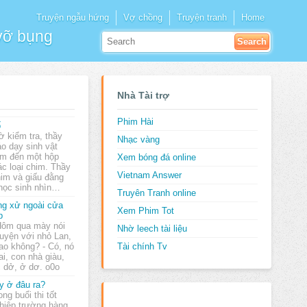
Truyện ngẫu hứng
Vợ chồng
Truyện tranh
Home
 vỡ bụng
Nhà Tài trợ
Phim Hài
ố
ờ kiểm tra, thầy
Nhạc vàng
áo dạy sinh vật
m đến một hộp
Xem bóng đá online
ác loại chim. Thầy
Vietnam Answer
him và giấu đằng
 học sinh nhìn…
Truyên Tranh online
g xử ngoài cửa
Xem Phim Tot
p
Hôm qua mày nói
Nhờ leech tài liệu
uyện với nhỏ Lan,
tao không? - Có, nó
Tài chính Tv
i, con nhà giàu,
c dở, ở dơ. o0o
y ở đâu ra?
ong buổi thi tốt
hiệp trường hàng