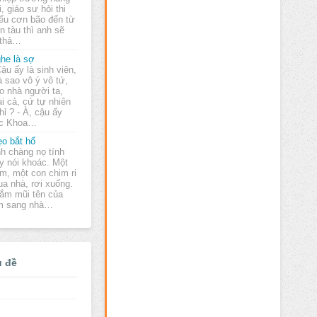
i, giáo sư hỏi thi
Nếu cơn bão đến từ
n tàu thì anh sẽ
ẽ thả…
he là sợ
Cậu ấy là sinh viên,
 sao vô ý vô tứ,
o nhà người ta,
i cả, cứ tự nhiên
ỉ ? - À, cậu ấy
ọc Khoa…
o bắt hổ
h chàng nọ tính
y nói khoác. Một
m, một con chim ri
ua nhà, rơi xuống.
cắm mũi tên của
ém sang nhà…
ủ đề