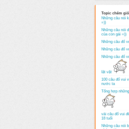
Topic chém gió
Những câu nói k
=))
Những câu nói dố
của con gái =))
Những câu đố vu
Những câu đố vu
Những câu đố vu
lặt vặt
100 câu đố vui 
nước ta
Tổng hợp những
vài câu đố vui 
18 tuổi
Những câu nói b