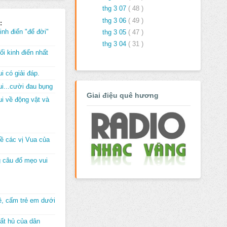
thg 3 07
( 48 )
thg 3 06
( 49 )
:
inh điển "để đời"
thg 3 05
( 47 )
thg 3 04
( 31 )
i kinh điển nhất
i có giải đáp.
i...cười đau bụng
Giai điệu quê hương
i về động vật và
về các vị Vua của
 câu đố mẹo vui
đê, cấm trẻ em dưới
ất hủ của dân