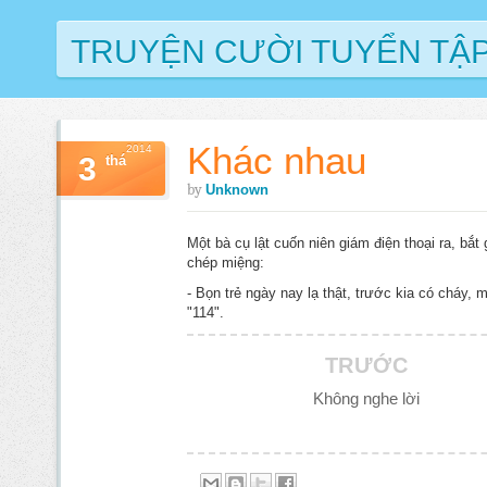
TRUYỆN CƯỜI TUYỂN TẬ
Khác nhau
2014
3
thá
by
Unknown
Một bà cụ lật cuốn niên giám điện thoại ra, bắt
chép miệng:
- Bọn trẻ ngày nay lạ thật, trước kia có cháy, m
"114".
TRƯỚC
Không nghe lời