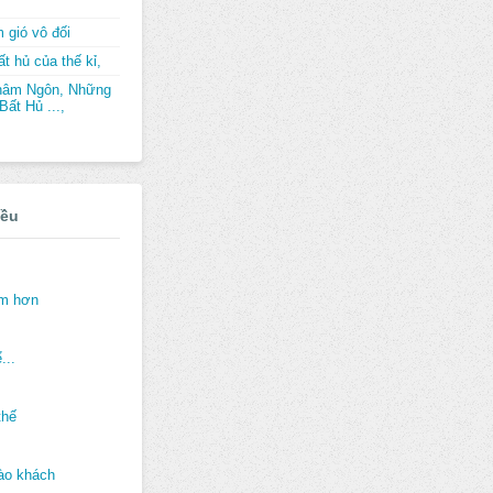
 gió vô đối
t hủ của thế kỉ,
hâm Ngôn, Những
ất Hủ ...,
iều
ảm hơn
...
thế
ào khách