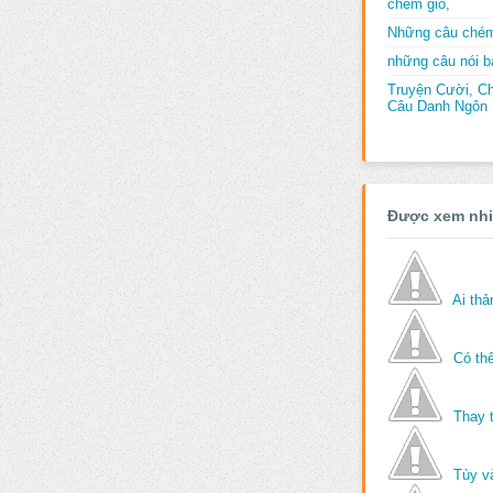
chém gió,
Những câu chém
những câu nói bấ
Truyện Cười, C
Câu Danh Ngôn B
Được xem nh
Ai th
Có thể
Thay 
Tùy v