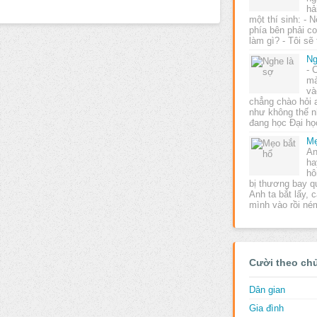
hả
một thí sinh: - 
phía bên phải co
làm gì? - Tôi s
Ng
- 
mà
và
chẳng chào hỏi a
như không thế nh
đang học Đại h
Mẹ
An
ha
hô
bị thương bay q
Anh ta bắt lấy, 
mình vào rồi n
Cười theo ch
Dân gian
Gia đình