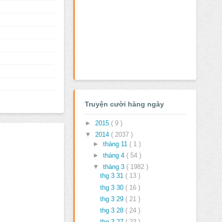
Truyện cười hàng ngày
►
2015
( 9 )
▼
2014
( 2037 )
►
tháng 11
( 1 )
►
tháng 4
( 54 )
▼
tháng 3
( 1982 )
thg 3 31
( 13 )
thg 3 30
( 16 )
thg 3 29
( 21 )
thg 3 28
( 24 )
thg 3 27
( 23 )