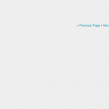
« Previous Page
•
Nex