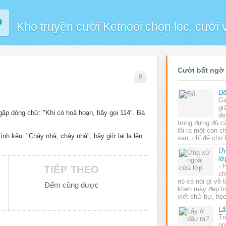
P
Kho truyện cười Ketnooi chọn lọc, cười
Cười bất ngờ
0
Đ
Gi
gi
 gặp dòng chữ: "Khi có hoả hoạn, hãy gọi 114". Bà
đe
trong đựng đủ c
lôi ra một con c
ình kêu: "Cháy nhà, cháy nhà", bây giờ lại la lên:
sau, chỉ để cho
Ứn
lớ
- 
TIẾP THEO
ch
nó có nói gì về 
Đếm cũng được
khen mày đẹp tra
viết chữ bự, họ
Lấ
Tr
ng