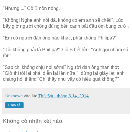
"Nhưng ..." Cô B nôn nóng.
"Không! Nghe anh nói đã, không có em anh sẽ chết!". Lúc
bấy giờ người chồng đứng bên cạnh bắt đầu ôm bụng cười.
"Em có người đàn ông nào khác, phải không Philipa?"
"Tôi không phải là Philipa!". Cô B hét lớn: "Anh gọi nhầm số
rồi!"
"Sao chị không chịu nói sớm!" Người đàn ông than thở:
"Giờ thì tôi lại phải diễn lại lần nữa!", dừng lại giây lát, anh
chàng hỏi thêm: "Chị thấy như vậy có hiệu quả không?"
Unknown
vào lúc
Thứ Sáu, tháng 3 14, 2014
Chia sẻ
Không có nhận xét nào: