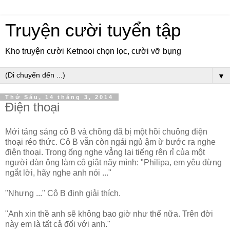
Truyện cười tuyển tập
Kho truyện cười Ketnooi chọn lọc, cười vỡ bụng
▼
Thứ Sáu, 14 tháng 3, 2014
Điện thoại
Mới tảng sáng cô B và chồng đã bị một hồi chuông điện
thoại réo thức. Cô B vẫn còn ngái ngủ ậm ừ bước ra nghe
điện thoại. Trong ống nghe vẳng lại tiếng rên rỉ của một
người đàn ông làm cô giật nãy mình: "Philipa, em yêu đừng
ngắt lời, hãy nghe anh nói ..."
"Nhưng ..." Cô B định giải thích.
"Anh xin thề anh sẽ không bao giờ như thế nữa. Trên đời
này em là tất cả đối với anh."