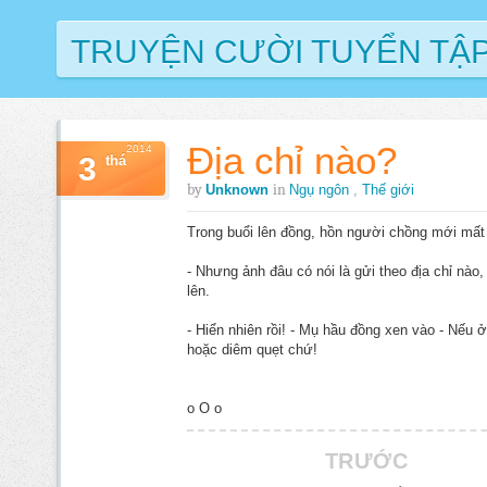
TRUYỆN CƯỜI TUYỂN TẬ
Địa chỉ nào?
2014
3
thá
by
in
Unknown
Ngụ ngôn
,
Thế giới
Trong buổi lên đồng, hồn người chồng mới mất 
- Nhưng ảnh đâu có nói là gửi theo địa chỉ nào
lên.
- Hiển nhiên rồi! - Mụ hầu đồng xen vào - Nếu ở
hoặc diêm quẹt chứ!
o O o
TRƯỚC