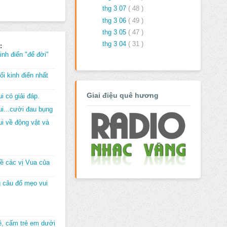
thg 3 07
( 48 )
thg 3 06
( 49 )
thg 3 05
( 47 )
thg 3 04
( 31 )
:
inh điển "để đời"
i kinh điển nhất
Giai điệu quê hương
i có giải đáp.
i...cười đau bụng
i về động vật và
về các vị Vua của
 câu đố mẹo vui
đê, cấm trẻ em dưới