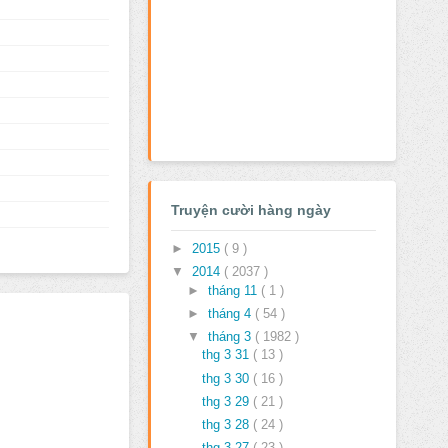
Truyện cười hàng ngày
►
2015
( 9 )
▼
2014
( 2037 )
►
tháng 11
( 1 )
►
tháng 4
( 54 )
▼
tháng 3
( 1982 )
thg 3 31
( 13 )
thg 3 30
( 16 )
thg 3 29
( 21 )
thg 3 28
( 24 )
thg 3 27
( 23 )