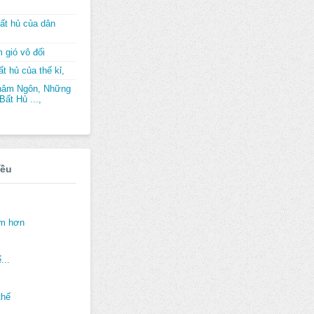
ất hủ của dân
 gió vô đối
t hủ của thế kỉ,
hâm Ngôn, Những
ất Hủ ...,
iều
ảm hơn
...
thế