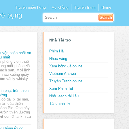
Truyện ngẫu hứng
Vợ chồng
Truyện tranh
Home
 vỡ bụng
Nhà Tài trợ
Phim Hài
uyện ngắn nhất và
u nhất
Nhạc vàng
i phóng viên thuê
ung một phòng đôi
Xem bóng đá online
hách sạn. Mới lĩnh
Vietnam Answer
ủ nhau xuống quầy
àm vài ly whisky.
Truyên Tranh online
Xem Phim Tot
nh phạt trên thiên
ường
Nhờ leech tài liệu
 cô gái bị tai nạn,
n tới của thiên
Tài chính Tv
hánh Pie. Ông này
 vườn thiên đường
t con đi lại kín cả
y chồng rồi có