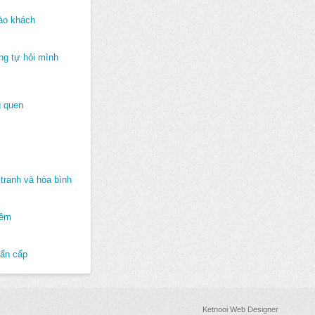
ào khách
ng tự hỏi mình
 quen
tranh và hòa bình
hêm
hẩn cấp
Ketnooi Web Designer