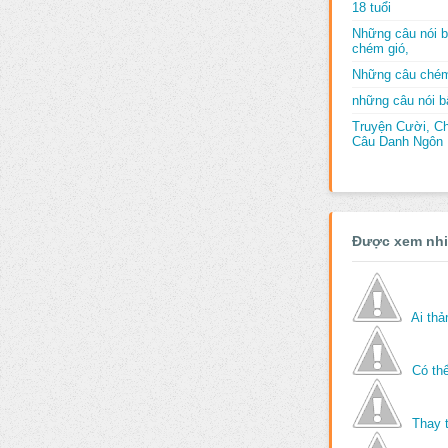
18 tuổi
Những câu nói b
chém gió,
Những câu chém
những câu nói bấ
Truyện Cười, C
Câu Danh Ngôn B
Được xem nh
Ai th
Có thể
Thay 