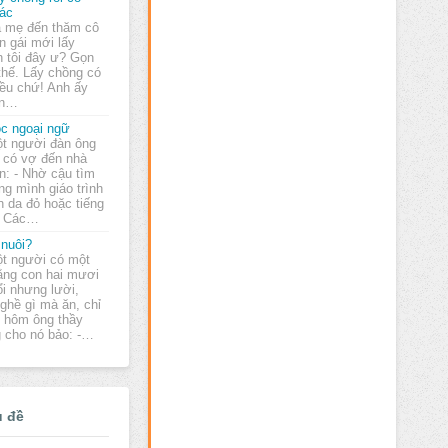
ác
 mẹ đến thăm cô
n gái mới lấy
n tôi đây ư? Gọn
thế. Lấy chồng có
iều chứ! Anh ấy
ơn…
c ngoại ngữ
t người đàn ông
 có vợ đến nhà
n: - Nhờ cậu tìm
ng mình giáo trình
n da đỏ hoặc tiếng
 - Các…
 nuôi?
t người có một
ằng con hai mươi
ổi nhưng lười,
ghề gì mà ăn, chỉ
t hôm ông thầy
 cho nó bảo: -…
ủ đề