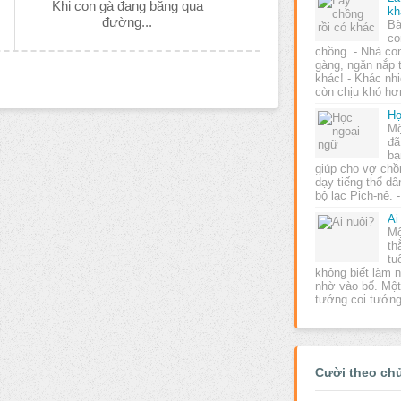
Khi con gà đang băng qua
kh
đường...
Bà
co
chồng. - Nhà co
gàng, ngăn nắp 
khác! - Khác nh
còn chịu khó h
Họ
Mộ
đã
bạ
giúp cho vợ chồ
dạy tiếng thổ dâ
bộ lạc Pich-nê.
Ai
Mộ
th
tu
không biết làm n
nhờ vào bố. Mộ
tướng coi tướng
Cười theo ch