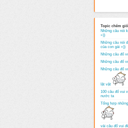
Topic chém gió
Những câu nói k
=))
Những câu nói dố
của con gái =))
Những câu đố vu
Những câu đố vu
Những câu đố vu
lặt vặt
100 câu đố vui 
nước ta
Tổng hợp những
vài câu đố vui 