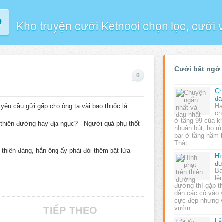
P
Kho truyện cười Ketnooi chọn lọc, cười
Cười bất ngờ
0
Ch
đa
yêu cầu gửi gấp cho ông ta vài bao thuốc lá.
Ha
ch
ở tầng 99 của k
, thiên đường hay địa ngục? - Người quả phụ thốt
nhuận bút, họ r
bar ở tầng hầm l
Thật…
 thiên đàng, hẳn ông ấy phải đòi thêm bật lửa
Hì
đ
Ba
lê
đường thì gặp t
dẫn các cô vào
cực đẹp nhưng vị
vườn.…
TIẾP THEO
Lấ