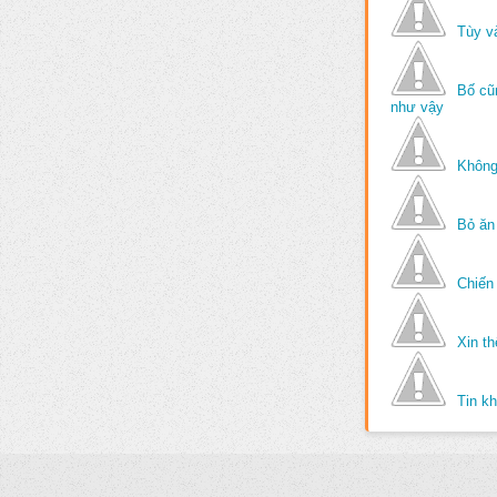
Tùy v
Bố cũ
như vậy
Không
Bỏ ăn
Chiến 
Xin t
Tin k