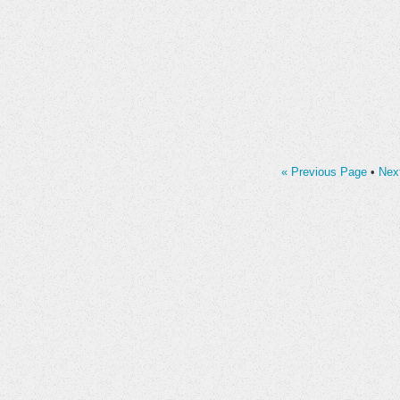
« Previous Page
•
Nex