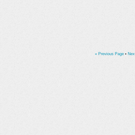
« Previous Page
•
Nex