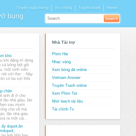
Truyện ngẫu hứng
Vợ chồng
Truyện tranh
Home
 vỡ bụng
Nhà Tài trợ
Phim Hài
ơi khó
u khi đãng trí dùng
Nhạc vàng
n xà bông bột gội
u, một sinh viên
Xem bóng đá online
, nói với thợ: - Này
Vietnam Answer
còn có ba sợi thôi.
Truyên Tranh online
p chăn
Xem Phim Tot
t anh đi ở cho
t lão nhà giàu, lão
Nhờ leech tài liệu
 hẹn sau mười
 công cho về mà
Tài chính Tv
ạn, lão nhà giàu
đưa ra một cái…
 ấy &quot;ăn
m&quot;
 ba linh hồn bay