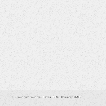
©
Truyện cười tuyển tập
•
Entries (RSS)
•
Comments (RSS)