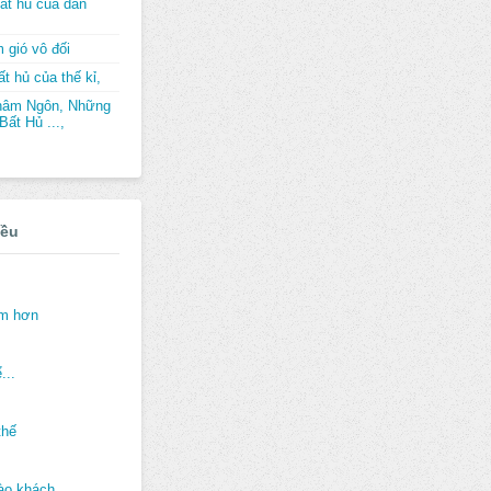
ất hủ của dân
 gió vô đối
t hủ của thế kỉ,
hâm Ngôn, Những
ất Hủ ...,
iều
ảm hơn
...
thế
ào khách