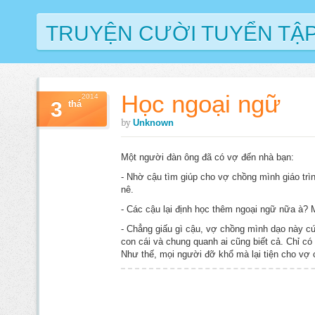
TRUYỆN CƯỜI TUYỂN TẬ
Học ngoại ngữ
2014
3
thá
by
Unknown
Một người đàn ông đã có vợ đến nhà bạn:
- Nhờ cậu tìm giúp cho vợ chồng mình giáo trìn
nê.
- Các cậu lại định học thêm ngoại ngữ nữa à? M
- Chẳng giấu gì cậu, vợ chồng mình dạo này cứ c
con cái và chung quanh ai cũng biết cả. Chỉ có 
Như thế, mọi người đỡ khổ mà lại tiện cho vợ