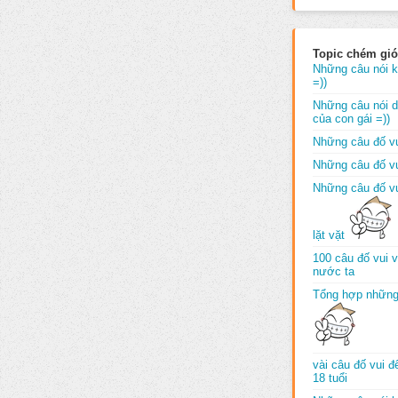
Topic chém gió
Những câu nói k
=))
Những câu nói dố
của con gái =))
Những câu đố vu
Những câu đố vu
Những câu đố vu
lặt vặt
100 câu đố vui 
nước ta
Tổng hợp những
vài câu đố vui 
18 tuổi