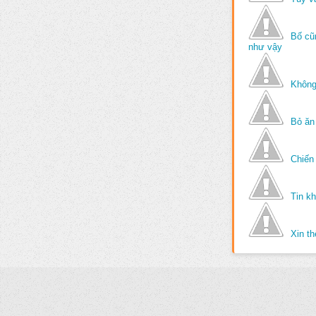
Bố cũ
như vậy
Không
Bỏ ăn
Chiến 
Tin k
Xin t