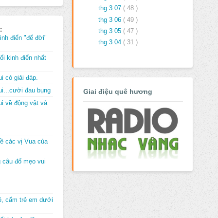
thg 3 07
( 48 )
thg 3 06
( 49 )
:
thg 3 05
( 47 )
inh điển "để đời"
thg 3 04
( 31 )
i kinh điển nhất
i có giải đáp.
i...cười đau bụng
Giai điệu quê hương
i về động vật và
về các vị Vua của
 câu đố mẹo vui
đê, cấm trẻ em dưới