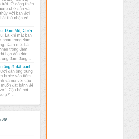
n trời. Ở cổng thiên
erre chờ sẵn và
 thủy với bạn đời
hất thú nhận có
u, Đam Mê, Cưới
u: Là khi mắt bạn
m nhau trong đám
ng. Đam mê: Là
 nhau trong đám
khi bạn đôn đáo
trong đám đông.…
n ông đi đặt bánh
ười đàn ông trung
ên bước vào tiệm
nh và nói với cậu
i muốn đặt bánh để
vợ". Cậu bé hỏi:
nào ạ?" …
ủ đề