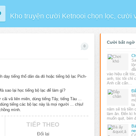
P
Kho truyện cười Ketnooi chọn lọc, cười
Cười bất ngờ
0
Ch
Sa
lộ
đầ
vào hiệu cắt tóc
h dạy tiếng thổ dân da đỏ hoặc tiếng bộ lạc Pich-
anh, tóc tôi chỉ 
Anh cắt cẩn…
à sao lại học tiếng bộ lạc để làm gì?
Đắ
Mộ
ãi vã liên miên, dùng tiếng Tây, tiếng Tàu ...
mộ
dùng tiếng các bộ lạc này là mọi người ... chịu!
ta
năm sẽ trả tiền
 chồng mình.
làm ăn. Ðến kì h
muốn quịt, bèn 
TIẾP THEO
Bà
ne
Đổi lại
Có