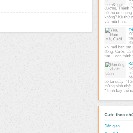
lê
đường, Thánh Pi
hỏi họ có chung
không? Kẻ thứ n
vài mối tình…
Yê
Yê
tì
đô
khi môi bạn tìm
đông. Cưới: Là 
tìm… con mình 
Đà
Ng
ni
bá
bé tại quầy: "Tô
mừng sinh nhật 
"Trình bày thế 
Cười theo ch
Dân gian