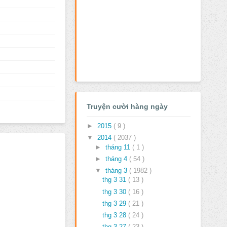
Truyện cười hàng ngày
►
2015
( 9 )
▼
2014
( 2037 )
►
tháng 11
( 1 )
►
tháng 4
( 54 )
▼
tháng 3
( 1982 )
thg 3 31
( 13 )
thg 3 30
( 16 )
thg 3 29
( 21 )
thg 3 28
( 24 )
thg 3 27
( 23 )