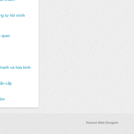
ng tự hỏi mình
 quen
tranh và hòa bình
hẩn cấp
hêm
Ketnooi Web Designer