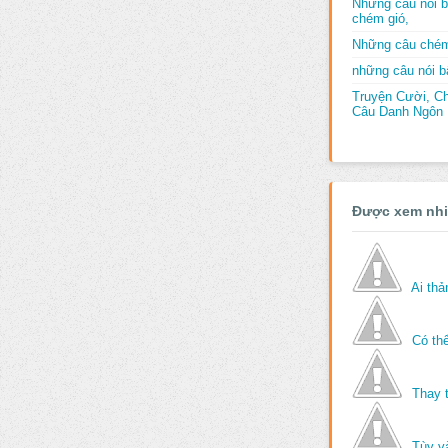
Những câu nói b
chém gió,
Những câu chém
những câu nói bấ
Truyện Cười, C
Câu Danh Ngôn B
Được xem nh
Ai th
Có thể
Thay 
Tùy v