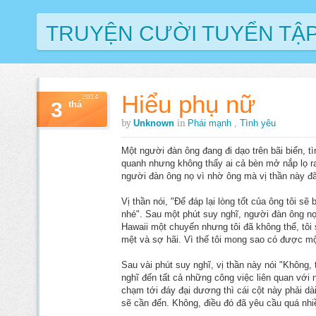
TRUYỆN CƯỜI TUYỂN TẬ
Hiểu phụ nữ
2014
3
thá
by
in
Unknown
Phái mạnh
,
Tình yêu
Một người đàn ông đang đi dạo trên bãi biển, t
quanh nhưng không thấy ai cả bèn mở nắp lọ ra
người đàn ông nọ vì nhờ ông mà vị thần này đã
Vị thần nói, "Ðể đáp lại lòng tốt của ông tôi s
nhé". Sau một phút suy nghĩ, người đàn ông nọ
Hawaii một chuyến nhưng tôi đã không thể, tôi 
mệt và sợ hãi. Vì thế tôi mong sao có được mộ
Sau vài phút suy nghĩ, vị thần này nói "Không, t
nghĩ đến tất cả những công việc liên quan với
chạm tới đáy đại dương thì cái cột này phải dà
sẽ cần đến. Không, điều đó đã yêu cầu quá nhi