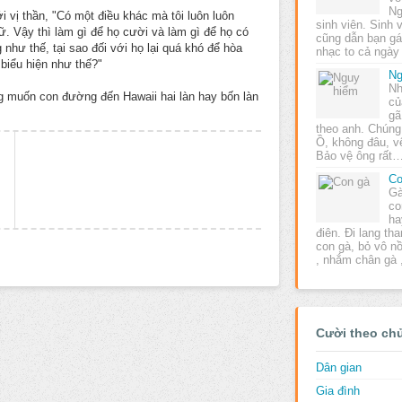
Ng
i vị thần, "Có một điều khác mà tôi luôn luôn
sinh viên. Sinh
. Vậy thì làm gì để họ cười và làm gì để họ có
cũng dẫn bạn gái
g như thế, tại sao đối với họ lại quá khó để hòa
nhạc to cả ngà
 biểu hiện như thế?"
Ng
Nh
ng muốn con đường đến Hawaii hai làn hay bốn làn
củ
gã
theo anh. Chúng 
Ồ, không đâu, vệ
Bảo vệ ông rất
Co
Gà
co
ha
điên. Đi lang th
con gà, bỏ vô nồ
, nhắm chân gà
Cười theo ch
Dân gian
Gia đình