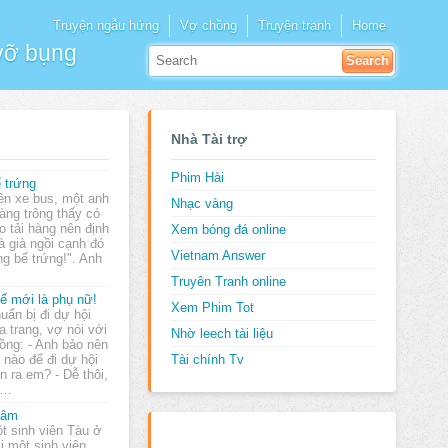
Truyện ngẫu hứng
Vợ chồng
Truyện tranh
Home
 vỡ bụng
Nhà Tài trợ
Phim Hài
 trứng
ên xe bus, một anh
Nhạc vàng
àng trông thấy có
o tải hàng nên định
Xem bóng đá online
à già ngồi cạnh đó
Vietnam Answer
ng bể trứng!". Anh
Truyên Tranh online
ế mới là phụ nữ!
Xem Phim Tot
uẩn bị đi dự hội
a trang, vợ nói với
Nhờ leech tài liệu
ồng: - Anh bảo nên
 nào để đi dự hội
Tài chính Tv
n ra em? - Dễ thôi,
c…
hâm
t sinh viên Tàu ở
i một sinh viên