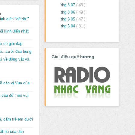
thg 3 07
( 48 )
thg 3 06
( 49 )
:
inh điển "để đời"
thg 3 05
( 47 )
thg 3 04
( 31 )
i kinh điển nhất
i có giải đáp.
i...cười đau bụng
Giai điệu quê hương
i về động vật và
về các vị Vua của
 câu đố mẹo vui
đê, cấm trẻ em dưới
ất hủ của dân