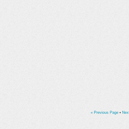
« Previous Page
•
Nex