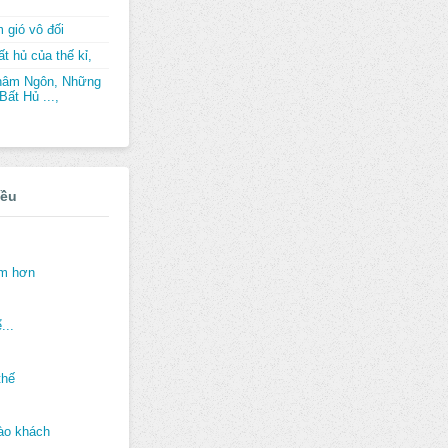
 gió vô đối
t hủ của thế kỉ,
hâm Ngôn, Những
ất Hủ ...,
iều
ảm hơn
...
thế
ào khách