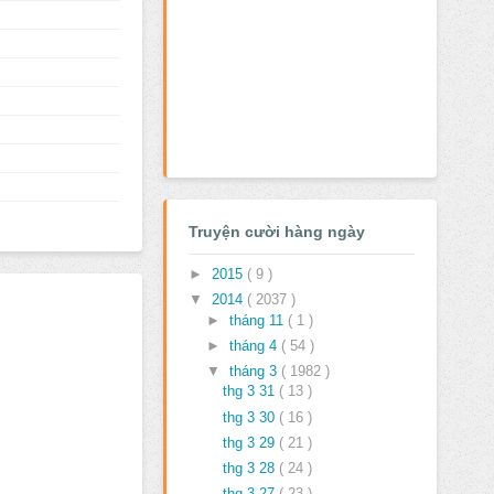
Truyện cười hàng ngày
►
2015
( 9 )
▼
2014
( 2037 )
►
tháng 11
( 1 )
►
tháng 4
( 54 )
▼
tháng 3
( 1982 )
thg 3 31
( 13 )
thg 3 30
( 16 )
thg 3 29
( 21 )
thg 3 28
( 24 )
thg 3 27
( 23 )