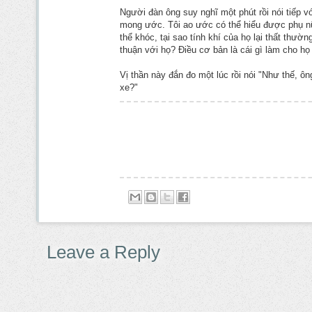
Người đàn ông suy nghĩ một phút rồi nói tiếp vớ
mong ước. Tôi ao ước có thể hiểu được phụ nữ
thể khóc, tại sao tính khí của họ lại thất thườn
thuận với họ? Điều cơ bản là cái gì làm cho họ
Vị thần này đắn đo một lúc rồi nói "Như thế, ô
xe?"
Leave a Reply