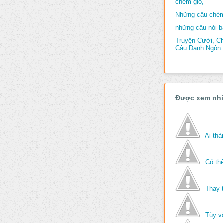
chém gió,
Những câu chém
những câu nói bấ
Truyện Cười, C
Câu Danh Ngôn B
Được xem nh
Ai th
Có thể
Thay 
Tùy v