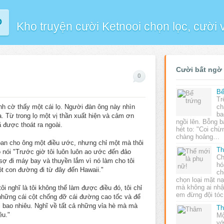
P
Kho truyện cười Ketnooi chọn lọc, cười
Cười bất ngờ
0
Bể
Tr
ình cờ thấy một cái lọ. Người đàn ông này nhìn
ch
ba
. Từ trong lọ một vị thần xuất hiện và cảm ơn
ngồi lên. Bỗng b
 được thoát ra ngoài.
hét to: "Coi chừ
chàng hoảng…
ẽ ban cho ông một điều ước, nhưng chỉ một mà thôi
Th
 nói "Trước giờ tôi luôn luôn ao ước đến đảo
Ch
sợ đi máy bay và thuyền lắm vì nó làm cho tôi
hó
t con đường đi từ đây đến Hawaii."
ch
chọn loại mặt nạ
mà không ai nhậ
ôi nghĩ là tôi không thể làm được điều đó, tôi chỉ
em đừng đội tó
 những cái cột chống đỡ cái đường cao tốc và để
i bao nhiêu. Nghĩ về tất cả những vỉa hè mà mà
T
ều."
Mộ
vớ