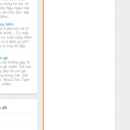
a trong ký túc xá
 viên Nga ngày nào
 về chơi bời, bật
y đêm…
uy hiểm
à tỉ phú hỏi vệ sĩ
a mình: - Có mấy
 cứ suốt ngày bám
có ý định gì nhỉ? -
 sĩ của tôi đấy.
…
n gà
 mà không gáy là
n gà chiên. Gà mà
y gáy là con gà
ang trong sân ,bắt
i. Mua 2 lon Tiger
 , nhắm…
ủ đề