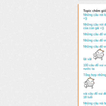
Topic chém gió
Những câu nói k
=))
Những câu nói dố
của con gái =))
Những câu đố vu
Những câu đố vu
Những câu đố vu
lặt vặt
100 câu đố vui 
nước ta
Tổng hợp những
vài câu đố vui 
18 tuổi
Những câu nói b