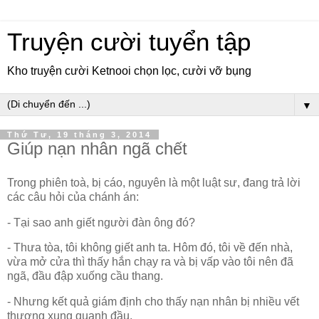
Truyện cười tuyển tập
Kho truyện cười Ketnooi chọn lọc, cười vỡ bụng
▼
Thứ Tư, 19 tháng 3, 2014
Giúp nạn nhân ngã chết
Trong phiên toà, bị cáo, nguyên là một luật sư, đang trả lời
các câu hỏi của chánh án:
- Tại sao anh giết người đàn ông đó?
- Thưa tòa, tôi không giết anh ta. Hôm đó, tôi về đến nhà,
vừa mở cửa thì thấy hắn chạy ra và bị vấp vào tôi nên đã
ngã, đầu đập xuống cầu thang.
- Nhưng kết quả giám định cho thấy nạn nhân bị nhiều vết
thương xung quanh đầu.