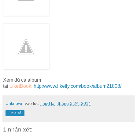
Xem đủ cả album
tại
LiketBook:
http://www.liketly.com/book/album21808/
Unknown
vào lúc
Thứ Hai, tháng 3 24, 2014
Chia sẻ
1 nhận xét: