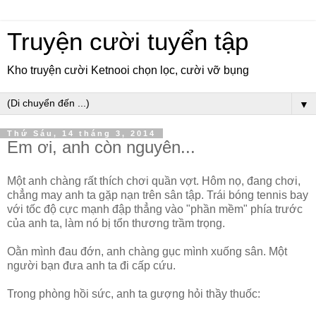
Truyện cười tuyển tập
Kho truyện cười Ketnooi chọn lọc, cười vỡ bụng
▼
Thứ Sáu, 14 tháng 3, 2014
Em ơi, anh còn nguyên...
Một anh chàng rất thích chơi quần vợt. Hôm nọ, đang chơi,
chẳng may anh ta gặp nạn trên sân tập. Trái bóng tennis bay
với tốc độ cực mạnh đập thẳng vào "phần mềm" phía trước
của anh ta, làm nó bị tổn thương trầm trọng.
Oằn mình đau đớn, anh chàng gục mình xuống sân. Một
người bạn đưa anh ta đi cấp cứu.
Trong phòng hồi sức, anh ta gượng hỏi thầy thuốc: