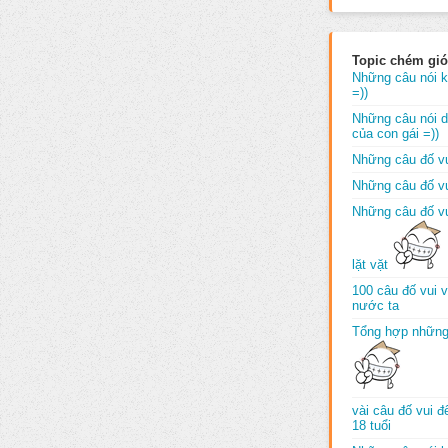
Topic chém gió
Những câu nói k
=))
Những câu nói dố
của con gái =))
Những câu đố vu
Những câu đố vu
Những câu đố vu
lặt vặt
100 câu đố vui 
nước ta
Tổng hợp những
vài câu đố vui 
18 tuổi