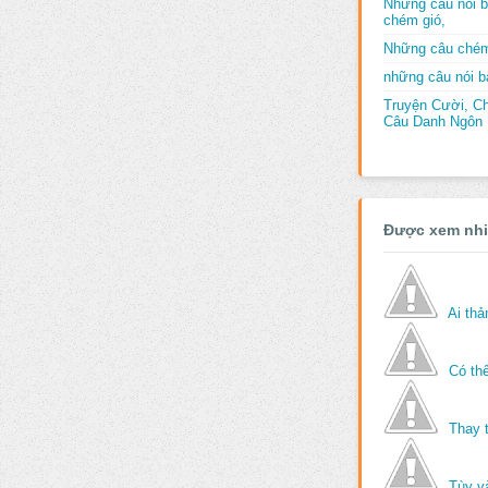
Những câu nói b
chém gió,
Những câu chém
những câu nói bấ
Truyện Cười, C
Câu Danh Ngôn B
Được xem nh
Ai th
Có thể
Thay 
Tùy v