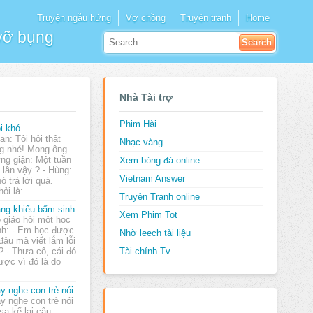
Truyện ngẫu hứng
Vợ chồng
Truyện tranh
Home
 vỡ bụng
Nhà Tài trợ
Phim Hài
i khó
Lan: Tôi hỏi thật
Nhạc vàng
g nhé! Mong ông
ng giận: Một tuần
Xem bóng đá online
 lần vậy ? - Hùng:
Vietnam Answer
ó trả lời quá.
hỏi là:…
Truyên Tranh online
ng khiếu bẩm sinh
Xem Phim Tot
 giáo hỏi một học
nh: - Em học được
Nhờ leech tài liệu
đâu mà viết lắm lỗi
? - Thưa cô, cái đó
Tài chính Tv
ược vì đó là do
y nghe con trẻ nói
y nghe con trẻ nói
sa kể lại câu