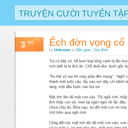
TRUYỆN CƯỜI TUYỂN TẬ
Ếch đờn vọng cổ
2014
3
thá
by
in
Unknown
Dân gian
,
Gia đình
Tui có bầy vịt, hễ bum búp lông cánh là lần lư
mới biết là bị ếch ăn. Chỗ đuôi đìa, dưới gốc b
"Ăn thịt vịt tao thì mày phải đền mạng" - Nghĩ 
thành một lưỡi câu, lấy sáu sợi dây chì bệnh l
ràng, một đầu buộc vào bụi tre.
Mặt trời lên độ một con sào. Tôi ngồi rình, thấy
ếch thấy con vịt, men lại ngửi ngửi rồi lắc đầu,
chưa chịu ăn. Bữa sau, tui đổi một con vịt mái
chổ hôm qua ngồi rình.
Cũng đến lúc mặt trời lên độ một con sào, con 
vịt ta mập ú, nó ngó dáo dác, mặt mày hớn hở,