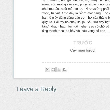
nước súc miệng sào sạo, phun ra cái phèo rồi 
nhai rau ráu, nuốt một cái ực. Như vướng phải 
xong, tui vụt đứng dậy la "ếch" một tiếng. Con
hạ, nó giãy đùng đùng sáu sợi nhợ cây thẳng băn
quạt ra. Hai tay nó quày lia lịa. Sáu sợi dây bậ
tẳng" khác nhau. Tui ngồi nghe. Sao có chổ vô 
ứng thanh theo, ca bậy vài câu vọng cổ chơi...
TRƯỚC
Cây mận biết đi
Leave a Reply