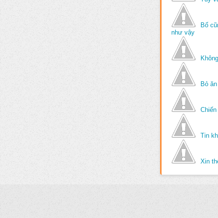
Bố cũ
như vậy
Không
Bỏ ăn
Chiến 
Tin k
Xin t