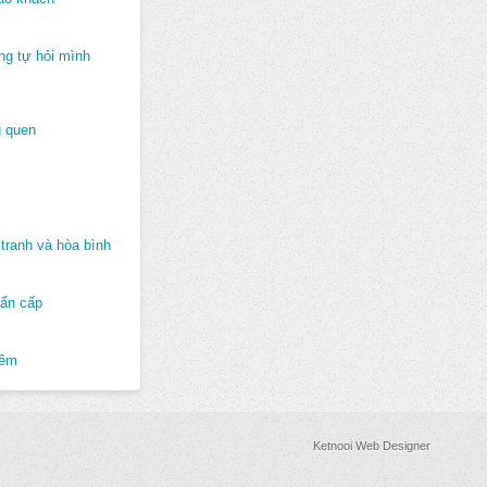
ng tự hỏi mình
 quen
tranh và hòa bình
hẩn cấp
hêm
Ketnooi Web Designer