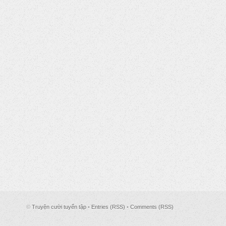
©
Truyện cười tuyển tập
•
Entries (RSS)
•
Comments (RSS)