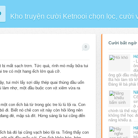
P
Kho truyện cười Ketnooi chọn lọc, cười
Cười bất ngờ
0
Hỏ
- 
ợt bị mất sạch trơn. Tức quá, rình mò mấy bữa tui
ôn
đừ
ụi tre có một hang ếch lớn quá cỡ.
ông gội đầu mấy
Bà hỏi làm tôi kh
vậy, tui mới lấy sợi dây thép quai thùng dầu uốn
Đáng lẽ bà phải 
ại làm nhợ, một đầu buộc con vịt xiêm vừa ra
Nă
Cô
si
 một con ếch bà từ trong góc tre lù lù lội ra. Con
ở 
 bỏ đi. Biết nó chê con vịt này còn hôi lông nên
chính tả thế này
không thể học đ
 đang đẻ, mập sà đít. Hừng sáng là tui cũng đến
năng khiếu ạ. …
Hã
ếch bà đó lại cũng vạch bèo lội ra. Trông thấy con
Hã
Mi
 gật gật đầu mấy cái. Con ếch khỏa bèo, hớp