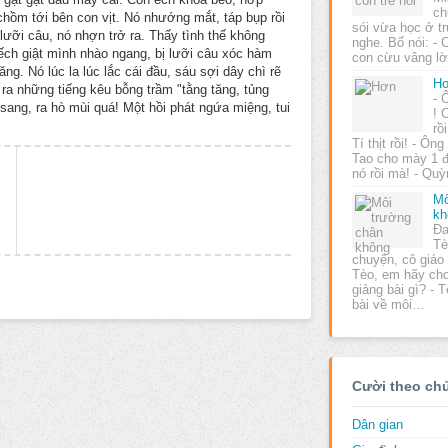
ch
chồm tới bên con vịt. Nó nhướng mắt, táp bụp rồi
sói vừa học ở t
lưỡi câu, nó nhợn trở ra. Thấy tình thế không
nghe. Bố nói: -
 ếch giật mình nhào ngang, bị lưỡi câu xóc hàm
con cừu vâng l
g. Nó lúc la lúc lắc cái đầu, sáu sợi dây chì rẽ
H
t ra những tiếng kêu bỗng trầm "tằng tăng, tủng
- 
sang, ra hò mùi quá! Một hồi phát ngứa miệng, tui
! 
rồ
Tí thịt rồi! - Ôn
Tao cho mày 1 
nó rồi mà! - Qu
Mô
kh
Đa
Tè
chuyện, cô giáo 
Tèo, em hãy cho
giảng bài gì? - 
bài về môi…
Cười theo ch
Dân gian