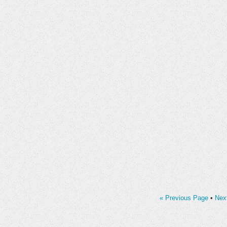
« Previous Page
•
Nex