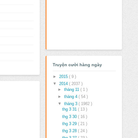
Truyện cười hàng ngày
►
2015
( 9 )
▼
2014
( 2037 )
►
tháng 11
( 1 )
►
tháng 4
( 54 )
▼
tháng 3
( 1982 )
thg 3 31
( 13 )
thg 3 30
( 16 )
thg 3 29
( 21 )
thg 3 28
( 24 )
thg 3 27
( 23 )