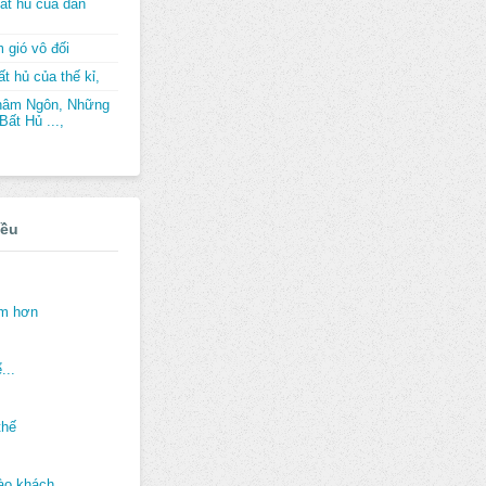
ất hủ của dân
 gió vô đối
t hủ của thế kỉ,
hâm Ngôn, Những
ất Hủ ...,
iều
ảm hơn
...
thế
ào khách