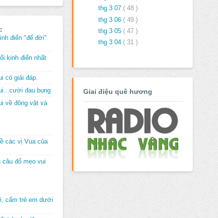
thg 3 07
( 48 )
thg 3 06
( 49 )
:
thg 3 05
( 47 )
inh điển "để đời"
thg 3 04
( 31 )
i kinh điển nhất
i có giải đáp.
i...cười đau bụng
Giai điệu quê hương
i về động vật và
về các vị Vua của
 câu đố mẹo vui
đê, cấm trẻ em dưới