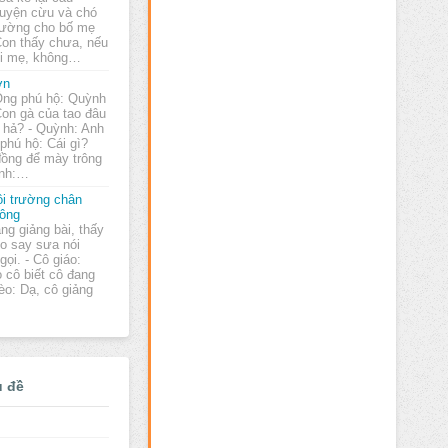
uyện cừu và chó
rường cho bố mẹ
 Con thấy chưa, nếu
ời mẹ, không…
ơn
Ông phú hộ: Quỳnh
Con gà của tao đâu
i hả? - Quỳnh: Anh
g phú hộ: Cái gì?
đồng để mày trông
ỳnh:…
i trường chân
ông
ng giảng bài, thấy
o say sưa nói
gọi. - Cô giáo:
 cô biết cô đang
Tèo: Dạ, cô giảng
ủ đề