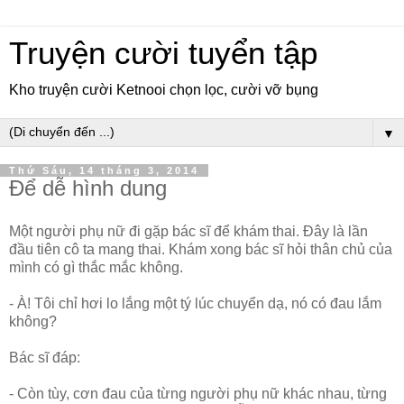
Truyện cười tuyển tập
Kho truyện cười Ketnooi chọn lọc, cười vỡ bụng
▼
Thứ Sáu, 14 tháng 3, 2014
Để dễ hình dung
Một người phụ nữ đi gặp bác sĩ để khám thai. Đây là lần
đầu tiên cô ta mang thai. Khám xong bác sĩ hỏi thân chủ của
mình có gì thắc mắc không.
- À! Tôi chỉ hơi lo lắng một tý lúc chuyển dạ, nó có đau lắm
không?
Bác sĩ đáp:
- Còn tùy, cơn đau của từng người phụ nữ khác nhau, từng