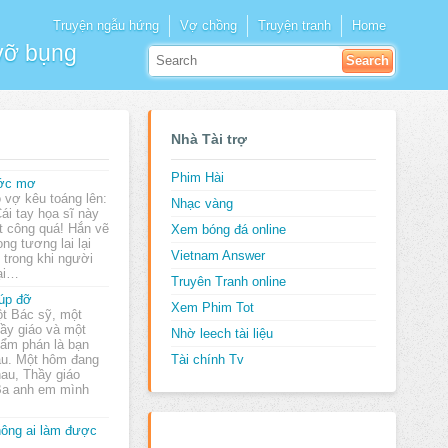
Truyện ngẫu hứng
Vợ chồng
Truyện tranh
Home
 vỡ bụng
Nhà Tài trợ
Phim Hài
ớc mơ
 vợ kêu toáng lên:
Nhạc vàng
Cái tay họa sĩ này
t công quá! Hắn vẽ
Xem bóng đá online
ng tương lai lại
Vietnam Answer
 trong khi người
lại…
Truyên Tranh online
úp đỡ
Xem Phim Tot
t Bác sỹ, một
ầy giáo và một
Nhờ leech tài liệu
ẩm phán là bạn
au. Một hôm đang
Tài chính Tv
hau, Thầy giáo
 Ba anh em mình
ông ai làm được