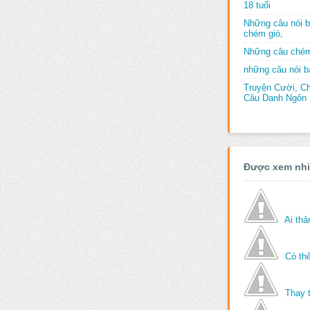
18 tuổi
Những câu nói b
chém gió,
Những câu chém
những câu nói bấ
Truyện Cười, C
Câu Danh Ngôn B
Được xem nh
Ai th
Có thể
Thay 