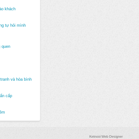
ào khách
ng tự hỏi mình
 quen
tranh và hòa bình
hẩn cấp
hêm
Ketnooi Web Designer