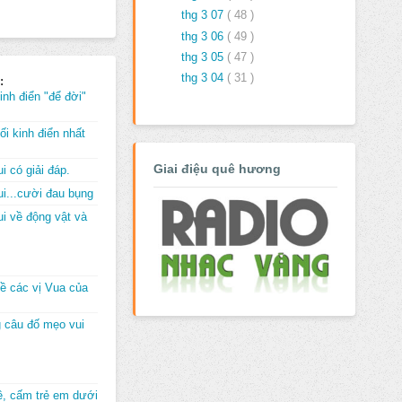
thg 3 07
( 48 )
thg 3 06
( 49 )
thg 3 05
( 47 )
thg 3 04
( 31 )
:
inh điển "để đời"
i kinh điển nhất
Giai điệu quê hương
i có giải đáp.
i...cười đau bụng
i về động vật và
về các vị Vua của
 câu đố mẹo vui
đê, cấm trẻ em dưới