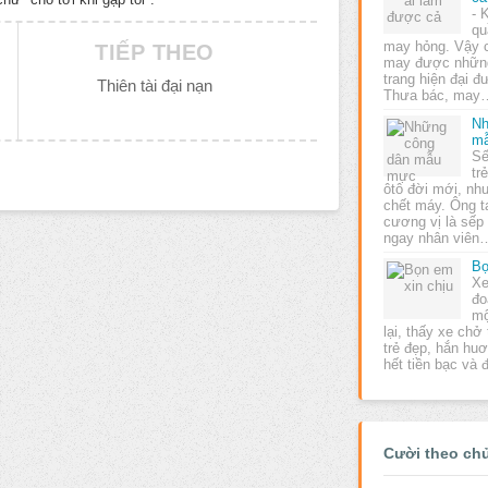
- 
qu
may hỏng. Vậy c
TIẾP THEO
may được những
trang hiện đại 
Thiên tài đại nạn
Thưa bác, may
Nh
m
Sế
tr
ôtô đời mới, nh
chết máy. Ông ta
cương vị là sếp 
ngay nhân viên
Bọ
Xe
đo
mộ
lại, thấy xe chở
trẻ đẹp, hắn huơ
hết tiền bạc và
Cười theo ch