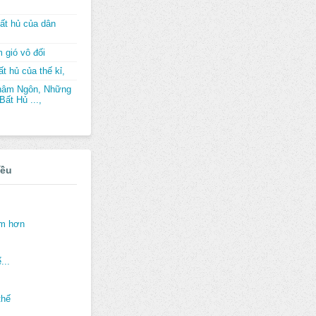
ất hủ của dân
 gió vô đối
t hủ của thế kỉ,
hâm Ngôn, Những
ất Hủ ...,
iều
ảm hơn
...
thế