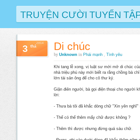
TRUYỆN CƯỜI TUYỂN TẬ
Di chúc
2014
3
thá
by
in
Unknown
Phái mạnh
,
Tình yêu
Khi tang lễ xong, vị luật sư mới mở di chúc củ
nhà triệu phú này mới biết ra rằng chồng bà c
lớn tài sản ông để cho cô thư ký.
Giận điên người, bà gọi điện thoại cho người k
lời:
- Thưa bà tôi đã khắc dòng chữ "Xin yên nghĩ"
- Thế có thể thêm mấy chữ được không ?
- Thêm thì được nhưng đừng quá sáu chữ.
- Được, ghi vào dưới dòng đã khắc thêm năm ch