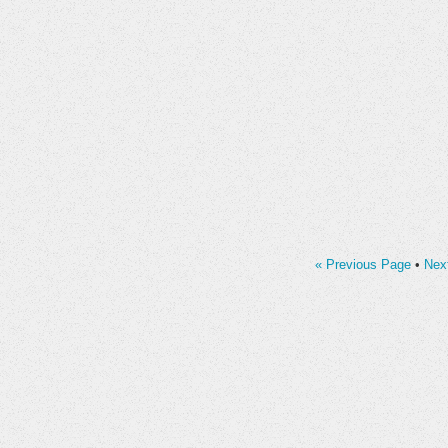
« Previous Page
•
Nex