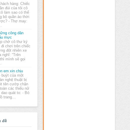
Khách hàng: Chiếc
ần đùi của tôi cô
ô làm sao có thể
 bộ quần áo thời
được? - Thợ may:
…
ững công dân
ẫu mực
p chở cô thư ký
ẻ đi chơi trên chiếc
ưng đột nhiên xe
 nghĩ: “Trên
thì mình sẽ gọi
…
n em xin chịu
 buýt của một
àn nghệ thuật bị
t tên cướp chặn
 toàn các thiếu nữ
 dao quát to: - Bỏ
 đồ trang…
ủ đề