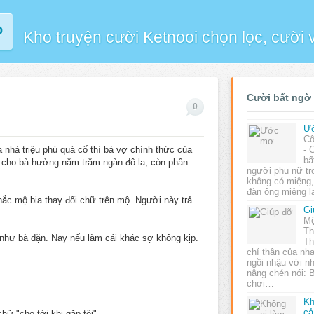
P
Kho truyện cười Ketnooi chọn lọc, cười
Cười bất ngờ
0
Ư
Cô
a nhà triệu phú quá cố thì bà vợ chính thức của
- 
bấ
hỉ cho bà hưởng năm trăm ngàn đô la, còn phần
người phụ nữ tro
không có miệng,
đàn ông miệng 
hắc mộ bia thay đổi chữ trên mộ. Người này trả
Gi
Mộ
Th
 như bà dặn. Nay nếu làm cái khác sợ không kịp.
Th
chí thân của nh
ngồi nhậu với n
nâng chén nói:
chơi…
Kh
cả
ữ "cho tới khi gặp tôi".