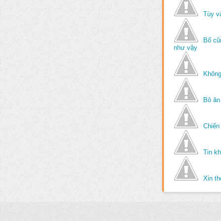
Tùy v
Bố cũ
như vậy
Không
Bỏ ăn
Chiến 
Tin k
Xin t