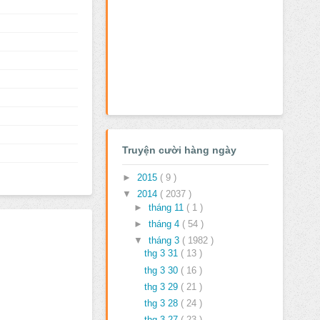
Truyện cười hàng ngày
►
2015
( 9 )
▼
2014
( 2037 )
►
tháng 11
( 1 )
►
tháng 4
( 54 )
▼
tháng 3
( 1982 )
thg 3 31
( 13 )
thg 3 30
( 16 )
thg 3 29
( 21 )
thg 3 28
( 24 )
thg 3 27
( 23 )