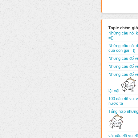
Topic chém gió
Những câu nói k
=))
Những câu nói dố
của con gái =))
Những câu đố vu
Những câu đố vu
Những câu đố vu
lặt vặt
100 câu đố vui 
nước ta
Tổng hợp những
vài câu đố vui 