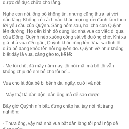
được dê đực chửa cho làng.
Nghe con nói, ông bố không tin, nhưng cũng thưa lại với
dân làng. Không có cách nào khác mọi người đành làm theo
lời yêu cầu của Quỳnh. Sáng hôm sau, hai cha con Quỳnh
lên đường. Họ đến kinh đô đúng lúc nhà vua có việc đi qua
cửa Đông. Quỳnh nép xuống cống sát vệ đường chờ. Khi xa
giá nhà vua đến gần, Quỳnh khóc rống lên. Vua sai lính lôi
đứa bé đang khóc lên hỏi nguyên do. Quỳnh vờ như không
biết đãy là vua, càng gào to, kể lể:
- Mẹ tôi chết đã mấy năm nay, tôi nói mãi mà bố tôi vẫn
không chịu đẻ em bé cho tôi bế...
Vua cho là đùa bé bị bệnh dại ngây, cười và nói:
- Mày thật là đần độn, đàn ông mà đẻ sao được!
Bãy giờ Quỳnh nín bặt, đứng chắp hai tay nói rất trang
nghiêm:
- Thưa ông, vậy mà nhà vua bắt dân làng tôi phải nộp dê