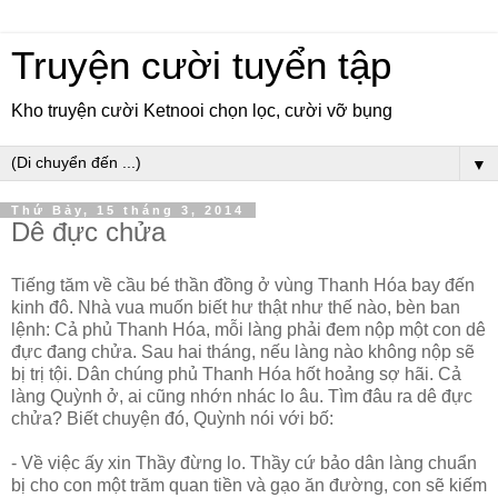
Truyện cười tuyển tập
Kho truyện cười Ketnooi chọn lọc, cười vỡ bụng
▼
Thứ Bảy, 15 tháng 3, 2014
Dê đực chửa
Tiếng tăm về cầu bé thần đồng ở vùng Thanh Hóa bay đến
kinh đô. Nhà vua muốn biết hư thật như thế nào, bèn ban
lệnh: Cả phủ Thanh Hóa, mỗi làng phải đem nộp một con dê
đực đang chửa. Sau hai tháng, nếu làng nào không nộp sẽ
bị trị tội. Dân chúng phủ Thanh Hóa hốt hoảng sợ hãi. Cả
làng Quỳnh ở, ai cũng nhớn nhác lo âu. Tìm đâu ra dê đực
chửa? Biết chuyện đó, Quỳnh nói với bố:
- Về việc ấy xin Thầy đừng lo. Thầy cứ bảo dân làng chuẩn
bị cho con một trăm quan tiền và gạo ăn đường, con sẽ kiếm