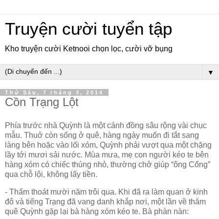
Truyện cười tuyển tập
Kho truyện cười Ketnooi chọn lọc, cười vỡ bụng
▼
Thứ Sáu, 7 tháng 3, 2014
Cồn Trạng Lột
Phía trước nhà Quỳnh là một cánh đồng sâu rộng vài chục
mẫu. Thuở còn sống ở quê, hàng ngày muốn đi tắt sang
làng bên hoặc vào lối xóm, Quỳnh phải vượt qua một chặng
lầy tới mươi sải nước. Mùa mưa, mẹ con người kéo te bên
hàng xóm có chiếc thúng nhỏ, thường chở giúp “ông Cống”
qua chỗ lội, không lấy tiền.
- Thấm thoát mười năm trôi qua. Khi đã ra làm quan ở kinh
đô và tiếng Trạng đã vang danh khắp nơi, một lần về thăm
quê Quỳnh gặp lại bà hàng xóm kéo te. Bà phàn nàn: