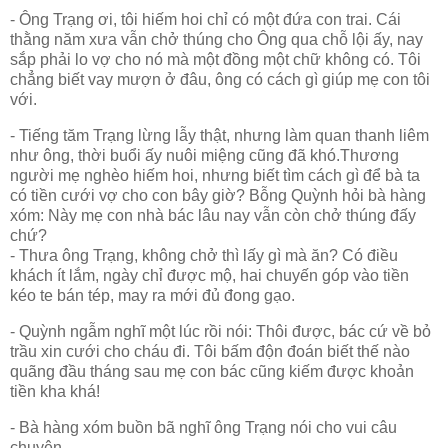
- Ông Trạng ơi, tôi hiếm hoi chỉ có một đứa con trai. Cái
thằng năm xưa vẫn chở thúng cho Ông qua chỗ lội ấy, nay
sắp phải lo vợ cho nó mà một đồng một chữ không có. Tôi
chẳng biết vay mượn ở đâu, ông có cách gì giúp mẹ con tôi
với.
- Tiếng tăm Trạng lừng lẫy thật, nhưng làm quan thanh liêm
như ông, thời buổi ấy nuôi miệng cũng đã khó.Thương
người mẹ nghèo hiếm hoi, nhưng biết tìm cách gì để bà ta
có tiền cưới vợ cho con bây giờ? Bỗng Quỳnh hỏi bà hàng
xóm: Này mẹ con nhà bác lâu nay vẫn còn chở thúng đấy
chứ?
- Thưa ông Trạng, không chở thì lấy gì mà ăn? Có điều
khách ít lắm, ngày chỉ được mộ, hai chuyến góp vào tiền
kéo te bán tép, may ra mới đủ đong gạo.
- Quỳnh ngẫm nghĩ một lúc rồi nói: Thôi được, bác cứ về bỏ
trầu xin cưới cho cháu đi. Tôi bấm độn đoán biết thế nào
quãng đầu tháng sau mẹ con bác cũng kiếm được khoản
tiền kha khá!
- Bà hàng xóm buồn bã nghĩ ông Trạng nói cho vui câu
chuyện.