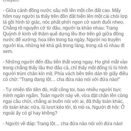
- Giữa cánh đồng nước sâu nổi lên một cồn đất cao. Mấy
hôm nay người ta thấy trên đồn đất hiện lên một cái chòi lợp
lá gồi hình tứ giác, nóc phất phới ngọn cờ xanh đuôi nheo.
Chẳng rõ nguyên cớ từ đâu, người ta kháo nhau: Trạng
Quỳnh ở kinh về thăm quê dựng lều thơ trên gò giữa đồng
nước để xướng, họa liền trong ba ngày. Người nọ truyền
người kia, những kẻ khá giả trong làng, trong xã rủ nhau đi
xem.
- Những người đến đầu tiên thất vọng ngay. Họ ghé mắt vào
trong chẳng thấy lầu thơ đâu cả, chỉ thấy một đống lù lù hình
người trùm chăn kín mít. Phía vách bên trên dán tờ giấy điều
có chữ: “Trạng đang lột… cha đứa nào nói với đứa nào!”
- Tự nhiên tốn tiền đò, mất công toi, bao nhiêu người bực
mình ngán ngẩm. Toán người này về, vừa đặt chân lên cũng
ngại câu chửi, chẳng ai buồn nói với ai, đã thấy toán khác,
rồi toán khác nữa, lũ lượt kéo tới, tò mò ra. Người đi hỏi: Ở
ngoài ấy có gì hay không?
- Người về đáp: Trạng lột… cha đứa nào nói với đứa nào!