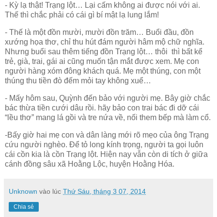
- Kỳ lạ thật! Trạng lột… Lại cấm không ai được nói với ai.
Thế thì chắc phải có cái gì bí mật lạ lung lắm!
- Thế là một đồn mười, mười đồn trăm… Buổi đầu, đồn
xướng họa thơ, chỉ thu hút đám người hâm mộ chữ nghĩa.
Nhưng buổi sau thêm tiếng đồn Trạng lột… thôi thì bất kể
trẻ, già, trai, gái ai cũng muốn tận mắt được xem. Mẹ con
người hàng xóm đông khách quá. Mẹ một thúng, con một
thúng thu tiền đò đếm mỏi tay không xuể…
- Mấy hôm sau, Quỳnh đến bảo với người mẹ. Bây giờ chắc
bác thừa tiền cưới dâu rồi. hãy bảo con trai bác đi dỡ cái
“lều thơ” mang lá gồi và tre nứa về, nối them bếp mà làm cổ.
-Bấy giờ hai mẹ con và dân làng mới rõ mẹo của ông Trạng
cứu người nghèo. Để tỏ long kính trọng, người ta gọi luôn
cái cồn kia là cồn Trạng lột. Hiện nay vẫn còn di tích ở giữa
cánh đồng sâu xã Hoằng Lộc, huyện Hoằng Hóa.
Unknown
vào lúc
Thứ Sáu, tháng 3 07, 2014
Chia sẻ