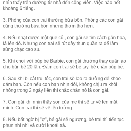
nhìn thấy trên đường từ nhà đến công viên. Việc nào hết
khoảng 6 tiếng.
3. Phòng của con trai thường bừa bộn. Phòng các con gái
cũng thường bừa bộn nhưng thơm tho hơn.
4. Nếu nhặt được một que củi, con gái sẽ tìm cách gắn hoa,
lá lên đó. Nhưng con trai sẽ rút dây thun quần ra để làm
súng chạc cao su.
5. Khi chơi với búp bê Barbie, con gái thường thay quần áo
cho bún bê 20 lần. Đám con trai sẽ bẻ tay, bẻ chân búp bê.
6. Sau khi bi cắt trụi tóc, con trai sẽ lao ra đường đế khoe
đám bạn. Còn nếu con bạn nhịn đói, không chịu ra khỏi
nhòng trong 2 ngày liền thì chắc chắn nó là con gái.
7. Con gái khi nhìn thấy son của mẹ thì sẽ tự vẽ lên mặt
mình. Con trai thì sẽ vẽ lên tường.
8. Nếu bất ngờ bị "ợ", bé gái sẽ ngượng, bé trai thì tiến tục
phun nhì nhì và cười khoái trá.