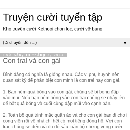
Truyện cười tuyển tập
Kho truyện cười Ketnooi chọn lọc, cười vỡ bụng
▼
Thứ Sáu, 14 tháng 3, 2014
Con trai và con gái
Bình đẳng có nghĩa là giống nhau. Các vị phụ huynh nên
quan sát kỹ để phân biệt con mình là con trai hay con gái.
1. Bạn ném quả bóng vào con gái, chúng sẽ bị bóng đập
vào mũi. Nếu bạn ném bóng vào con trai chúng sẽ nhảy lên
để bắt quả bóng và cuối cùng đập mũi vào cạnh bàn.
2. Toàn bộ quá trình mặc quần áo và cho con gái bạn đi chơi
công viên rồi về nhà chỉ hết có một tiếng đồng hồ. Với con
trai, chúng sẽ đếm và đo độ sâu toàn bộ những vũng nước