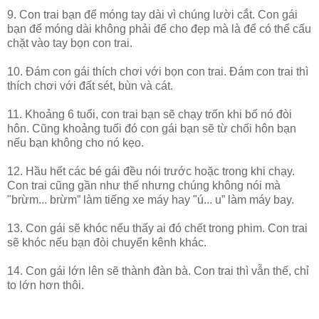
9. Con trai bạn để móng tay dài vì chúng lười cắt. Con gái
bạn để móng dài không phải để cho đẹp mà là để có thể cấu
chặt vào tay bọn con trai.
10. Đám con gái thích chơi với bọn con trai. Đám con trai thì
thích chơi với đất sét, bùn và cát.
11. Khoảng 6 tuổi, con trai bạn sẽ chạy trốn khi bố nó đòi
hôn. Cũng khoảng tuổi đó con gái bạn sẽ từ chối hôn bạn
nếu bạn không cho nó kẹo.
12. Hầu hết các bé gái đều nói trước hoặc trong khi chạy.
Con trai cũng gần như thế nhưng chúng không nói mà
"brừm... brừm” làm tiếng xe máy hay "ú... u” làm máy bay.
13. Con gái sẽ khóc nếu thấy ai đó chết trong phim. Con trai
sẽ khóc nếu bạn đòi chuyển kênh khác.
14. Con gái lớn lên sẽ thành đàn bà. Con trai thì vẫn thế, chỉ
to lớn hơn thôi.