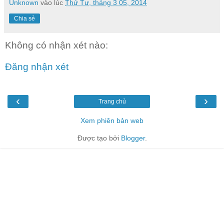
Unknown
vào lúc
Thứ Tư, tháng 3 05, 2014
Chia sẻ
Không có nhận xét nào:
Đăng nhận xét
‹
›
Trang chủ
Xem phiên bản web
Được tạo bởi
Blogger
.