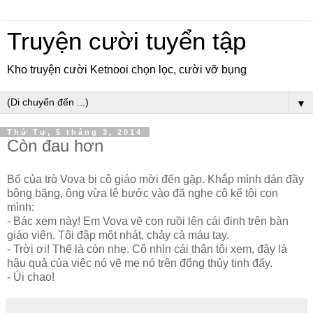
Truyện cười tuyển tập
Kho truyện cười Ketnooi chọn lọc, cười vỡ bụng
▼
Thứ Tư, 5 tháng 3, 2014
Còn đau hơn
Bố của trò Vova bị cô giáo mời đến gặp. Khắp mình dán đầy
bông băng, ông vừa lê bước vào đã nghe cô kể tội con
mình:
- Bác xem này! Em Vova vẽ con ruồi lên cái đinh trên bàn
giáo viên. Tôi đập một nhát, chảy cả máu tay.
- Trời ơi! Thế là còn nhẹ. Cô nhìn cái thân tôi xem, đây là
hậu quả của việc nó vẽ mẹ nó trên đống thủy tinh đấy.
- Úi chao!