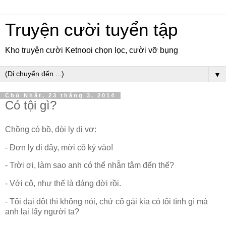
Truyện cười tuyển tập
Kho truyện cười Ketnooi chọn lọc, cười vỡ bụng
▼
Chủ Nhật, 23 tháng 3, 2014
Có tội gì?
Chồng có bồ, đòi ly dị vợ:
- Đơn ly dị đây, mời cô ký vào!
- Trời ơi, làm sao anh có thể nhẫn tâm đến thế?
- Với cô, như thế là đáng đời rồi.
- Tôi dại dột thì không nói, chứ cô gái kia có tội tình gì mà
anh lại lấy người ta?