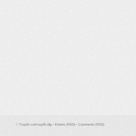
©
Truyện cười tuyển tập
•
Entries (RSS)
•
Comments (RSS)