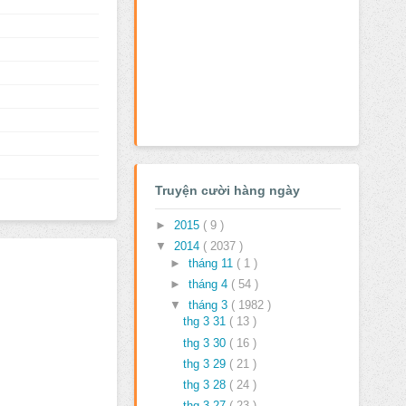
Truyện cười hàng ngày
►
2015
( 9 )
▼
2014
( 2037 )
►
tháng 11
( 1 )
►
tháng 4
( 54 )
▼
tháng 3
( 1982 )
thg 3 31
( 13 )
thg 3 30
( 16 )
thg 3 29
( 21 )
thg 3 28
( 24 )
thg 3 27
( 23 )