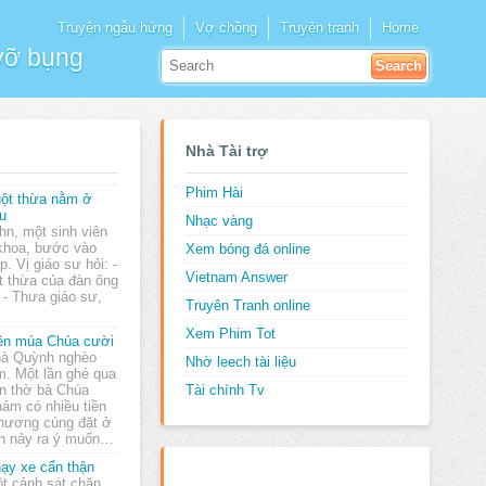
Truyện ngẫu hứng
Vợ chồng
Truyện tranh
Home
 vỡ bụng
Nhà Tài trợ
Phim Hài
ột thừa nằm ở
u
Nhạc vàng
hn, một sinh viên
khoa, bước vào
Xem bóng đá online
p. Vị giáo sư hỏi: -
Vietnam Answer
ột thừa của đàn ông
- Thưa giáo sư,
Truyên Tranh online
Xem Phim Tot
ền múa Chúa cười
à Quỳnh nghèo
Nhờ leech tài liệu
m. Một lần ghé qua
n thờ bà Chúa
Tài chính Tv
hám có nhiều tiền
phương cúng đặt ở
h nảy ra ý muốn…
ạy xe cẩn thận
t cảnh sát chặn