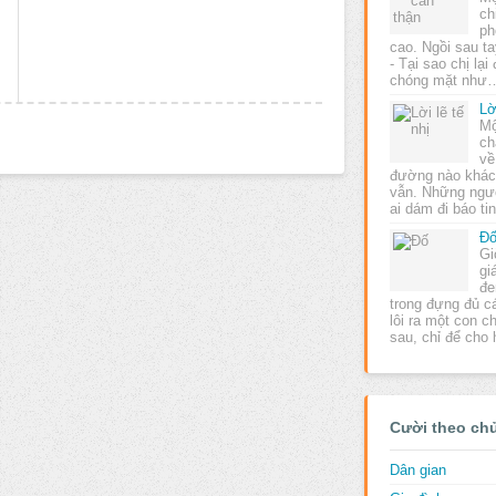
ch
ph
cao. Ngồi sau tay
- Tại sao chị lại
chóng mặt như
Lờ
Mộ
ch
về
đường nào khác 
vẫn. Những ngư
ai dám đi báo ti
Đ
Gi
gi
đe
trong đựng đủ c
lôi ra một con c
sau, chỉ để cho
Cười theo ch
Dân gian