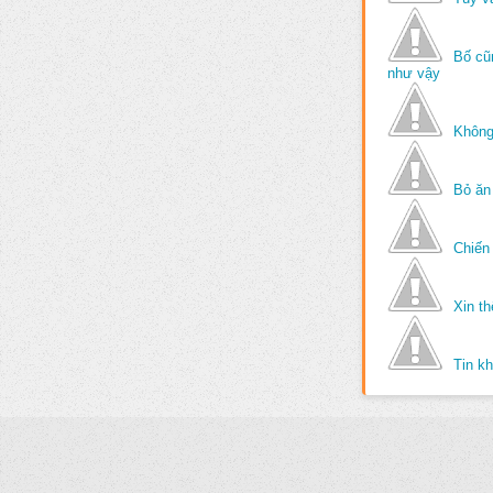
Bố cũ
như vậy
Không
Bỏ ăn
Chiến 
Xin t
Tin k