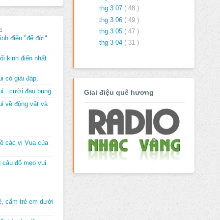
thg 3 07
( 48 )
thg 3 06
( 49 )
:
thg 3 05
( 47 )
inh điển "để đời"
thg 3 04
( 31 )
i kinh điển nhất
i có giải đáp.
i...cười đau bụng
Giai điệu quê hương
i về động vật và
về các vị Vua của
 câu đố mẹo vui
đê, cấm trẻ em dưới