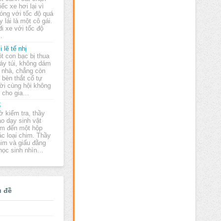
iếc xe hơi lại vì
óng với tốc độ quá
 lái là một cô gái.
 đi xe với tốc độ
…
i lẽ tế nhị
t con bạc bị thua
áy túi, không dám
 nhà, chẳng còn
bèn thắt cổ tự
ời cùng hội không
n cho gia…
ố
ờ kiểm tra, thầy
áo dạy sinh vật
m đến một hộp
ác loại chim. Thầy
him và giấu đằng
 học sinh nhìn…
ủ đề