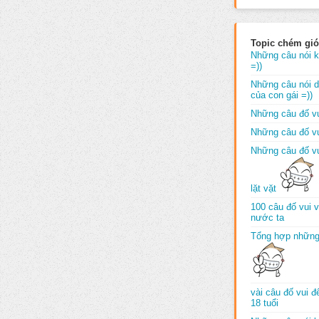
Topic chém gió
Những câu nói k
=))
Những câu nói dố
của con gái =))
Những câu đố vu
Những câu đố vu
Những câu đố vu
lặt vặt
100 câu đố vui 
nước ta
Tổng hợp những
vài câu đố vui 
18 tuổi