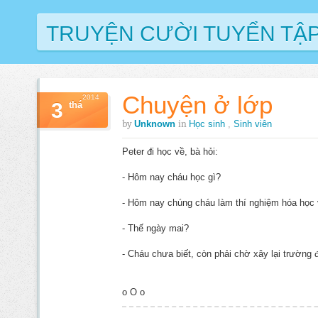
TRUYỆN CƯỜI TUYỂN TẬ
Chuyện ở lớp
2014
3
thá
by
in
Unknown
Học sinh
,
Sinh viên
Peter đi học về, bà hỏi:
- Hôm nay cháu học gì?
- Hôm nay chúng cháu làm thí nghiệm hóa học 
- Thế ngày mai?
- Cháu chưa biết, còn phải chờ xây lại trường 
o O o