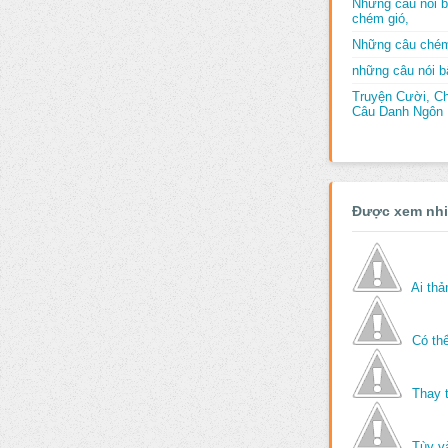
Những câu nói b
chém gió,
Những câu chém
những câu nói bấ
Truyện Cười, C
Câu Danh Ngôn B
Được xem nh
Ai th
Có thể
Thay 
Tùy v