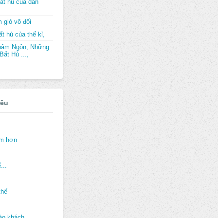
ất hủ của dân
 gió vô đối
t hủ của thế kỉ,
hâm Ngôn, Những
ất Hủ ...,
iều
ảm hơn
...
thế
ào khách