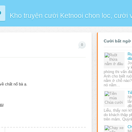
P
Kho truyện cười Ketnooi chọn lọc, cười
Cười bất ngờ
0
Ru
đâ
Jo
y 
phòng thi vấn đá
Anh cho biết ru
nằm ở chỗ nào? 
về chất nổ bà ạ.
nó nằm…
Ti
Nh
lắ
đã!
đề
Liễu, thấy nơi k
do khách thập 
trên mâm, Quỳn
Ch
Mộ