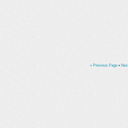
« Previous Page
•
Nex