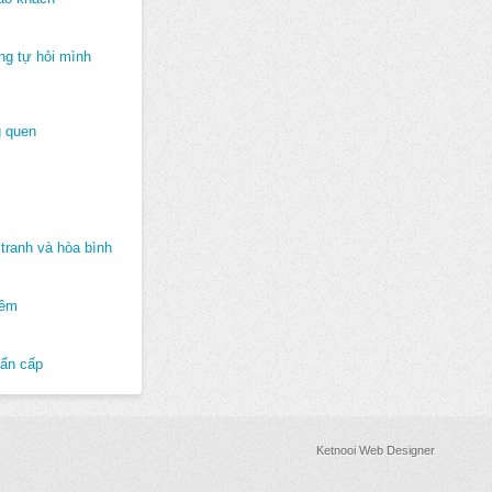
ng tự hỏi mình
 quen
tranh và hòa bình
hêm
hẩn cấp
Ketnooi Web Designer