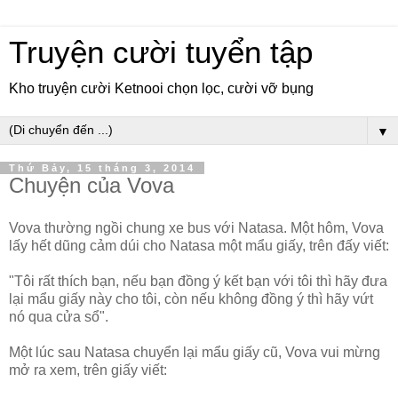
Truyện cười tuyển tập
Kho truyện cười Ketnooi chọn lọc, cười vỡ bụng
▼
Thứ Bảy, 15 tháng 3, 2014
Chuyện của Vova
Vova thường ngồi chung xe bus với Natasa. Một hôm, Vova
lấy hết dũng cảm dúi cho Natasa một mẩu giấy, trên đấy viết:
"Tôi rất thích bạn, nếu bạn đồng ý kết bạn với tôi thì hãy đưa
lại mẩu giấy này cho tôi, còn nếu không đồng ý thì hãy vứt
nó qua cửa sổ".
Một lúc sau Natasa chuyển lại mẩu giấy cũ, Vova vui mừng
mở ra xem, trên giấy viết: