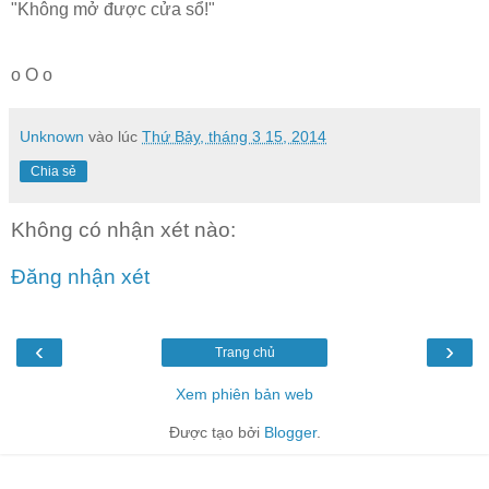
"Không mở được cửa sổ!"
o O o
Unknown
vào lúc
Thứ Bảy, tháng 3 15, 2014
Chia sẻ
Không có nhận xét nào:
Đăng nhận xét
‹
›
Trang chủ
Xem phiên bản web
Được tạo bởi
Blogger
.