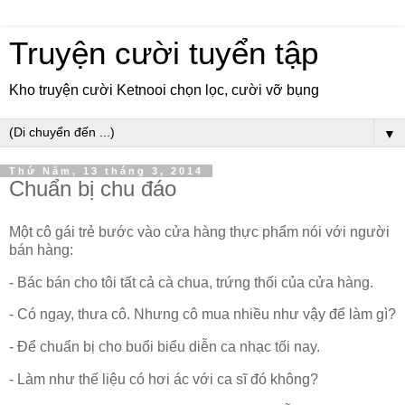
Truyện cười tuyển tập
Kho truyện cười Ketnooi chọn lọc, cười vỡ bụng
▼
Thứ Năm, 13 tháng 3, 2014
Chuẩn bị chu đáo
Một cô gái trẻ bước vào cửa hàng thực phẩm nói với người
bán hàng:
- Bác bán cho tôi tất cả cà chua, trứng thối của cửa hàng.
- Có ngay, thưa cô. Nhưng cô mua nhiều như vậy để làm gì?
- Để chuẩn bị cho buổi biểu diễn ca nhạc tối nay.
- Làm như thế liệu có hơi ác với ca sĩ đó không?