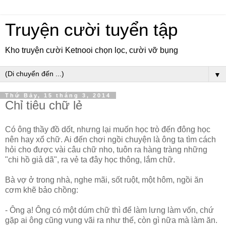
Truyện cười tuyển tập
Kho truyện cười Ketnooi chọn lọc, cười vỡ bụng
▼
Thứ Bảy, 15 tháng 3, 2014
Chỉ tiêu chữ lẻ
Có ông thầy đồ dốt, nhưng lại muốn học trò đến đông học
nên hay xổ chữ. Ai đến chơi ngồi chuyện là ông ta tìm cách
hỏi cho được vài câu chữ nho, tuôn ra hàng tràng những
"chi hồ giả dã", ra vẻ ta đây học thông, lắm chữ.
Bà vợ ở trong nhà, nghe mãi, sốt ruột, một hôm, ngồi ăn
cơm khẽ bảo chồng:
- Ông ạ! Ông có một dúm chữ thì để làm lưng làm vốn, chứ
gặp ai ông cũng vung vãi ra như thế, còn gì nữa mà làm ăn.