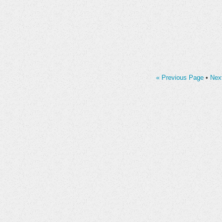
« Previous Page
•
Nex