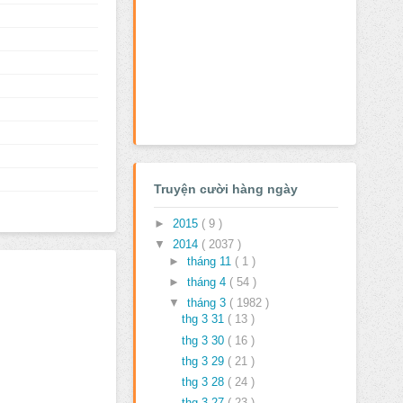
Truyện cười hàng ngày
►
2015
( 9 )
▼
2014
( 2037 )
►
tháng 11
( 1 )
►
tháng 4
( 54 )
▼
tháng 3
( 1982 )
thg 3 31
( 13 )
thg 3 30
( 16 )
thg 3 29
( 21 )
thg 3 28
( 24 )
thg 3 27
( 23 )