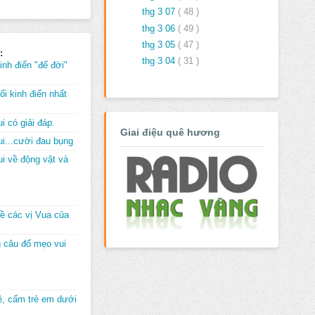
thg 3 07
( 48 )
thg 3 06
( 49 )
thg 3 05
( 47 )
:
thg 3 04
( 31 )
inh điển "để đời"
i kinh điển nhất
i có giải đáp.
Giai điệu quê hương
i...cười đau bụng
i về động vật và
về các vị Vua của
 câu đố mẹo vui
đê, cấm trẻ em dưới