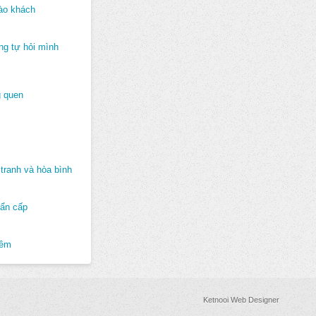
ào khách
ng tự hỏi mình
 quen
tranh và hòa bình
hẩn cấp
hêm
Ketnooi Web Designer