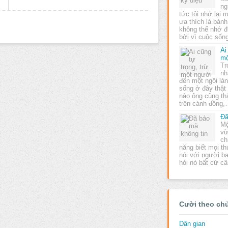
ng
tức tôi nhớ lại
ưa thích là bánh
không thể nhớ 
bởi vì cuộc số
Ai
mộ
Tr
nh
đến một ngôi là
sống ở đây thật
nào ông cũng t
trên cánh đồng
Đã
Mộ
vừ
ch
năng biết mọi th
nói với người b
hỏi nó bất cứ c
Cười theo ch
Dân gian