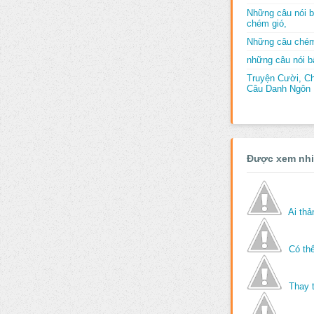
Những câu nói b
chém gió,
Những câu chém
những câu nói bấ
Truyện Cười, C
Câu Danh Ngôn B
Được xem nh
Ai th
Có thể
Thay 