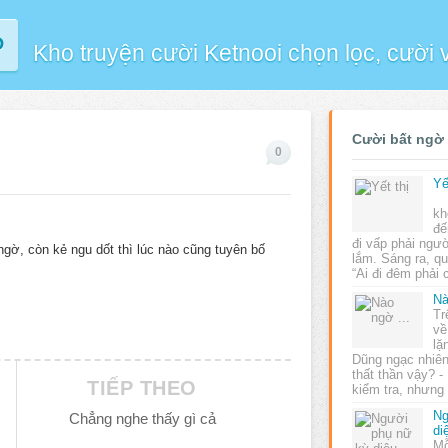
P
Kho truyện cười Ketnooi chọn lọc, cười
Cười bất ngờ
0
Yế
N
kh
đế
đi vấp phải ngườ
ngờ, còn kẻ ngu dốt thì lúc nào cũng tuyên bố
lắm. Sáng ra, qu
“Ai đi đêm phả
Nà
Tr
về
lặ
Dũng ngạc nhiên
thất thần vậy? 
TIẾP THEO
kiểm tra, nhưng
Ng
Chẳng nghe thấy gì cả
di
Mỗ