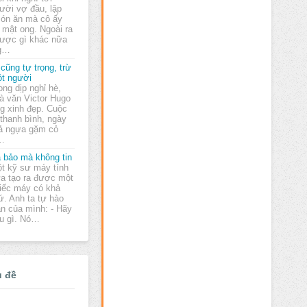
ười vợ đầu, lập
 món ăn mà cô ấy
 mật ong. Ngoài ra
được gì khác nữa
ng…
 cũng tự trọng, trừ
t người
ong dịp nghỉ hè,
à văn Victor Hugo
ng xinh đẹp. Cuộc
 thanh bình, ngày
hả ngựa gặm cỏ
,…
 bảo mà không tin
t kỹ sư máy tính
a tạo ra được một
iếc máy có khả
ứ. Anh ta tự hào
ạn của mình: - Hãy
âu gì. Nó…
ủ đề