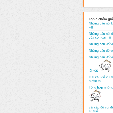
Topic chém gió
Những câu nói k
=))
Những câu nói dố
của con gái =))
Những câu đố vu
Những câu đố vu
Những câu đố vu
lặt vặt
100 câu đố vui 
nước ta
Tổng hợp những
vài câu đố vui 
18 tuổi