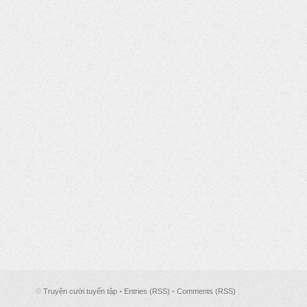
©
Truyện cười tuyển tập
•
Entries (RSS)
•
Comments (RSS)