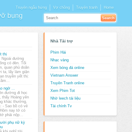
Truyện ngẫu hứng
Vợ chồng
Truyện tranh
Home
 vỡ bụng
Nhà Tài trợ
Phim Hài
t thị
goài đường
Nhạc vàng
ông có đèn. Tối
n, quan phủ doãn
Xem bóng đá online
i ta, lấy làm giận
Vietnam Answer
an truyền yết thị:
i cầm…
Truyên Tranh online
o ngờ ...
Xem Phim Tot
ên đường đi học
, thấy Hoàng yên
Nhờ leech tài liệu
ng khác thường,
: - Sao bồ có vẻ
Tài chính Tv
- Hôm nay tớ có
 tớ phải nộp…
ười phụ nữ kỳ
ệu
i khi nghĩ tới