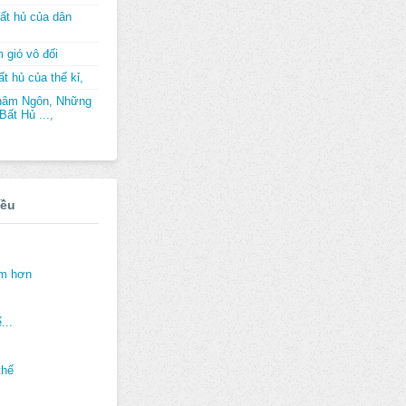
ất hủ của dân
 gió vô đối
t hủ của thế kỉ,
hâm Ngôn, Những
ất Hủ ...,
iều
ảm hơn
...
thế