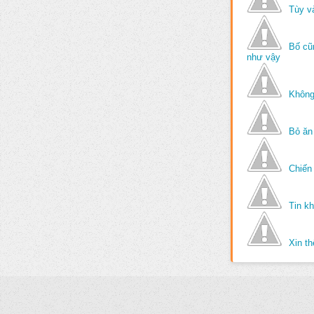
Tùy v
Bố cũ
như vậy
Không
Bỏ ăn
Chiến 
Tin k
Xin t