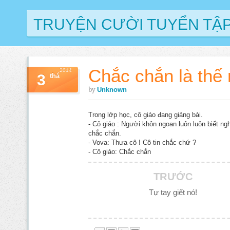
TRUYỆN CƯỜI TUYỂN TẬ
Chắc chắn là thế r
2014
3
thá
by
Unknown
Trong lớp học, cô giáo đang giảng bài.
- Cô giáo : Người khôn ngoan luôn luôn biết ng
chắc chắn.
- Vova: Thưa cô ! Cô tin chắc chứ ?
- Cô giáo: Chắc chắn
TRƯỚC
Tự tay giết nó!