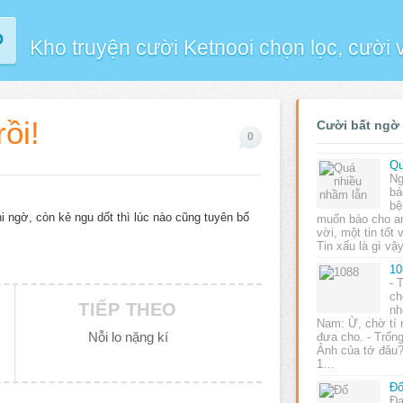
P
Kho truyện cười Ketnooi chọn lọc, cười
ồi!
Cười bất ngờ
0
Qu
Ng
bá
bệ
hi ngờ, còn kẻ ngu dốt thì lúc nào cũng tuyên bố
muốn báo cho an
vời, một tin tốt 
Tin xấu là gì vậ
10
- 
ch
TIẾP THEO
nh
Nam: Ừ, chờ tí 
Nỗi lo nặng kí
đưa cho. - Trống
Ảnh của tớ đâu?
1…
Đ
Đa