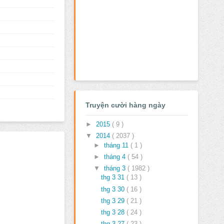
Truyện cười hàng ngày
►
2015
( 9 )
▼
2014
( 2037 )
►
tháng 11
( 1 )
►
tháng 4
( 54 )
▼
tháng 3
( 1982 )
thg 3 31
( 13 )
thg 3 30
( 16 )
thg 3 29
( 21 )
thg 3 28
( 24 )
thg 3 27
( 23 )