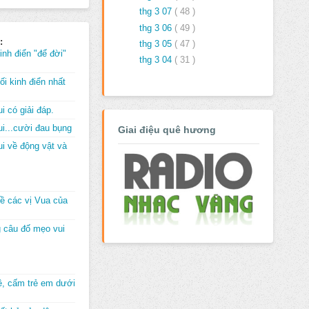
thg 3 07
( 48 )
thg 3 06
( 49 )
:
thg 3 05
( 47 )
inh điển "để đời"
thg 3 04
( 31 )
i kinh điển nhất
i có giải đáp.
i...cười đau bụng
Giai điệu quê hương
i về động vật và
về các vị Vua của
 câu đố mẹo vui
đê, cấm trẻ em dưới