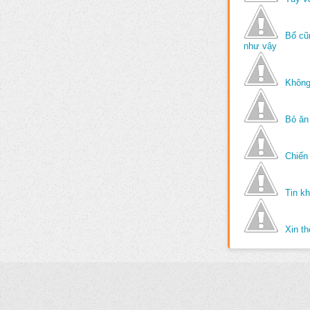
Bố cũ
như vậy
Không
Bỏ ăn
Chiến 
Tin k
Xin t