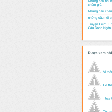
Những câu nói b
chém gió,
Những câu chém
những câu nói bấ
Truyện Cười, C
Câu Danh Ngôn B
Được xem nh
Ai th
Có thể
Thay 
Tùy v