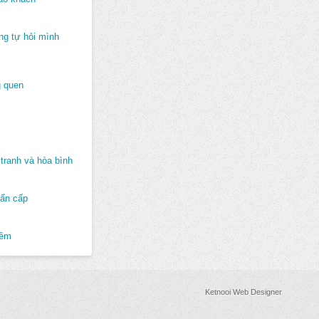
ng tự hỏi mình
 quen
tranh và hòa bình
hẩn cấp
hêm
Ketnooi Web Designer