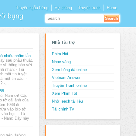
Truyện ngẫu hứng
Vợ chồng
Truyện tranh
Home
 vỡ bụng
Nhà Tài trợ
Phim Hài
á nhiều nhầm lẫn
ay sau phẫu thuật,
Nhạc vàng
c sĩ thông báo với
nh nhân: - Tôi
Xem bóng đá online
h một tin tuyệt
Vietnam Answer
và một tin xấu. -
y? -…
Truyên Tranh online
88
Xem Phim Tot
Tú: Nam ơi! Cậu
o tớ cái ảnh của
Nhờ leech tài liệu
óm 1088 đi. -
nữa vào lớp tớ
Tài chính Tv
 vào học. - Tú:
 - Nam: Đây này !
ố
ng trên đường,