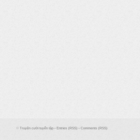
©
Truyện cười tuyển tập
•
Entries (RSS)
•
Comments (RSS)