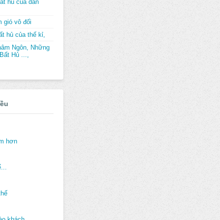
ất hủ của dân
 gió vô đối
t hủ của thế kỉ,
hâm Ngôn, Những
ất Hủ ...,
iều
ảm hơn
...
thế
ào khách