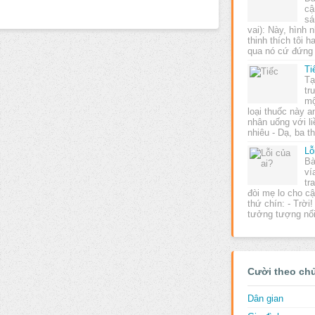
cậ
sá
vai): Này, hình 
thinh thích tôi 
qua nó cứ đứng
Ti
Tạ
tr
mộ
loại thuốc này 
nhân uống với l
nhiêu - Dạ, ba t
Lỗ
Bà
ví
tr
đòi mẹ lo cho cậ
thứ chín: - Trời
tưởng tượng nổi
Cười theo ch
Dân gian