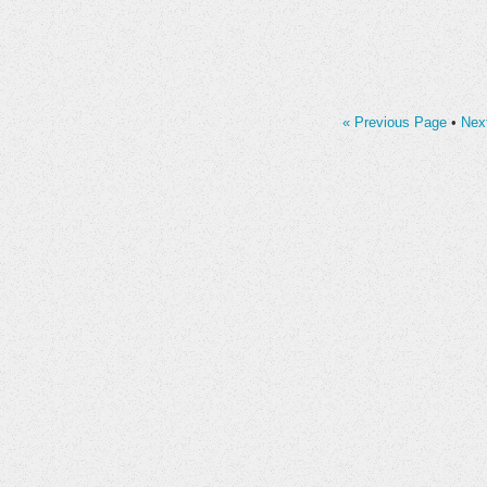
« Previous Page
•
Nex