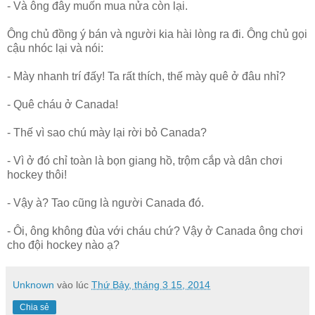
- Và ông đây muốn mua nửa còn lại.
Ông chủ đồng ý bán và người kia hài lòng ra đi. Ông chủ gọi
cậu nhóc lại và nói:
- Mày nhanh trí đấy! Ta rất thích, thế mày quê ở đâu nhỉ?
- Quê cháu ở Canada!
- Thế vì sao chú mày lại rời bỏ Canada?
- Vì ở đó chỉ toàn là bọn giang hồ, trộm cắp và dân chơi
hockey thôi!
- Vậy à? Tao cũng là người Canada đó.
- Ôi, ông không đùa với cháu chứ? Vậy ở Canada ông chơi
cho đội hockey nào ạ?
Unknown
vào lúc
Thứ Bảy, tháng 3 15, 2014
Chia sẻ