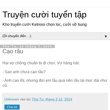
Truyện cười tuyển tập
Kho truyện cười Ketnooi chọn lọc, cười vỡ bụng
▼
Thứ Tư, 12 tháng 3, 2014
Cạo râu
Hai vợ chồng chuẩn bị đi chơi. Vợ hăng hái:
- Sao anh chưa cạo râu?
- Anh cạo rồi, nhưng đợi em lâu quá nên râu lại mọc dài như
cũ.
Unknown
vào lúc
Thứ Tư, tháng 3 12, 2014
Chia sẻ