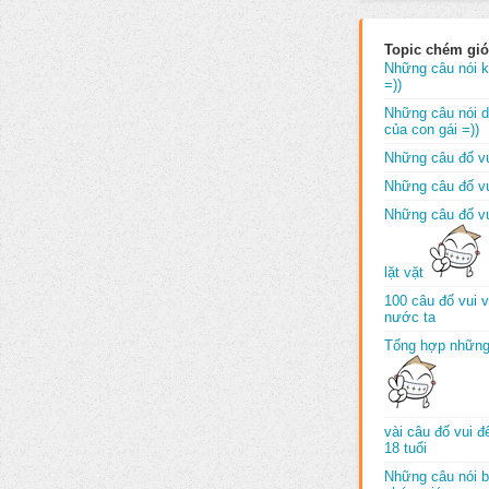
Topic chém gió
Những câu nói k
=))
Những câu nói dố
của con gái =))
Những câu đố vu
Những câu đố vu
Những câu đố vu
lặt vặt
100 câu đố vui 
nước ta
Tổng hợp những
vài câu đố vui 
18 tuổi
Những câu nói b