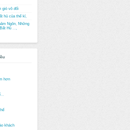
 gió vô đối
t hủ của thế kỉ,
hâm Ngôn, Những
ất Hủ ...,
iều
ảm hơn
...
thế
ào khách