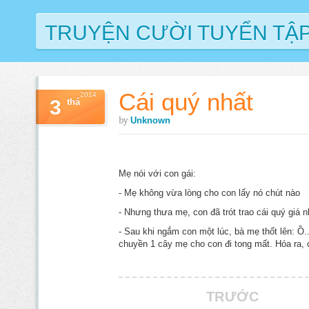
TRUYỆN CƯỜI TUYỂN TẬ
Cái quý nhất
2014
3
thá
by
Unknown
Mẹ nói với con gái:
- Mẹ không vừa lòng cho con lấy nó chút nào
- Nhưng thưa mẹ, con đã trót trao cái quý giá n
- Sau khi ngắm con một lúc, bà mẹ thốt lên: Ồ
chuyền 1 cây mẹ cho con đi tong mất. Hóa ra, 
TRƯỚC