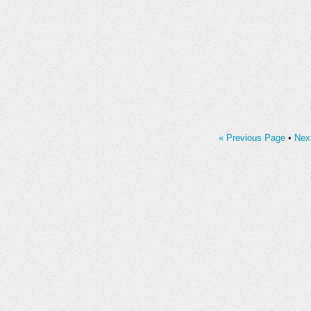
« Previous Page
•
Nex