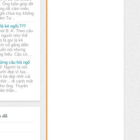
. Ông luôn giúp đỡ
ũng rất cảm mến.
ngôi chùa tuy không
 Lâm Tự…
 là kẻ ngốc???
hỏi B: A: Theo cậu
ì người như thế
o bị gọi là kẻ
ời cố gắng diễn
uốn nói nhưng
ng hiểu. Cậu có…
ững câu hỏi ngố
: Người ta nói:
ười đẹp vì lụa...
n bà đẹp nhờ cái
nhờ... đi cạnh một
như ông. Truyện
hiên thần…
ủ đề