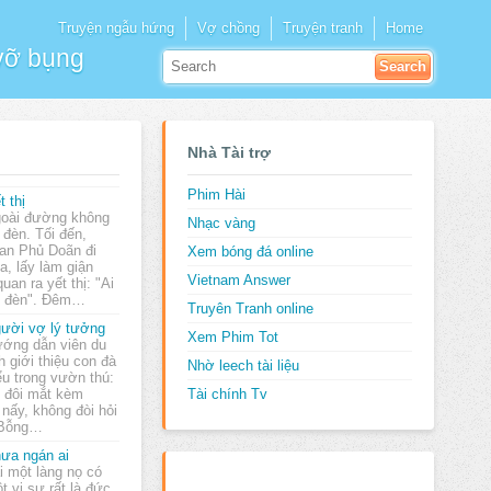
Truyện ngẫu hứng
Vợ chồng
Truyện tranh
Home
 vỡ bụng
Nhà Tài trợ
Phim Hài
t thị
oài đường không
Nhạc vàng
 đèn. Tối đến,
an Phủ Doãn đi
Xem bóng đá online
a, lấy làm giận
Vietnam Answer
uan ra yết thị: "Ai
m đèn". Ðêm…
Truyên Tranh online
ười vợ lý tưởng
Xem Phim Tot
ớng dẫn viên du
ch giới thiệu con đà
Nhờ leech tài liệu
ểu trong vườn thú:
ó đôi mắt kèm
Tài chính Tv
nấy, không đòi hỏi
. Bỗng…
ưa ngán ai
i một làng nọ có
t vị sư rất là đức