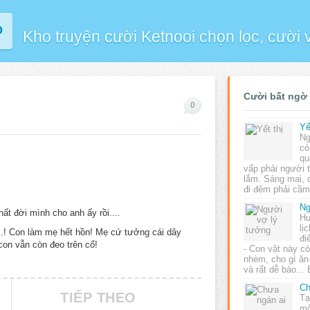
P
Kho truyện cười Ketnooi chọn lọc, cười
Cười bất ngờ
0
Yế
Ng
có
qu
vấp phải người t
lắm. Sáng mai, q
đi đêm phải cầ
Ng
hất đời mình cho anh ấy rồi....
Hư
lị
...! Con làm mẹ hết hồn! Mẹ cứ tưởng cái dây
đi
con vẫn còn đeo trên cổ!
- Con vật này c
nhèm, cho gì ăn 
và rất dễ bảo..
Ch
TIẾP THEO
Tạ
mộ