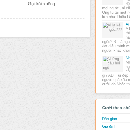
Gọi trời xuống
độ
mọi người, ai c
Ông tu tại một 
lớn như Thiếu
Ai
A 
th
nà
ngốc? B: Là ngư
đạt điều mình m
người khác khô
Nh
MR
ng
cò
gì? AD: Tui đẹp 
người quá xấu 
cười do Nhóc t
Cười theo ch
Dân gian
Gia đình