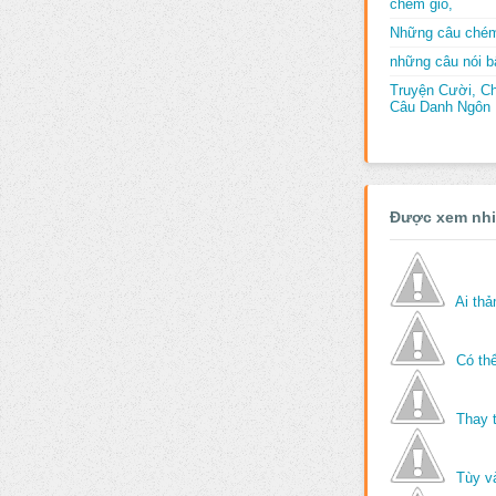
chém gió,
Những câu chém
những câu nói bấ
Truyện Cười, C
Câu Danh Ngôn B
Được xem nh
Ai th
Có thể
Thay 
Tùy v