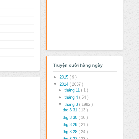
Truyện cười hàng ngày
►
2015
( 9 )
▼
2014
( 2037 )
►
tháng 11
( 1 )
►
tháng 4
( 54 )
▼
tháng 3
( 1982 )
thg 3 31
( 13 )
thg 3 30
( 16 )
thg 3 29
( 21 )
thg 3 28
( 24 )
thg 3 27
( 23 )