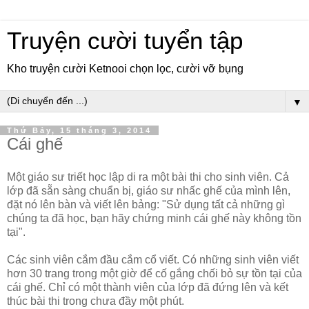
Truyện cười tuyển tập
Kho truyện cười Ketnooi chọn lọc, cười vỡ bụng
▼
Thứ Bảy, 15 tháng 3, 2014
Cái ghế
Một giáo sư triết học lập di ra một bài thi cho sinh viên. Cả
lớp đã sẵn sàng chuẩn bị, giáo sư nhấc ghế của mình lên,
đặt nó lên bàn và viết lên bảng: "Sử dụng tất cả những gì
chúng ta đã học, bạn hãy chứng minh cái ghế này không tồn
tại".
Các sinh viên cắm đầu cắm cổ viết. Có những sinh viên viết
hơn 30 trang trong một giờ để cố gắng chối bỏ sự tồn tại của
cái ghế. Chỉ có một thành viên của lớp đã đứng lên và kết
thúc bài thi trong chưa đầy một phút.