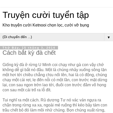
Truyện cười tuyển tập
Kho truyện cười Ketnooi chọn lọc, cười vỡ bụng
▼
Thứ Bảy, 15 tháng 3, 2014
Cách bắt kỳ đà chết
Giống kỳ đà ở rừng U Minh coi chạy như gà con vậy chớ
không dễ gì bắt nó đâu. Một là chúng nhảy xuống sông lặn
một hơi tới chiều chẳng chịu nổi lên, hai là có động, chúng
chạy một cái rẹt, lẹ đến nỗi có một lần, con trước mặt dừng
lại, con sau ngon trớn lao tới, đuôi con trước đâm vô họng
con sau một cái trổ ra lỗ đít.
Tui nghĩ ra một cách. Rủ dượng Tư nó vác ván ngựa ra
chận trong rừng xa xa, ngoài mé ruộng thì kéo bảy tám con
trâu chết bỏ đó làm mồi nhử chúng. Bọn chúng xuất rừng,