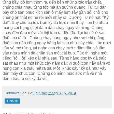
từng bầy, bò lọm thọm ra, đến bên những xác trâu chết,
chúng chia nhau từng tốp mà ăn quýnh quáng. Tụi tui dẫn
bầy chó săn phục kích sẵn ở mấy lùm sậy gần đó, chờ cho
chúng ăn thật no nê rồi mới nhảy ra. Dượng Tư nó nạt: "Kỳ
đà!". Bầy chó ùa tới. Bọn kỳ đà trực nhìn thấy, liền hè nhau
mang cái bụng ột ệt đâm đầu chạy ngay vô rừng. Chúng
chạy đến đâu mửa vãi thịt trâu ra đến đó. Tụi tui cứ ở sau
đuôi mà rà tới. Chúng chạy hàng ngay như sợi chỉ giăng,
đuôi con nào cũng ngay băng lại sau như cây chĩa. Lúc rượt
sâu vô mé rừng, tui nghe con chạy trước đâm đầu vô tấm
ván ngựa mình đã chắn sẵn một cái bụp. Tức thì nghe một
tiếng "rô... ột" kéo dài phía sau. Từng hàng dọc kỳ đà thúc
sát nhau như một khúc cây nằm dài; vì đuôi con này đâm vô
họng con kia thấu hết ra đít. Một "khúc cây" kỳ đà như vậy
đến mấy chục con. Chừng đó mình mặc sức mà về nhà
đánh trâu ra cột kỳ đà về.
Unknown
vào lúc
Thứ Bảy, tháng 3 15, 2014
Chia sẻ