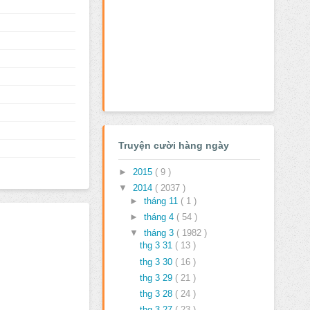
Truyện cười hàng ngày
►
2015
( 9 )
▼
2014
( 2037 )
►
tháng 11
( 1 )
►
tháng 4
( 54 )
▼
tháng 3
( 1982 )
thg 3 31
( 13 )
thg 3 30
( 16 )
thg 3 29
( 21 )
thg 3 28
( 24 )
thg 3 27
( 23 )