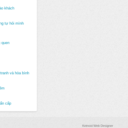
ào khách
ng tự hỏi mình
 quen
tranh và hòa bình
hêm
hẩn cấp
Ketnooi Web Designer