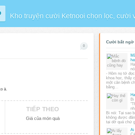
P
Kho truyện cười Ketnooi chọn lọc, cười
Cười bất ngờ
0
Mắ
ha
Ha
nó
- Hôm nọ tớ đọc
khoa học, thấy c
một căn bệnh ch
bằng…
ko à.
Ha
Bi
“T
TIẾP THEO
nh
Bi nói: Tại sao 
không được đăng
Giá của món quà
tại dở quá chứ g
Ai
Cá