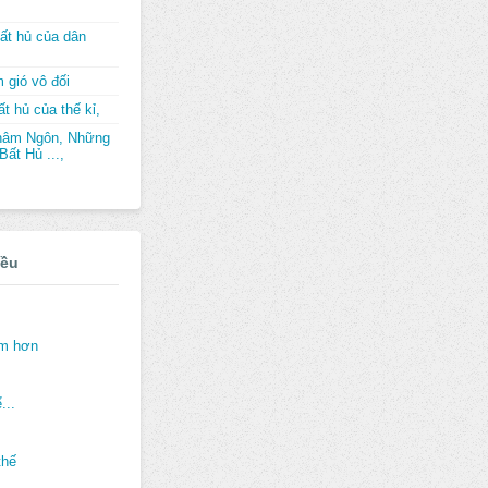
ất hủ của dân
 gió vô đối
t hủ của thế kỉ,
hâm Ngôn, Những
ất Hủ ...,
iều
ảm hơn
...
thế