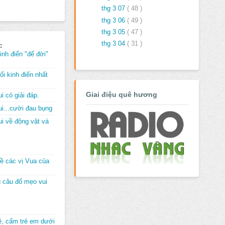
thg 3 07
( 48 )
thg 3 06
( 49 )
thg 3 05
( 47 )
thg 3 04
( 31 )
:
inh điển "để đời"
i kinh điển nhất
Giai điệu quê hương
i có giải đáp.
i...cười đau bụng
i về động vật và
về các vị Vua của
 câu đố mẹo vui
đê, cấm trẻ em dưới