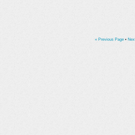
« Previous Page
•
Nex