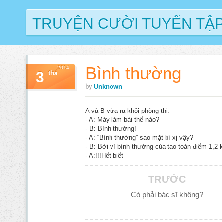
TRUYỆN CƯỜI TUYỂN TẬ
Bình thường
2014
3
thá
by
Unknown
A và B vừa ra khỏi phòng thi.
- A: Mày làm bài thế nào?
- B: Bình thường!
- A: “Bình thường” sao mặt bí xị vậy?
- B: Bởi vì bình thường của tao toàn điểm 1,2 
- A:!!!Hết biết
TRƯỚC
Có phải bác sĩ không?