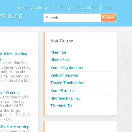
Truyện ngẫu hứng
Vợ chồng
Truyện tranh
Home
 vỡ bụng
Nhà Tài trợ
Phim Hài
c bệnh đó cũng
y
Nhạc vàng
i người đàn ông
i chuyện với nhau:
Xem bóng đá online
 một tờ tạp chí
Vietnam Answer
ó bài nói rằng có
ỉ có thể chữa khỏi
Truyên Tranh online
Xem Phim Tot
y thế còn gì
 đang cầm quyển
Nhờ leech tài liệu
hơ ca” trên tay ,
ăn nhó với Tài . -
Tài chính Tv
bài thơ tớ gởi
 nhỉ ? - Tài: Chắc
ì! - Bi:…
 lấy được vợ đẹp
c cụ ngày xưa có