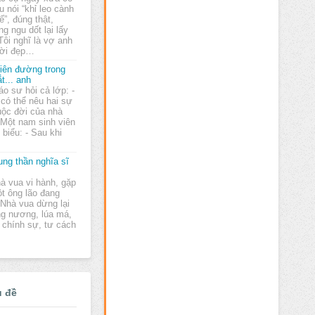
u nói “khỉ leo cành
ế”, đúng thật,
g ngu dốt lại lấy
Tôi nghĩ là vợ anh
ười đẹp…
iên đường trong
t... anh
áo sư hỏi cả lớp: -
 có thể nêu hai sự
uộc đời của nhà
 Một nam sinh viên
biểu: - Sau khi
ung thần nghĩa sĩ
à vua vi hành, gặp
t ông lão đang
 Nhà vua dừng lại
ng nương, lúa má,
ến chính sự, tư cách
ủ đề