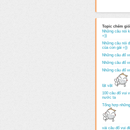
Topic chém gió
Những câu nói k
=))
Những câu nói dố
của con gái =))
Những câu đố vu
Những câu đố vu
Những câu đố vu
lặt vặt
100 câu đố vui 
nước ta
Tổng hợp những
vài câu đố vui 