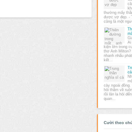
câ
kh
thường mấy thằn
được vợ đẹp. - 
cũng là một ng
Th
mắ
Gi
Ai
kiện lớn trong c
thơ Anh Milton?
nhanh nhẩu phát 
kết…
Tr
cả
Nh
mộ
cày ngoài đồng.
hỏi thăm về ruộ
rồi lân la hỏi đ
quan…
Cười theo ch