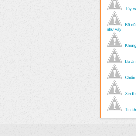
Tùy v
Bố cũ
như vậy
Không
Bỏ ăn
Chiến 
Xin t
Tin k