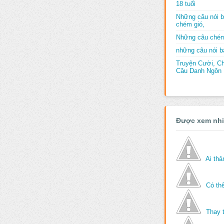
18 tuổi
Những câu nói b
chém gió,
Những câu chém
những câu nói bấ
Truyện Cười, C
Câu Danh Ngôn B
Được xem nh
Ai th
Có thể
Thay 