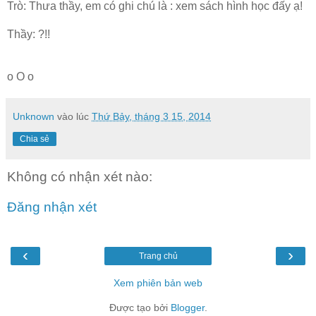
Trò: Thưa thầy, em có ghi chú là : xem sách hình học đấy ạ!
Thầy: ?!!
o O o
Unknown
vào lúc
Thứ Bảy, tháng 3 15, 2014
Chia sẻ
Không có nhận xét nào:
Đăng nhận xét
‹
›
Trang chủ
Xem phiên bản web
Được tạo bởi
Blogger
.