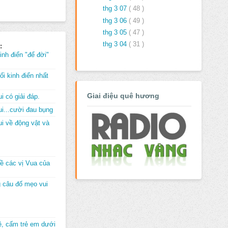
thg 3 07
( 48 )
thg 3 06
( 49 )
thg 3 05
( 47 )
thg 3 04
( 31 )
:
inh điển "để đời"
i kinh điển nhất
Giai điệu quê hương
i có giải đáp.
i...cười đau bụng
i về động vật và
về các vị Vua của
 câu đố mẹo vui
đê, cấm trẻ em dưới