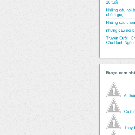
18 tuổi
Những câu nói b
chém gió,
Những câu chém
những câu nói bấ
Truyện Cười, C
Câu Danh Ngôn B
Được xem nh
Ai th
Có thể
Thay 