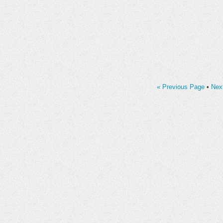
« Previous Page
•
Nex