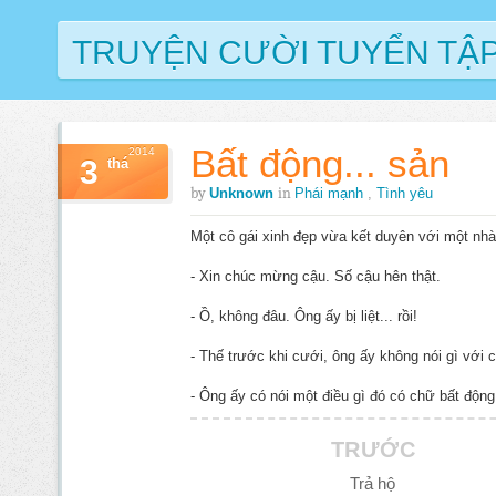
TRUYỆN CƯỜI TUYỂN TẬ
Bất động... sản
2014
3
thá
by
in
Unknown
Phái mạnh
,
Tình yêu
Một cô gái xinh đẹp vừa kết duyên với một nh
- Xin chúc mừng cậu. Số cậu hên thật.
- Ồ, không đâu. Ông ấy bị liệt... rồi!
- Thế trước khi cưới, ông ấy không nói gì với 
- Ông ấy có nói một điều gì đó có chữ bất động
TRƯỚC
Trả hộ