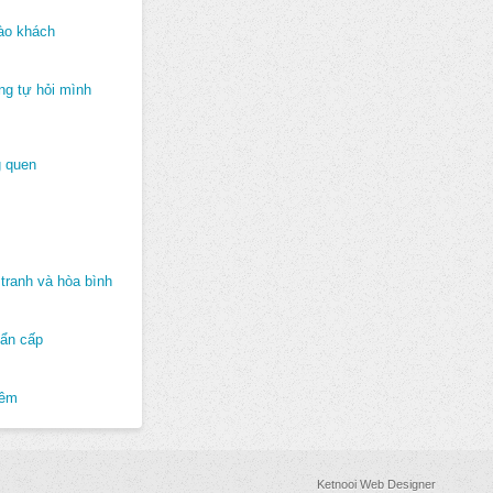
ào khách
ng tự hỏi mình
 quen
tranh và hòa bình
hẩn cấp
hêm
Ketnooi Web Designer