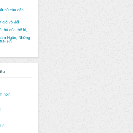
ất hủ của dân
 gió vô đối
t hủ của thế kỉ,
hâm Ngôn, Những
ất Hủ ...,
iều
ảm hơn
...
thế