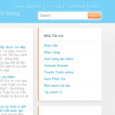
Truyện ngẫu hứng
Vợ chồng
Truyện tranh
Home
 vỡ bụng
Nhà Tài trợ
Phim Hài
 lấy được vợ đẹp
c cụ ngày xưa có
Nhạc vàng
u nói “khỉ leo cành
ế”, đúng thật,
Xem bóng đá online
g ngu dốt lại lấy
Vietnam Answer
Tôi nghĩ là vợ anh
ười đẹp…
Truyên Tranh online
 cái nhầm
Xem Phim Tot
Alô! Em ơi cho anh
i anh Tuấn có nhà
Nhờ leech tài liệu
ông? - Dạ không. -
 Tuấn là cái Vân
Tài chính Tv
à chuẩn bị đưa nó đi
 xử tử hình vì tiết
 bí mất quốc gia
 một người đàn