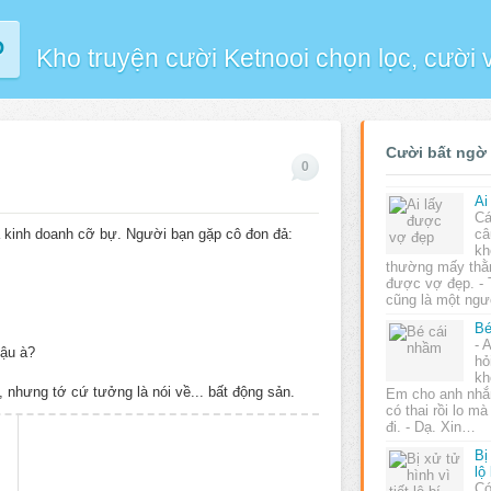
P
Kho truyện cười Ketnooi chọn lọc, cười
Cười bất ngờ
0
Ai
Cá
à kinh doanh cỡ bự. Người bạn gặp cô đon đả:
câ
kh
thường mấy thằn
được vợ đẹp. - 
cũng là một ng
Bé
- 
cậu à?
hỏ
kh
, nhưng tớ cứ tưởng là nói về... bất động sản.
Em cho anh nhắn
có thai rồi lo m
đi. - Dạ. Xin…
Bị
lộ
Có