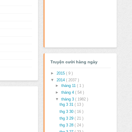
Truyện cười hàng ngày
►
2015
( 9 )
▼
2014
( 2037 )
►
tháng 11
( 1 )
►
tháng 4
( 54 )
▼
tháng 3
( 1982 )
thg 3 31
( 13 )
thg 3 30
( 16 )
thg 3 29
( 21 )
thg 3 28
( 24 )
thg 3 27
( 23 )