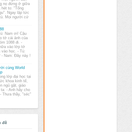
g nọ đứng ở giữa
 hét to: "Tổng
gu". Ngay lập tức
 tù. Mọi người cứ
88
Tú: Nam ơi! Cậu
o tớ cái ảnh của
óm 1088 đi. -
nữa vào lớp tớ
 vào học. - Tú:
 - Nam: Đây này !
ời cùng World
up
ong lớp đại học tại
ức khoa kinh tế,
n ngủ gật, giáo
 ta: - Anh hãy cho
 - Thưa thầy, "séc"
ủ đề