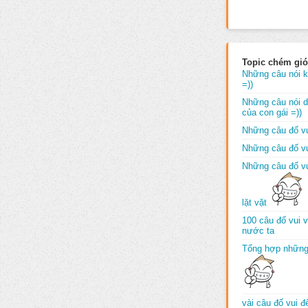
Topic chém gió
Những câu nói k
=))
Những câu nói dố
của con gái =))
Những câu đố vu
Những câu đố vu
Những câu đố vu
lặt vặt
100 câu đố vui 
nước ta
Tổng hợp những
vài câu đố vui 