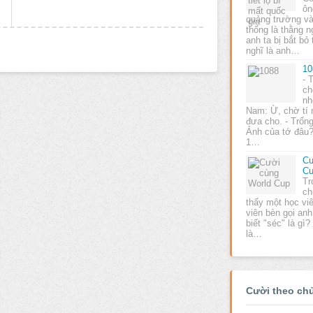
ôn
quảng trường và
thống là thằng n
anh ta bị bắt bỏ
nghĩ là anh…
10
- 
ch
nh
Nam: Ừ, chờ tí 
đưa cho. - Trống
Ảnh của tớ đâu?
1…
Cư
C
Tr
ch
thấy một học viê
viên bèn gọi anh
biết "séc" là gì?
là…
Cười theo ch