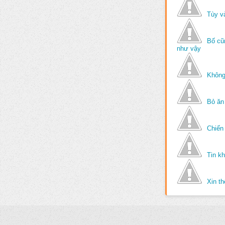
Tùy v
Bố cũ
như vậy
Không
Bỏ ăn
Chiến 
Tin k
Xin t