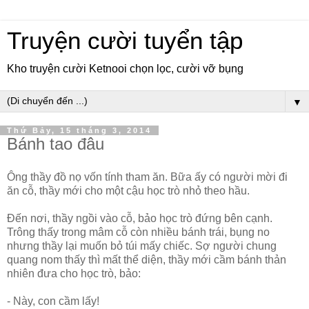
Truyện cười tuyển tập
Kho truyện cười Ketnooi chọn lọc, cười vỡ bụng
▼
Thứ Bảy, 15 tháng 3, 2014
Bánh tao đâu
Ông thầy đồ nọ vốn tính tham ăn. Bữa ấy có người mời đi
ăn cỗ, thầy mới cho một cậu học trò nhỏ theo hầu.
Ðến nơi, thầy ngồi vào cỗ, bảo học trò đứng bên cạnh.
Trông thấy trong mâm cỗ còn nhiều bánh trái, bụng no
nhưng thầy lại muốn bỏ túi mấy chiếc. Sợ người chung
quang nom thấy thì mất thể diện, thầy mới cầm bánh thản
nhiên đưa cho học trò, bảo:
- Này, con cầm lấy!