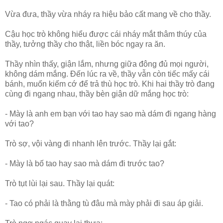
Vừa đưa, thầy vừa nháy ra hiệu bảo cất mang về cho thầy.
Cậu học trò không hiểu được cái nháy mắt thâm thúy của
thầy, tưởng thầy cho thật, liền bóc ngay ra ăn.
Thầy nhìn thấy, giận lắm, nhưng giữa đông đủ mọi người,
không dám mắng. Ðến lúc ra về, thầy vẫn còn tiếc mấy cái
bánh, muốn kiếm cớ để trả thù học trò. Khi hai thầy trò đang
cùng đi ngang nhau, thầy bèn giận dữ mắng học trò:
- Mày là anh em bạn với tao hay sao mà dám đi ngang hàng
với tao?
Trò sợ, vội vàng đi nhanh lên trước. Thầy lại gắt:
- Mày là bố tao hay sao mà dám đi trước tao?
Trò tụt lùi lại sau. Thầy lại quát:
- Tao có phải là thằng tù đâu mà mày phải đi sau áp giải.