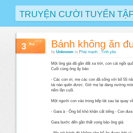
TRUYỆN CƯỜI TUYỂN TẬ
Bánh không ăn đ
2014
3
thá
by
in
Unknown
Phái mạnh
,
Tình yêu
Một ông già đã gần đất xa trời, con cái ngồi qu
Cuối cùng ông ấy bảo:
- Các con ơi, mẹ các con đã sống với bố 55 
tài nào quên được. Giờ mẹ lại đang nướng mó
nếm lần cuối.
Một người con vào trong bếp lát sau lại quay 
- Gara à - Ông bố khó khăn cất tiếng - Con đư
Gara bước đến gần thất vọng bảo ông già:
- Mẹ nói bánh đó không cho bố ăn được bởi vì 