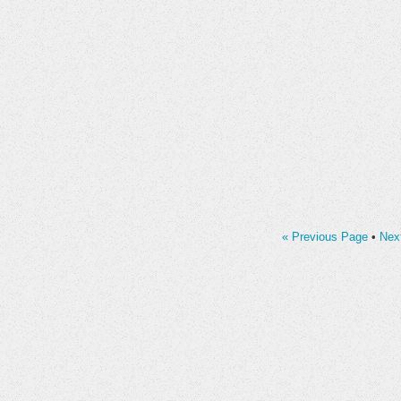
« Previous Page
•
Nex