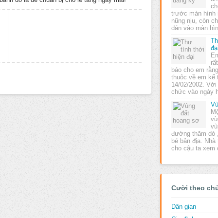
ch
trước màn hình 
nũng nịu, còn c
dán vào màn hì
Th
đạ
Em
rấ
báo cho em rằng 
thuộc về em kể 
14/02/2002. Với
chức vào ngày
Vù
Mộ
vừ
vù
đường thăm dò 
bé bản địa. Nhà
cho cậu ta xem
Cười theo ch
Dân gian