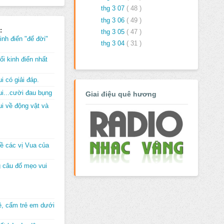
thg 3 07
( 48 )
thg 3 06
( 49 )
:
thg 3 05
( 47 )
inh điển "để đời"
thg 3 04
( 31 )
i kinh điển nhất
i có giải đáp.
i...cười đau bụng
Giai điệu quê hương
i về động vật và
về các vị Vua của
 câu đố mẹo vui
đê, cấm trẻ em dưới