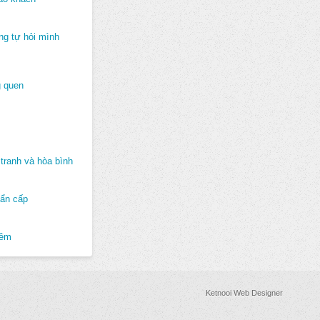
ng tự hỏi mình
 quen
tranh và hòa bình
hẩn cấp
hêm
Ketnooi Web Designer