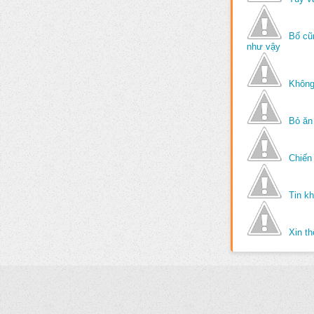
Bố cũ
như vậy
Không
Bỏ ăn
Chiến 
Tin k
Xin t