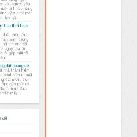
ơi với người yêu
máy tính. Cô nàng
hàng kỹ sư thì mặt
nh, tay gõ…
ư tình thời hiện
i
 thân mến, Anh
t hân hạnh thông
trái tim anh đã
từ ngày thứ tư,
 buổi gặp mặt tổ
 hôm…
ng đất hoang sơ
t nhà thám hiểm
a phát hiện ra một
ng đất mới , trên
, ông gặp một cậu
 thám hiểm đưa
 chiếc máy…
ủ đề