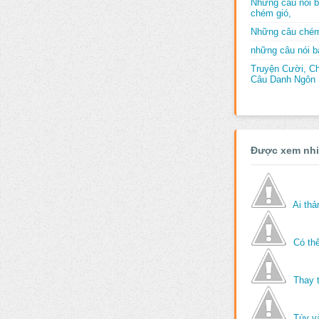
Những câu nói b
chém gió,
Những câu chém
những câu nói bấ
Truyện Cười, C
Câu Danh Ngôn B
Được xem nh
Ai th
Có thể
Thay 
Tùy v