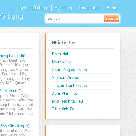
Truyện ngẫu hứng
Vợ chồng
Truyện tranh
Home
 vỡ bụng
Nhà Tài trợ
Phim Hài
ờng hàng không
Thầy: Bệnh sốt
Nhạc vàng
ất huyết lây qua
ờng nào vậy hả
Xem bóng đá online
 Dạ, thưa thầy,
Vietnam Answer
g không ạ - Thầy:
ờng đó? - Quỳnh:…
Truyên Tranh online
êu định nghĩa
Xem Phim Tot
p chí Omni (Mỹ)
 cuộc thi sáng tạo
Nhờ leech tài liệu
c định nghĩa vui về
ông dụng. Sau đây
Tài chính Tv
phẩm" lọt vào chung
…
ông cần đăng ký
t anh chàng kỹ sư
n học đang ngồi