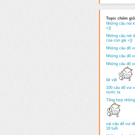
Topic chém gió
Những câu nói k
=))
Những câu nói dố
của con gái =))
Những câu đố vu
Những câu đố vu
Những câu đố vu
lặt vặt
100 câu đố vui 
nước ta
Tổng hợp những
vài câu đố vui 
18 tuổi