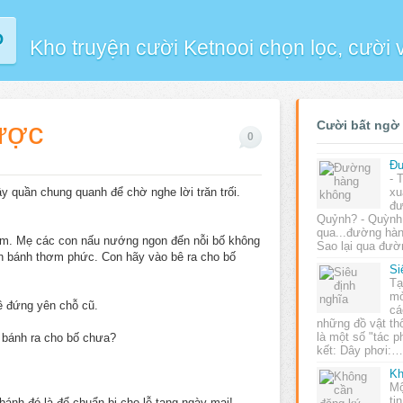
P
Kho truyện cười Ketnooi chọn lọc, cười
ược
Cười bất ngờ
0
Đư
- 
ây quần chung quanh để chờ nghe lời trăn trối.
xu
đư
Quỷnh? - Quỳnh:
qua...đường hàn
năm. Mẹ các con nấu nướng ngon đến nỗi bố không
Sao lại qua đư
n bánh thơm phức. Con hãy vào bê ra cho bố
Si
Tạ
mở
về đứng yên chỗ cũ.
cá
những đồ vật th
là một số "tác 
a bánh ra cho bố chưa?
kết: Dây phơi:
Kh
Mộ
ti
bánh đó là để chuẩn bị cho lễ tang ngày mai!