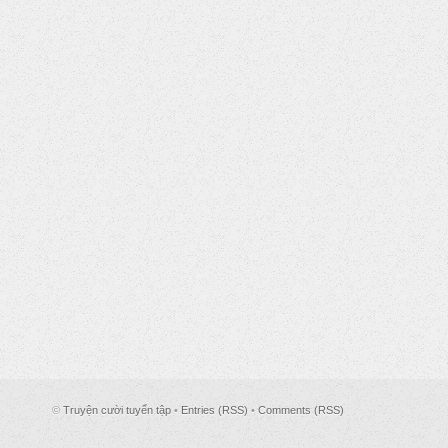
©
Truyện cười tuyển tập
•
Entries (RSS)
•
Comments (RSS)