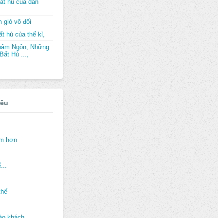
ất hủ của dân
 gió vô đối
t hủ của thế kỉ,
hâm Ngôn, Những
ất Hủ ...,
iều
ảm hơn
...
thế
ào khách