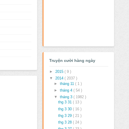
Truyện cười hàng ngày
►
2015
( 9 )
▼
2014
( 2037 )
►
tháng 11
( 1 )
►
tháng 4
( 54 )
▼
tháng 3
( 1982 )
thg 3 31
( 13 )
thg 3 30
( 16 )
thg 3 29
( 21 )
thg 3 28
( 24 )
thg 3 27
( 23 )