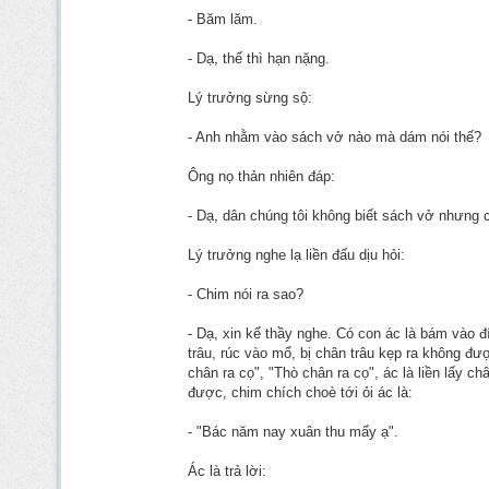
- Băm lăm.
- Dạ, thế thì hạn nặng.
Lý trưởng sừng sộ:
- Anh nhằm vào sách vở nào mà dám nói thế?
Ông nọ thản nhiên đáp:
- Dạ, dân chúng tôi không biết sách vở nhưng 
Lý trưởng nghe lạ liền đấu dịu hỏi:
- Chim nói ra sao?
- Dạ, xin kể thầy nghe. Có con ác là bám vào đí
trâu, rúc vào mổ, bị chân trâu kẹp ra không đ
chân ra cọ", "Thò chân ra cọ", ác là liền lấy c
được, chim chích choè tới ỏi ác là:
- "Bác năm nay xuân thu mấy ạ".
Ác là trả lời: