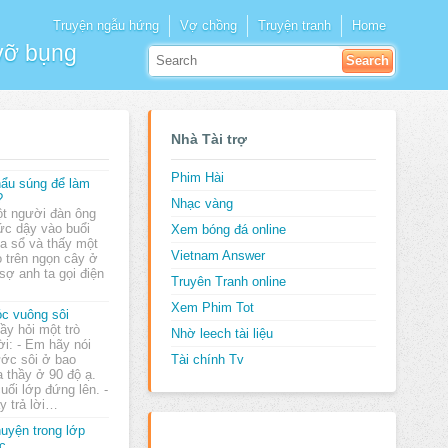
Truyện ngẫu hứng
Vợ chồng
Truyện tranh
Home
 vỡ bụng
Nhà Tài trợ
Phim Hài
ẩu súng để làm
?
Nhạc vàng
t người đàn ông
ức dậy vào buổi
Xem bóng đá online
ửa sổ và thấy một
Vietnam Answer
to trên ngọn cây ở
sợ anh ta gọi điện
Truyên Tranh online
Xem Phim Tot
c vuông sôi
ầy hỏi một trò
Nhờ leech tài liệu
ời: - Em hãy nói
ớc sôi ở bao
Tài chính Tv
a thầy ở 90 độ ạ.
uối lớp đứng lên. -
y trả lời…
uyện trong lớp
c