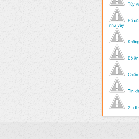
Tùy v
Bố cũ
như vậy
Không
Bỏ ăn
Chiến 
Tin k
Xin t