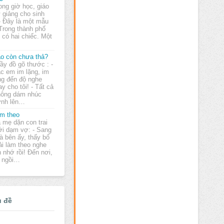
ong giờ học, giáo
 giảng cho sinh
 - Đây là một mẫu
 Trong thành phố
 có hai chiếc. Một
o còn chưa thả?
ầy đồ gõ thước : -
c em im lặng, im
ng đến độ nghe
ay cho tôi! - Tất cả
không dám nhúc
ỷnh lên…
m theo
 mẹ dặn con trai
i dạm vợ: - Sang
à bên ấy, thấy bố
ải làm theo nghe
 nhớ rồi! Ðến nơi,
g ngồi…
ủ đề