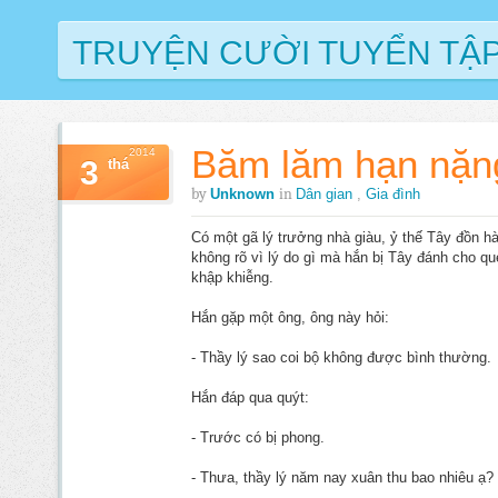
TRUYỆN CƯỜI TUYỂN TẬ
Băm lăm hạn nặn
2014
3
thá
by
in
Unknown
Dân gian
,
Gia đình
Có một gã lý trưởng nhà giàu, ỷ thế Tây đồn hà
không rõ vì lý do gì mà hắn bị Tây đánh cho qu
khập khiễng.
Hắn gặp một ông, ông này hỏi:
- Thầy lý sao coi bộ không được bình thường.
Hắn đáp qua quýt:
- Trước có bị phong.
- Thưa, thầy lý năm nay xuân thu bao nhiêu ạ?