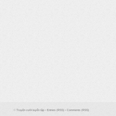
©
Truyện cười tuyển tập
•
Entries (RSS)
•
Comments (RSS)