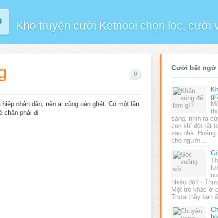
P
Kho truyện cười Ketnooi chọn lọc, cười
g
Cười bất ngờ
0
Kh
gì
 hiếp nhân dân, nên ai cũng oán ghét. Có một lần
Mộ
th
è chân phải đi
sáng, nhìn ra c
con khỉ đột rất 
sau nhà. Hoảng 
cho người…
Gó
Th
lư
nư
nhiêu độ? - Thư
Một trò khác ở c
Thưa thầy bạn ấ
Ch
họ