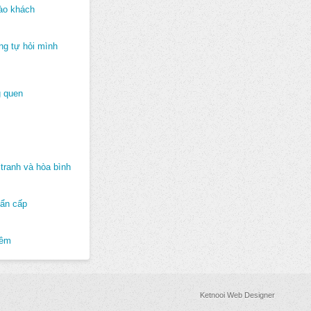
ào khách
ng tự hỏi mình
 quen
tranh và hòa bình
hẩn cấp
hêm
Ketnooi Web Designer