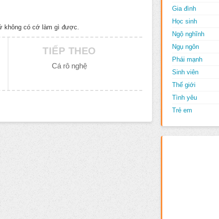
Gia đình
Học sinh
hứ không có cớ làm gì được.
Ngộ nghĩnh
Ngụ ngôn
TIẾP THEO
Phái mạnh
Cá rô nghệ
Sinh viên
Thế giới
Tình yêu
Trẻ em