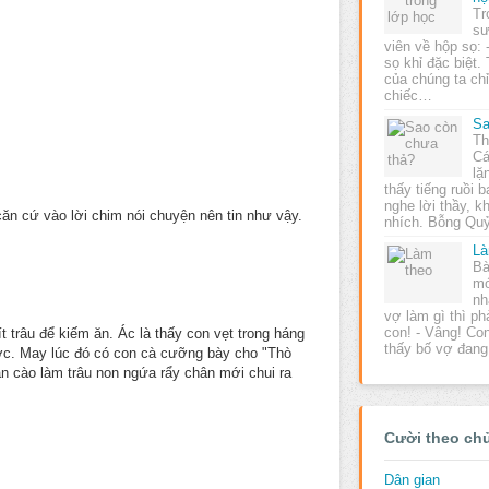
Tr
sư
viên về hộp sọ:
sọ khỉ đặc biệt.
của chúng ta chỉ
chiếc…
Sa
Th
Cá
lặ
thấy tiếng ruồi b
nghe lời thầy, 
căn cứ vào lời chim nói chuyện nên tin như vậy.
nhích. Bỗng Qu
Là
Bà
mớ
nh
vợ làm gì thì ph
con! - Vâng! Con
t trâu để kiếm ăn. Ác là thấy con vẹt trong háng
thấy bố vợ đan
ược. May lúc đó có con cà cưỡng bày cho "Thò
hân cào làm trâu non ngứa rẩy chân mới chui ra
Cười theo ch
Dân gian