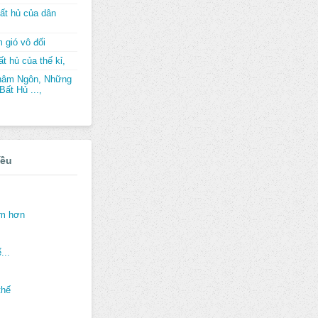
ất hủ của dân
 gió vô đối
t hủ của thế kỉ,
hâm Ngôn, Những
ất Hủ ...,
iều
ảm hơn
...
thế