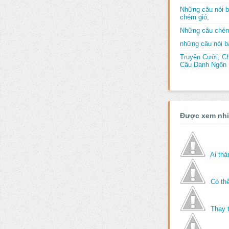
Những câu nói b
chém gió,
Những câu chém
những câu nói bấ
Truyện Cười, C
Câu Danh Ngôn B
Được xem nh
Ai th
Có thể
Thay 