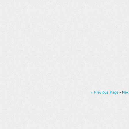
« Previous Page
•
Nex