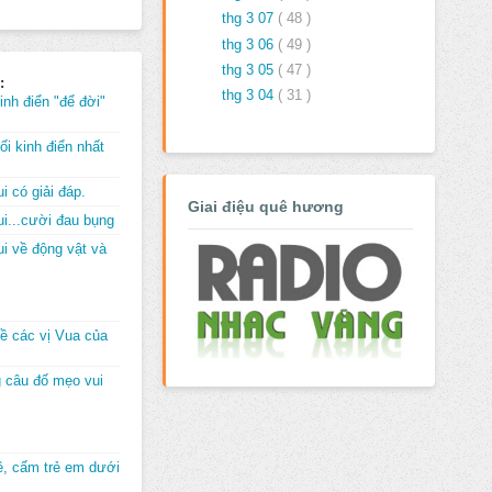
thg 3 07
( 48 )
thg 3 06
( 49 )
thg 3 05
( 47 )
:
thg 3 04
( 31 )
inh điển "để đời"
i kinh điển nhất
i có giải đáp.
Giai điệu quê hương
i...cười đau bụng
i về động vật và
về các vị Vua của
 câu đố mẹo vui
đê, cấm trẻ em dưới