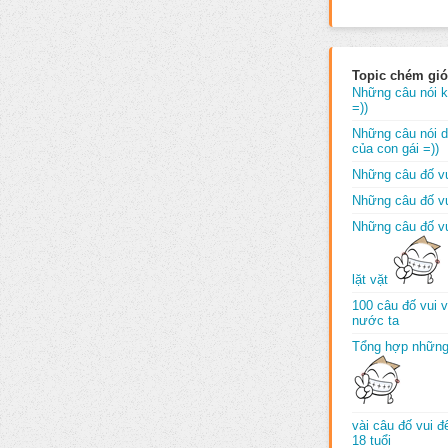
Topic chém gió
Những câu nói k
=))
Những câu nói dố
của con gái =))
Những câu đố vu
Những câu đố vu
Những câu đố vu
lặt vặt
100 câu đố vui 
nước ta
Tổng hợp những
vài câu đố vui 
18 tuổi