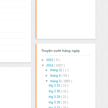
Truyện cười hàng ngày
►
2015
( 9 )
▼
2014
( 2037 )
►
tháng 11
( 1 )
►
tháng 4
( 54 )
▼
tháng 3
( 1982 )
thg 3 31
( 13 )
thg 3 30
( 16 )
thg 3 29
( 21 )
thg 3 28
( 24 )
thg 3 27
( 23 )