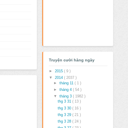
Truyện cười hàng ngày
►
2015
( 9 )
▼
2014
( 2037 )
►
tháng 11
( 1 )
►
tháng 4
( 54 )
▼
tháng 3
( 1982 )
thg 3 31
( 13 )
thg 3 30
( 16 )
thg 3 29
( 21 )
thg 3 28
( 24 )
thg 3 27
( 23 )