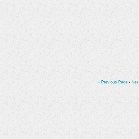
« Previous Page
•
Nex