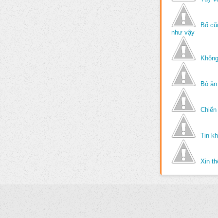
Bố cũ
như vậy
Không
Bỏ ăn
Chiến 
Tin k
Xin t