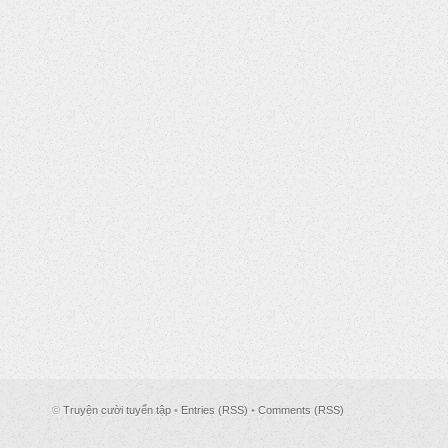
©
Truyện cười tuyển tập
•
Entries (RSS)
•
Comments (RSS)