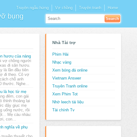
Truyện ngẫu hứng
Vợ chồng
Truyện tranh
Home
 vỡ bụng
Nhà Tài trợ
Phim Hài
n hươu của nàng
i vợ chồng người
Nhạc vàng
xas đi săn hươu.
y là lần đầu tiên
Xem bóng đá online
ợ đi theo. Cô vợ
Vietnam Answer
 cách chỗ anh
00 thước. Nghe…
Truyên Tranh online
u là học từ mẹ
Xem Phim Tot
ng đêm, con gái
ỏ thỉnh thoảng lại
Nhờ leech tài liệu
ức dậy giục mẹ
g uống nước, rồi
Tài chính Tv
ột... Mẹ càu nhàu:
hơi, con…
nh nghĩa về phụ
ữ
 truyền thuyết cho