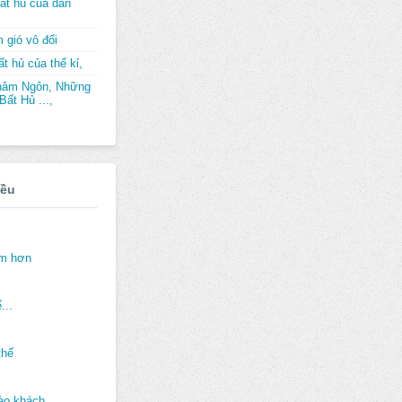
ất hủ của dân
 gió vô đối
t hủ của thế kỉ,
hâm Ngôn, Những
ất Hủ ...,
iều
ảm hơn
...
thế
ào khách