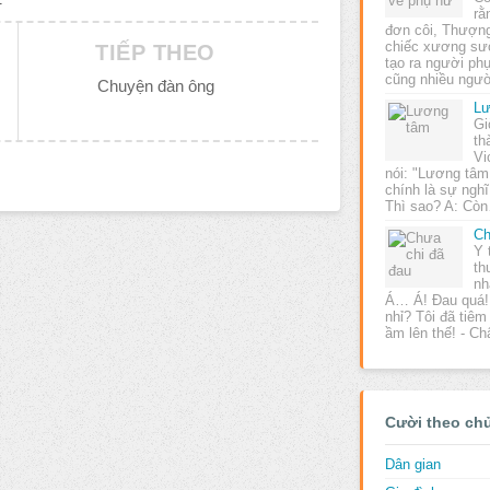
rằ
đơn côi, Thượng
chiếc xương sư
TIẾP THEO
tạo ra người ph
cũng nhiều ngư
Chuyện đàn ông
Lư
Gi
th
Vi
nói: "Lương tâm
chính là sự nghĩ
Thì sao? A: Cò
Ch
Y 
th
nh
Á… Á! Đau quá!
nhỉ? Tôi đã tiê
ầm lên thế! - C
Cười theo ch
Dân gian