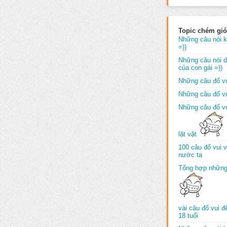
Topic chém gió
Những câu nói k
=))
Những câu nói dố
của con gái =))
Những câu đố vu
Những câu đố vu
Những câu đố vu
lặt vặt
100 câu đố vui 
nước ta
Tổng hợp những
vài câu đố vui 
18 tuổi