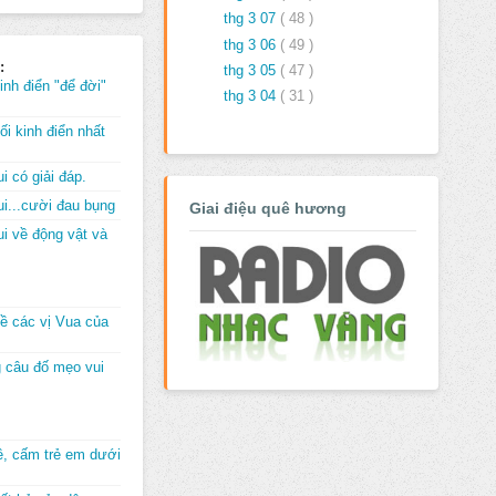
thg 3 07
( 48 )
thg 3 06
( 49 )
:
thg 3 05
( 47 )
inh điển "để đời"
thg 3 04
( 31 )
i kinh điển nhất
i có giải đáp.
i...cười đau bụng
Giai điệu quê hương
i về động vật và
về các vị Vua của
 câu đố mẹo vui
đê, cấm trẻ em dưới