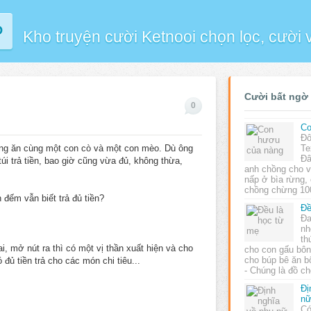
P
Kho truyện cười Ketnooi chọn lọc, cười
Cười bất ngờ
0
Co
Đô
ng ăn cùng một con cò và một con mèo. Dù ông
Te
Đâ
túi trả tiền, bao giờ cũng vừa đủ, không thừa,
anh chồng cho v
nấp ở bìa rừng,
chồng chừng 1
đếm vẫn biết trả đủ tiền?
Đề
Đa
nh
th
, mở nút ra thì có một vị thần xuất hiện và cho
cho con gấu bôn
cho búp bê ăn b
 đủ tiền trả cho các món chi tiêu...
- Chúng là đồ c
Đị
n
Có
.