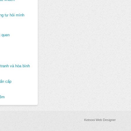
ng tự hỏi mình
 quen
tranh và hòa bình
hẩn cấp
hêm
Ketnooi Web Designer