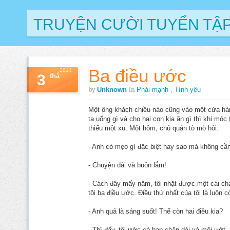
TRUYỆN CƯỜI TUYỂN TẬ
Ba điều ước
2014
3
thá
by
in
Unknown
Phái mạnh
,
Tình yêu
Một ông khách chiều nào cũng vào một cửa hà
ta uống gì và cho hai con kia ăn gì thì khi móc 
thiếu một xu. Một hôm, chủ quán tò mò hỏi:
- Anh có mẹo gì đặc biệt hay sao mà không cần 
- Chuyện dài và buồn lắm!
- Cách đây mấy năm, tôi nhặt được một cái chai
tôi ba điều ước. Điều thứ nhất của tôi là luôn có
- Anh quả là sáng suốt! Thế còn hai điều kia?
- Thì đấy, tôi ước có bạn chân dài và môi ướt..