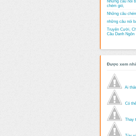
Những câu nói b
chém gió,
Những câu chém
những câu nói bấ
Truyện Cười, C
Câu Danh Ngôn B
Được xem nh
Ai th
Có thể
Thay 
Tùy v