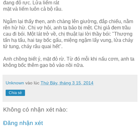
đang đỏ rực. Lửa liếm rát
mặt và liếm luôn cả bộ râu.
Ngẫm lại thấy thẹn, anh chàng lên giường, đắp chiếu, nằm
rên hừ hừ. Chị vợ hỏi, anh ta bảo bị mệt. Chị giả đem trầu
cau đi bói. Một lát trở về, chị thuật lại lời thầy bói: "Thượng
tấn hạ tấu, hai tay bốc gấu, miệng ngậm lấy vung, lửa cháy
tứ tung, cháy râu quai hết".
Anh chồng biết ý, mặt đỏ rừ. Từ đó mỗi khi nấu cơm, anh ta
không bốc thêm gạo bỏ vào nồi nữa.
Unknown
vào lúc
Thứ Bảy, tháng 3 15, 2014
Chia sẻ
Không có nhận xét nào:
Đăng nhận xét