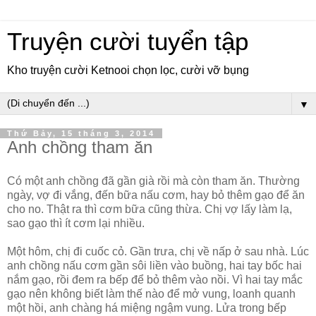
Truyện cười tuyển tập
Kho truyện cười Ketnooi chọn lọc, cười vỡ bụng
▼
Thứ Bảy, 15 tháng 3, 2014
Anh chồng tham ăn
Có một anh chồng đã gần già rồi mà còn tham ăn. Thường
ngày, vợ đi vắng, đến bữa nấu cơm, hay bỏ thêm gạo để ăn
cho no. Thật ra thì cơm bữa cũng thừa. Chị vợ lấy làm lạ,
sao gạo thì ít cơm lại nhiều.
Một hôm, chị đi cuốc cỏ. Gần trưa, chị về nấp ở sau nhà. Lúc
anh chồng nấu cơm gần sôi liền vào buồng, hai tay bốc hai
nắm gạo, rồi đem ra bếp để bỏ thêm vào nồi. Vì hai tay mắc
gạo nên không biết làm thế nào để mở vung, loanh quanh
một hồi, anh chàng há miệng ngậm vung. Lửa trong bếp