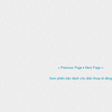
« Previous Page
•
Next Page »
Xem phiên bản dành cho điện thoại di động