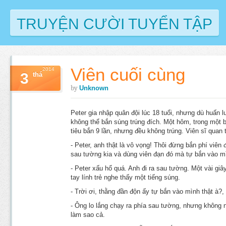
TRUYỆN CƯỜI TUYỂN TẬP
Viên cuối cùng
2014
3
thá
by
Unknown
Peter gia nhập quân đội lúc 18 tuổi, nhưng dù huấn l
không thể bắn súng trúng đích. Một hôm, trong một 
tiêu bắn 9 lần, nhưng đều không trúng. Viên sĩ quan 
- Peter, anh thật là vô vọng! Thôi đừng bắn phí viên 
sau tường kia và dùng viên đạn đó mà tự bắn vào m
- Peter xấu hổ quá. Anh đi ra sau tường. Một vài giâ
tay lính trẻ nghe thấy một tiếng súng.
- Trời ơi, thằng đần độn ấy tự bắn vào mình thật à?, 
- Ông lo lắng chạy ra phía sau tường, nhưng không 
làm sao cả.