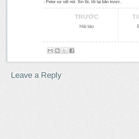
- Peter sợ sệt nói: Xin lỗi, tôi lại bắn trược..
TRƯỚC
T
Hái táo
Leave a Reply