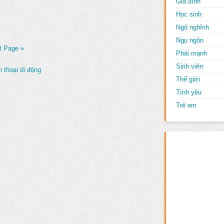
Gia đình
Học sinh
Ngộ nghĩnh
Ngụ ngôn
t Page »
Phái mạnh
Sinh viên
 thoại di động
Thế giới
Tình yêu
Trẻ em