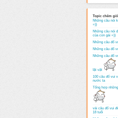
Topic chém gió
Những câu nói k
=))
Những câu nói dố
của con gái =))
Những câu đố vu
Những câu đố vu
Những câu đố vu
lặt vặt
100 câu đố vui 
nước ta
Tổng hợp những
vài câu đố vui 
18 tuổi