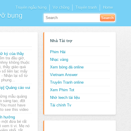
Truyện ngẫu hứng
Vợ chồng
Truyện tranh
Home
 vỡ bụng
Nhà Tài trợ
Phim Hài
ữ ký của thầy
ểm tra đầu giờ,
Nhạc vàng
nhny không thuộc
i, thầy giáo quá
Xem bóng đá online
 sổ liên lạc mấy
Vietnam Answer
 - Nhận lại sổ từ
ny phụng…
Truyên Tranh online
lip] Quảng cáo vui
Xem Phim Tot
ững mẫu quảng
Nhờ leech tài liệu
o sáng tạo, đột
 You must have
Tài chính Tv
to see this video
nh hưởng
 một đứa bé rất
 xem ti vi. Mẹ nó
 viêm phổi, tắt