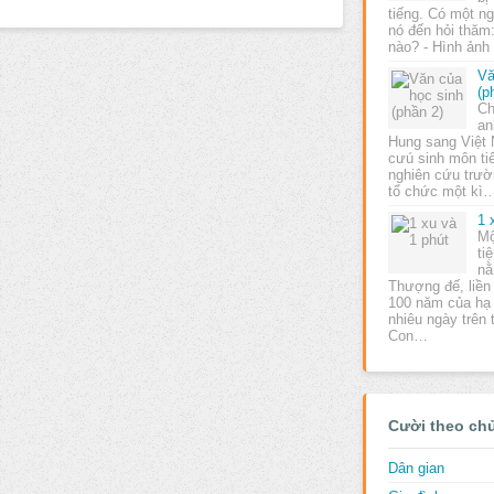
tiếng. Có một n
nó đến hỏi thăm
nào? - Hình ảnh 
Vă
(p
Ch
an
Hung sang Việt
cưú sinh môn tiế
nghiên cứu trư
tổ chức một kì
1 
Mộ
ti
nằ
Thượng đế, liền 
100 năm của hạ 
nhiêu ngày trên 
Con…
Cười theo ch
Dân gian