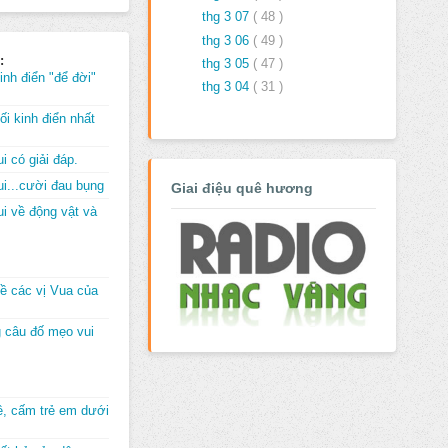
thg 3 07
( 48 )
thg 3 06
( 49 )
:
thg 3 05
( 47 )
inh điển "để đời"
thg 3 04
( 31 )
i kinh điển nhất
i có giải đáp.
i...cười đau bụng
Giai điệu quê hương
i về động vật và
về các vị Vua của
 câu đố mẹo vui
đê, cấm trẻ em dưới