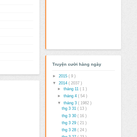
Truyện cười hàng ngày
►
2015
( 9 )
▼
2014
( 2037 )
►
tháng 11
( 1 )
►
tháng 4
( 54 )
▼
tháng 3
( 1982 )
thg 3 31
( 13 )
thg 3 30
( 16 )
thg 3 29
( 21 )
thg 3 28
( 24 )
thg 3 27
( 23 )