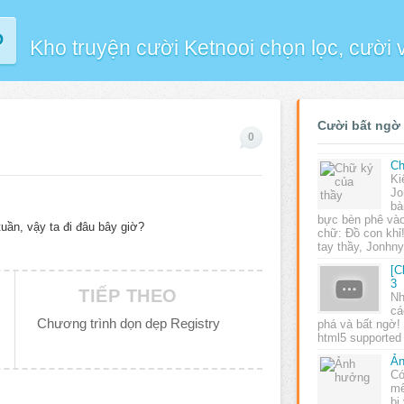
P
Kho truyện cười Ketnooi chọn lọc, cười
Cười bất ngờ
0
Ch
Ki
Jo
bà
bực bèn phê vào
tuần, vậy ta đi đâu bây giờ?
chữ: Đồ con khỉ!
tay thầy, Jonh
[C
3
TIẾP THEO
Nh
cá
Chương trình dọn dẹp Registry
phá và bất ngờ!
html5 supported 
Ả
Có
mê
bị