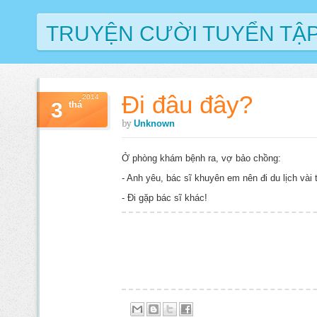
TRUYỆN CƯỜI TUYỂN TẬ
Đi đâu đây?
2014
3
thá
by
Unknown
Ở phòng khám bệnh ra, vợ bảo chồng:
- Anh yêu, bác sĩ khuyên em nên đi du lịch vài 
- Đi gặp bác sĩ khác!