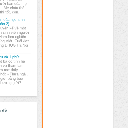
gười bạn của mẹ
: - Mẹ cháu thế
thì tốt, còn…
n của học sinh
hần 2)
uyện kể về một
h sinh viên người
 Nam làm nghiên
ng Việt. Cuối đợt
ờng ÐHQG Hà Nội
…
xu và 1 phút
t bà có tính hà
ện và tham lam
m mơ thấy
hỏi: - Thưa ngài,
giới bằng bao
thượng giới? -
ủ đề