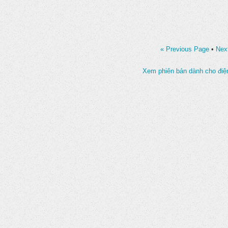
« Previous Page
•
Nex
Xem phiên bản dành cho điện