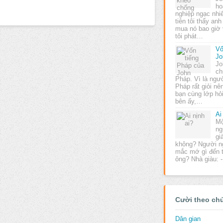
ho
nghiệp ngạc nhiê
tiên tôi thấy an
mua nó bao giờ 
tôi phát…
Vố
Jo
Jo
ch
Pháp. Vì là ngư
Pháp rất giỏi nê
bạn cùng lớp hỏi
bên ấy,…
Ai
Mộ
ng
gi
không? Người ng
mắc mớ gì đến tô
ông? Nhà giàu: 
Cười theo ch
Dân gian