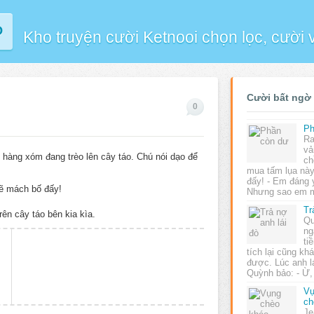
P
Kho truyện cười Ketnooi chọn lọc, cười
Cười bất ngờ
0
Ph
Ra
vả
hàng xóm đang trèo lên cây táo. Chú nói dạo để
ch
mua tấm lụa này
đấy! - Em đáng 
sẽ mách bố đấy!
Nhưng sao em 
Tr
trên cây táo bên kia kìa.
Qu
ng
ti
tích lại cũng kh
được. Lúc anh lá
Quỳnh bảo: - Ừ,
Vụ
ch
Je