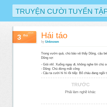
TRUYỆN CƯỜI TUYỂN TẬ
Hái táo
2014
3
thá
by
Unknown
Trong vườn quả, chú bảo vệ thấy Dũng, cậu bé 
Dũng sợ:
- Giỏi nhĩ. Xuống ngay đi, không nghe lời chú 
- Dũng: Chú đừng mất công
- Cậu ta cười hì hì rồi tiếp: Bố cháu đang ngồi 
TRƯỚC
Phải làm nghề khác