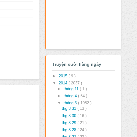
Truyện cười hàng ngày
►
2015
( 9 )
▼
2014
( 2037 )
►
tháng 11
( 1 )
►
tháng 4
( 54 )
▼
tháng 3
( 1982 )
thg 3 31
( 13 )
thg 3 30
( 16 )
thg 3 29
( 21 )
thg 3 28
( 24 )
thg 3 27
( 23 )