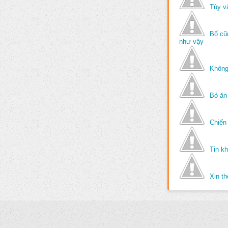
Tùy v
Bố cũ
như vậy
Không
Bỏ ăn
Chiến 
Tin k
Xin t