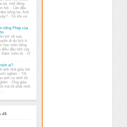
a tai, một đồng
n hỏi: - Lần đầu
h đeo bông tai. Anh
vậy? - Từ khi vợ
n tiếng Pháp của
hn
hn trở về sau
uyến đi du lịch ở
ời học môn tiếng
n điều đầu tiên các
 thăm John là: - Ở
 nịnh ai?
t anh nhà giàu hỏi
ười nghèo: - Tôi
àu anh có nịnh tôi
hèo: - Ông giàu
i mà tôi phải nịnh
-…
ủ đề