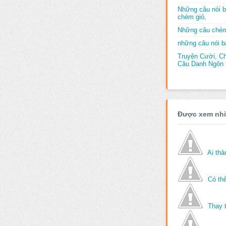
Những câu nói b
chém gió,
Những câu chém
những câu nói bấ
Truyện Cười, C
Câu Danh Ngôn B
Được xem nh
Ai th
Có thể
Thay 