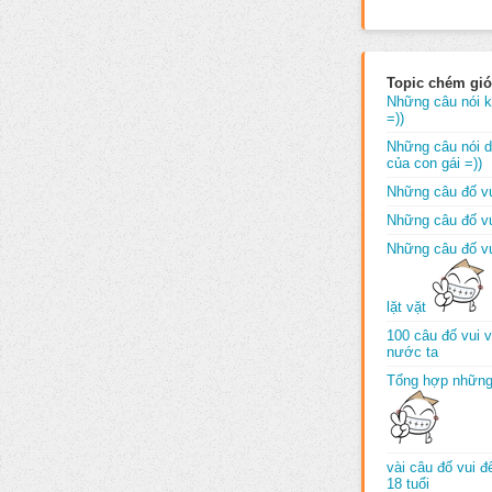
Topic chém gió
Những câu nói k
=))
Những câu nói dố
của con gái =))
Những câu đố vu
Những câu đố vu
Những câu đố vu
lặt vặt
100 câu đố vui 
nước ta
Tổng hợp những
vài câu đố vui 
18 tuổi