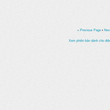
« Previous Page
•
Nex
Xem phiên bản dành cho điện