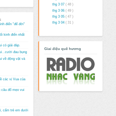
thg 3 07
( 48 )
thg 3 06
( 49 )
thg 3 05
( 47 )
:
thg 3 04
( 31 )
inh điển "để đời"
i kinh điển nhất
i có giải đáp.
Giai điệu quê hương
i...cười đau bụng
i về động vật và
về các vị Vua của
 câu đố mẹo vui
đê, cấm trẻ em dưới