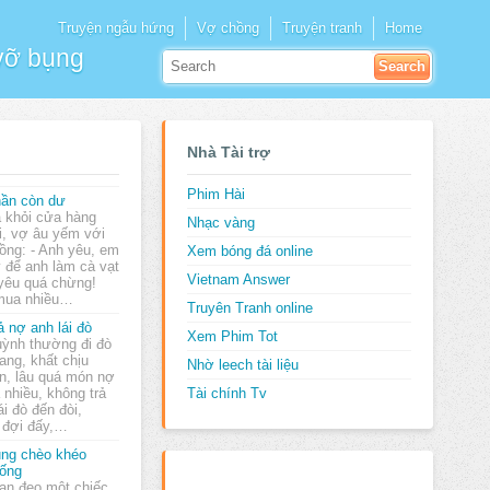
Truyện ngẫu hứng
Vợ chồng
Truyện tranh
Home
 vỡ bụng
Nhà Tài trợ
Phim Hài
ần còn dư
 khỏi cửa hàng
Nhạc vàng
i, vợ âu yếm với
ồng: - Anh yêu, em
Xem bóng đá online
 để anh làm cà vạt
Vietnam Answer
yêu quá chừng!
mua nhiều…
Truyên Tranh online
ả nợ anh lái đò
Xem Phim Tot
ỳnh thường đi đò
ang, khất chịu
Nhờ leech tài liệu
ền, lâu quá món nợ
á nhiều, không trả
Tài chính Tv
i đò đến đòi,
 đợi đấy,…
ng chèo khéo
ống
an đeo một chiếc