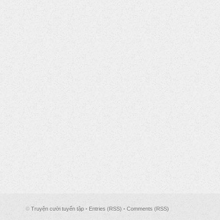
©
Truyện cười tuyển tập
•
Entries (RSS)
•
Comments (RSS)