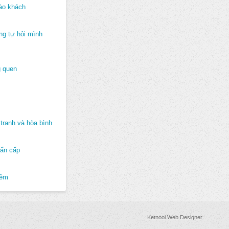
ào khách
ng tự hỏi mình
 quen
tranh và hòa bình
hẩn cấp
hêm
Ketnooi Web Designer