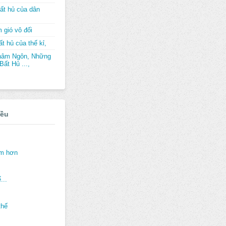
ất hủ của dân
 gió vô đối
t hủ của thế kỉ,
hâm Ngôn, Những
ất Hủ ...,
iều
ảm hơn
...
thế