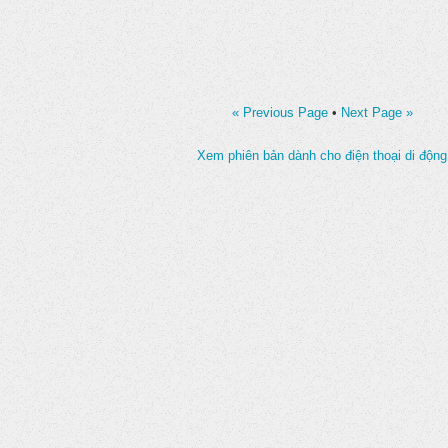
« Previous Page
•
Next Page »
Xem phiên bản dành cho điện thoại di động