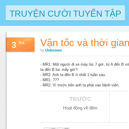
TRUYỆN CƯỜI TUYỂN TẬP
Vận tốc và thời gia
2014
3
thá
by
Unknown
- MR1: Một người đi xe máy lúc 7 giờ, từ A đến B v
ta đến B lúc mấy giờ?
- MR2: Anh ta đến B ít nhất 1 tuần sau.
- MR1: ???
- MR2: Vì trước tiên anh ta phải vào bệnh viện.
TRƯỚC
Hoạt động về đêm