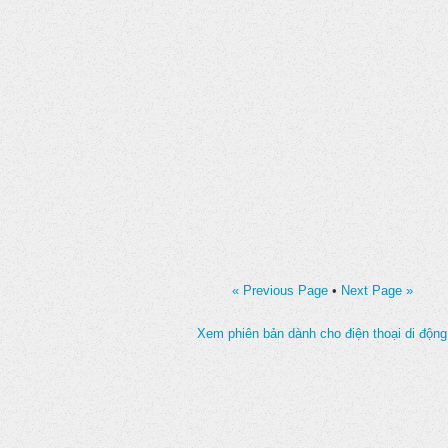
« Previous Page
•
Next Page »
Xem phiên bản dành cho điện thoại di động