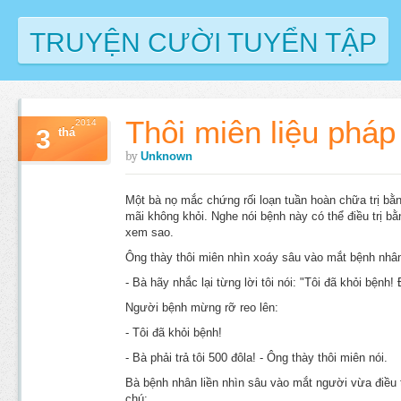
TRUYỆN CƯỜI TUYỂN TẬP
Thôi miên liệu pháp
2014
3
thá
by
Unknown
Một bà nọ mắc chứng rối loạn tuần hoàn chữa trị bằn
mãi không khỏi. Nghe nói bệnh này có thể điều trị bằ
xem sao.
Ông thày thôi miên nhìn xoáy sâu vào mắt bệnh nhâ
- Bà hãy nhắc lại từng lời tôi nói: "Tôi đã khỏi bệnh!
Người bệnh mừng rỡ reo lên:
- Tôi đã khỏi bệnh!
- Bà phải trả tôi 500 đôla! - Ông thày thôi miên nói.
Bà bệnh nhân liền nhìn sâu vào mắt người vừa điều 
chú: