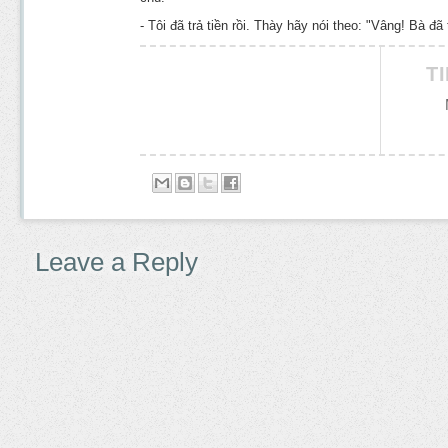
- Tôi đã trả tiền rồi. Thày hãy nói theo: "Vâng! Bà đã tr
T
Leave a Reply