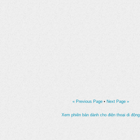
« Previous Page
•
Next Page »
Xem phiên bản dành cho điện thoại di động