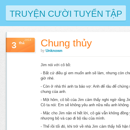
TRUYỆN CƯỜI TUYỂN TẬP
Chung thủy
2014
3
thá
by
Unknown
Jim nói với cô bồ:
- Bất cứ điều gì em muốn anh sẽ làm, nhưng còn ch
giờ nhé.
- Còn ở nhà thì anh ta bảo vợ: Anh để râu để chứng
chung của anh.
- Một hôm, cô bồ của Jim cảm thấy nghi ngờ rằng Ji
Cô ta nói: Em sẽ không yêu anh nữa nếu anh không c
- Mặc cho Jim năn nỉ hết lời, cô gái vẫn không đồng 
nhượng bộ và cạo đi bộ râu của mình.
- Thế rồi tối đó, khi trở về nhà Jim cảm thấy hối hận